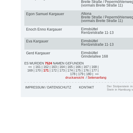
Breite Straße / Pepermöhlenwe
(vormals Breite Straße 11)
Altona
Egon Samuel Kargauer
Breite Straße / Pepermöhlenwe
(vormals Breite Straße 11)
Eimsbüttel
Enoch Enno Kargauer
Rentzelstraße 11-13
Eimsbüttel
Eva Kargauer
Rentzelstraße 11-13
Eimsbüttel
Gerd Kargauer
Grindelallee 168
ES WURDEN
7524
NAMEN GEFUNDEN
<<
| 161
| 162
| 163
| 164
| 165
| 166
| 167
| 168
|
169
| 170
|
171
| 172
| 173
| 174
| 175
| 176
| 177
|
178
| 179
| 180
| >>
druckansicht
/
Seitenanfang
Der Stolperstein i
IMPRESSUM / DATENSCHUTZ
KONTAKT
Stein in Hamburg v