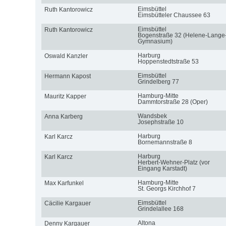
Eimsbüttel
Ruth Kantorowicz
Eimsbütteler Chaussee 63
Eimsbüttel
Ruth Kantorowicz
Bogenstraße 32 (Helene-Lange
Gymnasium)
Harburg
Oswald Kanzler
Hoppenstedtstraße 53
Eimsbüttel
Hermann Kapost
Grindelberg 77
Hamburg-Mitte
Mauritz Kapper
Dammtorstraße 28 (Oper)
Wandsbek
Anna Karberg
Josephstraße 10
Harburg
Karl Karcz
Bornemannstraße 8
Harburg
Karl Karcz
Herbert-Wehner-Platz (vor
Eingang Karstadt)
Hamburg-Mitte
Max Karfunkel
St. Georgs Kirchhof 7
Eimsbüttel
Cäcilie Kargauer
Grindelallee 168
Altona
Denny Kargauer