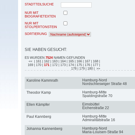
STADTTEILSUCHE
NUR MIT
BIOGRAFIETEXTEN
NUR MIT
STOLPERTONSTEIN
SORTIERUNG
SIE HABEN GESUCHT:
ES WURDEN
7524
NAMEN GEFUNDEN
<<
| 161
| 162
| 163
| 164
| 165
| 166
| 167
| 168
|
169
| 170
|
171
| 172
| 173
| 174
| 175
| 176
| 177
|
178
| 179
| 180
| >>
Hamburg-Nord
Karoline Kammrath
Nordschleswiger Straße 48
Hamburg-Mitte
Theodor Kamp
Spaldingstraße 70
Eimsbüttel
Ellen Kämpfer
Eichenstraße 22
Hamburg-Mitte
Paul Kannberg
Admiralitätstraße 16
Hamburg-Nord
Johanna Kannenberg
Maria-Louisen-Straße 94