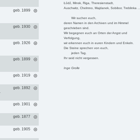
Łódź, Minsk, Riga, Theresienstadt,
Auschwitz, Chelmno, Majdanek, Sobibor, Treblinka ..
geb. 1899
Wir suchen euch,
deren Namen in den Archiven und im Himmel
geb. 1930
geschrieben sind.
Wir begegnen euch an Orten der Angst und
Verfolgung,
geb. 1926
wir erkennen euch in euren Kindern und Enkeln.
Die Steine sprechen von euch,
jeden Tag.
Ihr seid nicht vergessen.
geb. 1899
Inge Grolle
geb. 1919
geb. 1892
.
geb. 1901
geb. 1877
geb. 1905