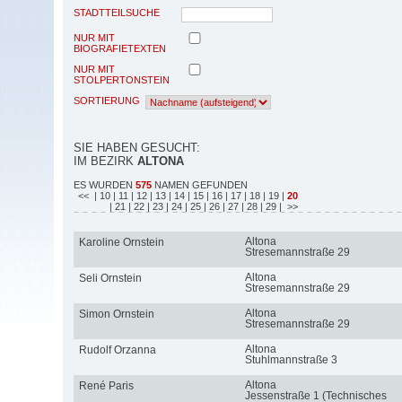
STADTTEILSUCHE
NUR MIT
BIOGRAFIETEXTEN
NUR MIT
STOLPERTONSTEIN
SORTIERUNG
SIE HABEN GESUCHT:
IM BEZIRK
ALTONA
ES WURDEN
575
NAMEN GEFUNDEN
<<
| 10
| 11
| 12
| 13
| 14
| 15
| 16
| 17
| 18
| 19
|
20
| 21
| 22
| 23
| 24
| 25
| 26
| 27
| 28
| 29
| >>
Altona
Karoline Ornstein
Stresemannstraße 29
Altona
Seli Ornstein
Stresemannstraße 29
Altona
Simon Ornstein
Stresemannstraße 29
Altona
Rudolf Orzanna
Stuhlmannstraße 3
Altona
René Paris
Jessenstraße 1 (Technisches