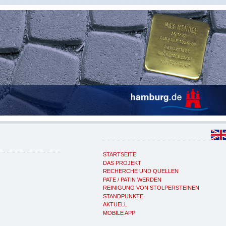
STARTSEITE
DAS PROJEKT
RECHERCHE UND QUELLEN
PATE / PATIN WERDEN
REINIGUNG VON STOLPERSTEINEN
STANDPUNKTE
AKTUELL
MOBILE APP