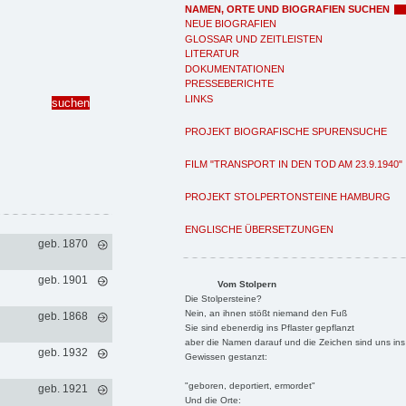
NAMEN, ORTE UND BIOGRAFIEN SUCHEN
NEUE BIOGRAFIEN
GLOSSAR UND ZEITLEISTEN
LITERATUR
DOKUMENTATIONEN
PRESSEBERICHTE
LINKS
PROJEKT BIOGRAFISCHE SPURENSUCHE
FILM "TRANSPORT IN DEN TOD AM 23.9.1940"
PROJEKT STOLPERTONSTEINE HAMBURG
ENGLISCHE ÜBERSETZUNGEN
geb. 1870
geb. 1901
Vom Stolpern
Die Stolpersteine?
Nein, an ihnen stößt niemand den Fuß
geb. 1868
Sie sind ebenerdig ins Pflaster gepflanzt
aber die Namen darauf und die Zeichen sind uns ins
geb. 1932
Gewissen gestanzt:
"geboren, deportiert, ermordet"
geb. 1921
Und die Orte: