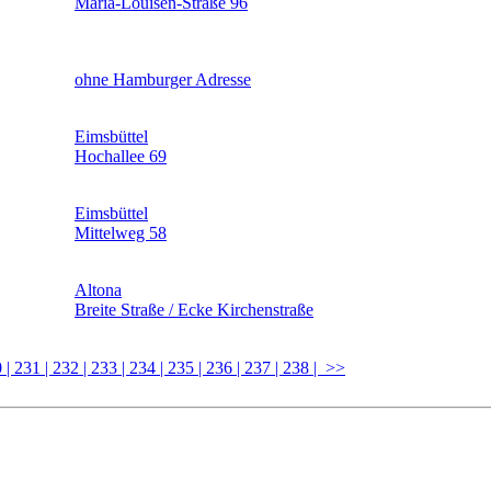
Maria-Louisen-Straße 96
ohne Hamburger Adresse
Eimsbüttel
Hochallee 69
Eimsbüttel
Mittelweg 58
Altona
Breite Straße / Ecke Kirchenstraße
0
| 231
| 232
| 233
| 234
| 235
| 236
| 237
| 238
| >>