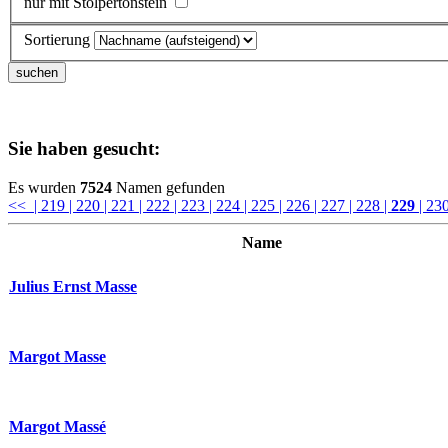
nur mit Stolpertonstein
Sortierung
Sie haben gesucht:
Es wurden
7524
Namen gefunden
<<
| 219
| 220
| 221
| 222
| 223
| 224
| 225
| 226
| 227
| 228
|
229
| 23
Name
Julius Ernst Masse
Margot Masse
Margot Massé