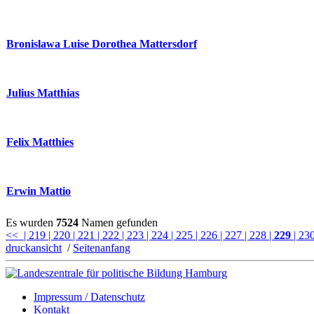
Bronislawa Luise Dorothea Mattersdorf
Julius Matthias
Felix Matthies
Erwin Mattio
Es wurden
7524
Namen gefunden
<<
| 219
| 220
| 221
| 222
| 223
| 224
| 225
| 226
| 227
| 228
|
229
| 23
druckansicht
/
Seitenanfang
Impressum / Datenschutz
Kontakt