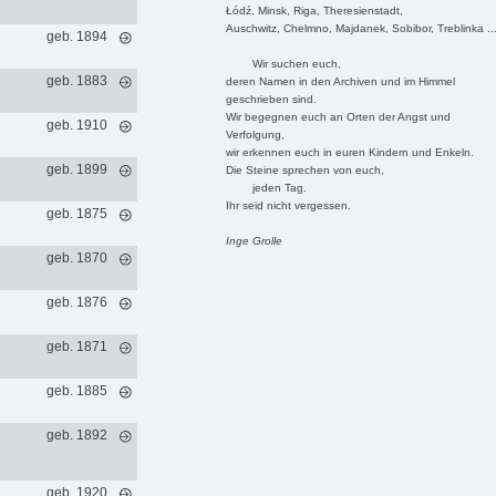
Łódź, Minsk, Riga, Theresienstadt,
Auschwitz, Chelmno, Majdanek, Sobibor, Treblinka ..
geb. 1894
Wir suchen euch,
geb. 1883
deren Namen in den Archiven und im Himmel
geschrieben sind.
Wir begegnen euch an Orten der Angst und
geb. 1910
Verfolgung,
wir erkennen euch in euren Kindern und Enkeln.
geb. 1899
Die Steine sprechen von euch,
jeden Tag.
Ihr seid nicht vergessen.
geb. 1875
Inge Grolle
geb. 1870
geb. 1876
geb. 1871
geb. 1885
geb. 1892
geb. 1920