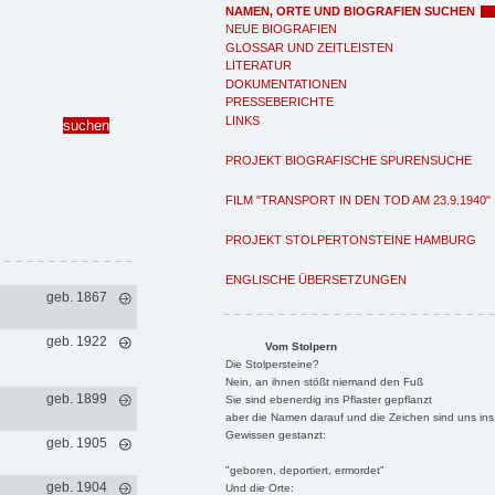
NAMEN, ORTE UND BIOGRAFIEN SUCHEN
NEUE BIOGRAFIEN
GLOSSAR UND ZEITLEISTEN
LITERATUR
DOKUMENTATIONEN
PRESSEBERICHTE
LINKS
PROJEKT BIOGRAFISCHE SPURENSUCHE
FILM "TRANSPORT IN DEN TOD AM 23.9.1940"
PROJEKT STOLPERTONSTEINE HAMBURG
ENGLISCHE ÜBERSETZUNGEN
geb. 1867
geb. 1922
Vom Stolpern
Die Stolpersteine?
Nein, an ihnen stößt niemand den Fuß
geb. 1899
Sie sind ebenerdig ins Pflaster gepflanzt
aber die Namen darauf und die Zeichen sind uns ins
Gewissen gestanzt:
geb. 1905
"geboren, deportiert, ermordet"
geb. 1904
Und die Orte: