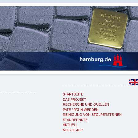
STARTSEITE
DAS PROJEKT
RECHERCHE UND QUELLEN
PATE / PATIN WERDEN
REINIGUNG VON STOLPERSTEINEN
STANDPUNKTE
AKTUELL
MOBILE APP