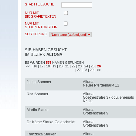
STADTTEILSUCHE
NUR MIT
BIOGRAFIETEXTEN
NUR MIT
STOLPERTONSTEIN
SORTIERUNG
SIE HABEN GESUCHT:
IM BEZIRK
ALTONA
ES WURDEN
575
NAMEN GEFUNDEN
<<
| 16
| 17
| 18
| 19
| 20
| 21
| 22
| 23
| 24
| 25
|
26
| 27
| 28
| 29
| >>
Altona
Julius Sommer
Neuer Pferdemarkt 12
Altona
Rita Sommer
Goethestraße 37 ggü. ehemals
Nr. 20
Altona
Martin Starke
Grottenstraße 9
Altona
Dr. Käthe Starke-Goldschmidt
Grottenstraße 9
Altona
Franziska Starken