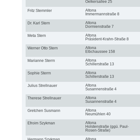
Oelkersallee 25
Altona
Fritz Stemmler
Immermannstraße 8
Altona
Dr. Karl Stern
Dormienstraße 7
Altona
Meta Stern
Präsident-Krahn-Straße 8
Altona
Werner Otto Stern
Elbchaussee 158
Altona
Marianne Sterrn
Schillerstraße 13
Altona
Sophie Sterrn
Schillerstraße 13
Altona
Julius Strellnauer
Susannenstraße 4
Altona
Therese Strellnauer
Susannenstraße 4
Altona
Gretchen Susmann
Neumühlen 40
Altona
Efroim Szykman
Holstenstraße (ggü. Paul-
Rosen-Straße)
Altona
Hermann Szykman