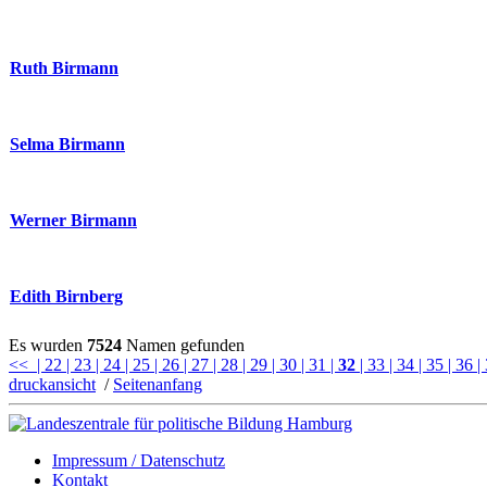
Ruth Birmann
Selma Birmann
Werner Birmann
Edith Birnberg
Es wurden
7524
Namen gefunden
<<
| 22
| 23
| 24
| 25
| 26
| 27
| 28
| 29
| 30
| 31
|
32
| 33
| 34
| 35
| 36
|
druckansicht
/
Seitenanfang
Impressum / Datenschutz
Kontakt