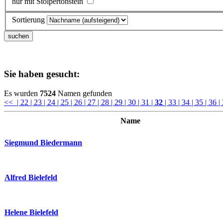
nur mit Stolpertonstein
Sortierung
Sie haben gesucht:
Es wurden
7524
Namen gefunden
<<
| 22
| 23
| 24
| 25
| 26
| 27
| 28
| 29
| 30
| 31
|
32
| 33
| 34
| 35
| 36
|
Name
Siegmund Biedermann
Alfred Bielefeld
Helene Bielefeld