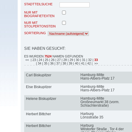
STADTTEILSUCHE
NUR MIT
BIOGRAFIETEXTEN
NUR MIT
STOLPERTONSTEIN
SORTIERUNG
SIE HABEN GESUCHT:
ES WURDEN
7524
NAMEN GEFUNDEN
<<
| 23
| 24
| 25
| 26
| 27
| 28
| 29
| 30
| 31
| 32
|
33
| 34
| 35
| 36
| 37
| 38
| 39
| 40
| 41
| 42
| >>
Hamburg-Mitte
Carl Biskupitzer
Hans-Albers-Platz 17
Hamburg-Mitte
Else Biskupitzer
Hans-Albers-Platz 17
Hamburg-Mitte
Helene Biskupitzer
Großneumarkt 38 (vorm.
Schlachterstraße)
Harburg
Herbert Bittcher
Lönsstraße 35
Harburg
Herbert Bittcher
Wilstorfer Straße , Tor 4 der