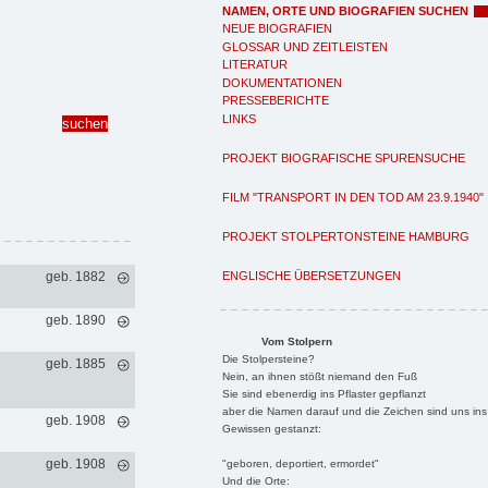
NAMEN, ORTE UND BIOGRAFIEN SUCHEN
NEUE BIOGRAFIEN
GLOSSAR UND ZEITLEISTEN
LITERATUR
DOKUMENTATIONEN
PRESSEBERICHTE
LINKS
PROJEKT BIOGRAFISCHE SPURENSUCHE
FILM "TRANSPORT IN DEN TOD AM 23.9.1940"
PROJEKT STOLPERTONSTEINE HAMBURG
ENGLISCHE ÜBERSETZUNGEN
geb. 1882
geb. 1890
Vom Stolpern
Die Stolpersteine?
geb. 1885
Nein, an ihnen stößt niemand den Fuß
Sie sind ebenerdig ins Pflaster gepflanzt
aber die Namen darauf und die Zeichen sind uns ins
geb. 1908
Gewissen gestanzt:
geb. 1908
"geboren, deportiert, ermordet"
Und die Orte: