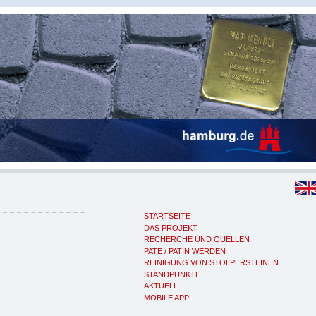
STARTSEITE
DAS PROJEKT
RECHERCHE UND QUELLEN
PATE / PATIN WERDEN
REINIGUNG VON STOLPERSTEINEN
STANDPUNKTE
AKTUELL
MOBILE APP