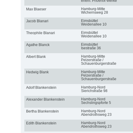
ehem. Phoenix-Werke
Hamburg-Mitte
Max Blaeser
Wichernsweg 28
Eimsbüttel
Jacob Blanari
Weidenallee 10
Eimsbüttel
Theophile Blanari
Weidenallee 10
Eimsbüttel
Agathe Blanck
Isestraße 36
Hamburg-Mitte
Albert Blank
Pelzerstraße /
Schauenburgerstraße
Hamburg-Mitte
Hedwig Blank
Pelzerstraße /
Schauenburgerstraße
Hamburg-Nord
Adolf Blankenstein
Sierichstraße 98
Hamburg-Nord
Alexander Blankenstein
Sechslingspforte 5
Hamburg-Nord
Bertha Blankenstein
Abendrothsweg 23
Hamburg-Nord
Edith Blankenstein
Abendrothsweg 23