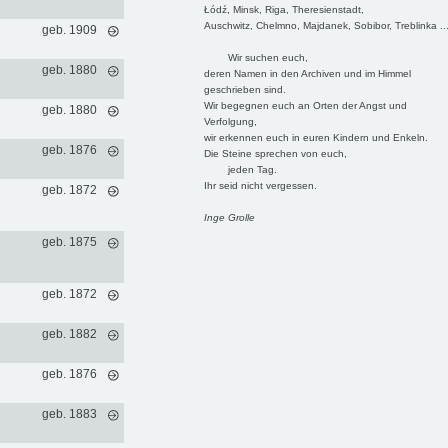
Łódź, Minsk, Riga, Theresienstadt,
Auschwitz, Chelmno, Majdanek, Sobibor, Treblinka ..
geb. 1909
Wir suchen euch,
geb. 1880
deren Namen in den Archiven und im Himmel
geschrieben sind.
Wir begegnen euch an Orten der Angst und
geb. 1880
Verfolgung,
wir erkennen euch in euren Kindern und Enkeln.
geb. 1876
Die Steine sprechen von euch,
jeden Tag.
Ihr seid nicht vergessen.
geb. 1872
Inge Grolle
geb. 1875
geb. 1872
geb. 1882
geb. 1876
geb. 1883