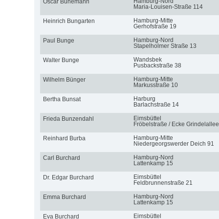
Hamburg-Nord
Oscar Bünemann
Maria-Louisen-Straße 114
Hamburg-Mitte
Heinrich Bungarten
Gerhofstraße 19
Hamburg-Nord
Paul Bunge
Stapelholmer Straße 13
Wandsbek
Walter Bunge
Pusbackstraße 38
Hamburg-Mitte
Wilhelm Bünger
Markusstraße 10
Harburg
Bertha Bunsat
Barlachstraße 14
Eimsbüttel
Frieda Bunzendahl
Fröbelstraße / Ecke Grindelallee
Hamburg-Mitte
Reinhard Burba
Niedergeorgswerder Deich 91
Hamburg-Nord
Carl Burchard
Lattenkamp 15
Eimsbüttel
Dr. Edgar Burchard
Feldbrunnenstraße 21
Hamburg-Nord
Emma Burchard
Lattenkamp 15
Eimsbüttel
Eva Burchard