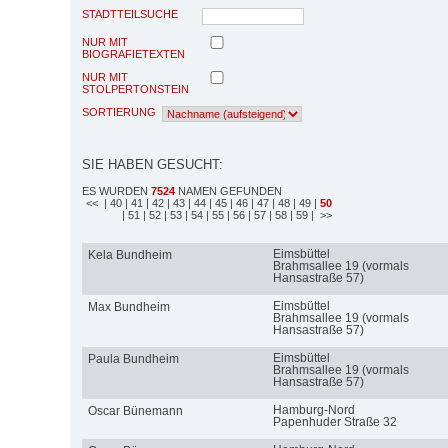
STADTTEILSUCHE
NUR MIT
BIOGRAFIETEXTEN
NUR MIT
STOLPERTONSTEIN
SORTIERUNG
SIE HABEN GESUCHT:
ES WURDEN
7524
NAMEN GEFUNDEN
<<
| 40
| 41
| 42
| 43
| 44
| 45
| 46
| 47
| 48
| 49
|
50
| 51
| 52
| 53
| 54
| 55
| 56
| 57
| 58
| 59
| >>
Eimsbüttel
Kela Bundheim
Brahmsallee 19 (vormals
Hansastraße 57)
Eimsbüttel
Max Bundheim
Brahmsallee 19 (vormals
Hansastraße 57)
Eimsbüttel
Paula Bundheim
Brahmsallee 19 (vormals
Hansastraße 57)
Hamburg-Nord
Oscar Bünemann
Papenhuder Straße 32