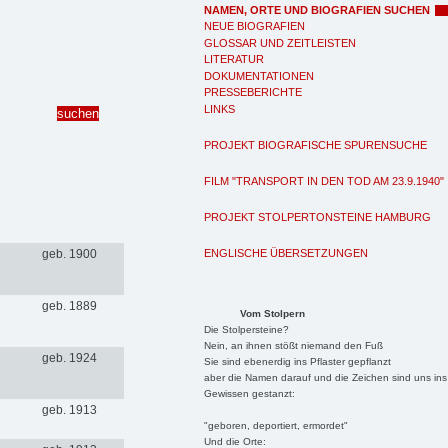
NAMEN, ORTE UND BIOGRAFIEN SUCHEN
NEUE BIOGRAFIEN
GLOSSAR UND ZEITLEISTEN
LITERATUR
DOKUMENTATIONEN
PRESSEBERICHTE
LINKS
PROJEKT BIOGRAFISCHE SPURENSUCHE
FILM "TRANSPORT IN DEN TOD AM 23.9.1940"
PROJEKT STOLPERTONSTEINE HAMBURG
ENGLISCHE ÜBERSETZUNGEN
geb. 1900
geb. 1889
Vom Stolpern
Die Stolpersteine?
Nein, an ihnen stößt niemand den Fuß
geb. 1924
Sie sind ebenerdig ins Pflaster gepflanzt
aber die Namen darauf und die Zeichen sind uns ins
Gewissen gestanzt:
geb. 1913
"geboren, deportiert, ermordet"
Und die Orte: