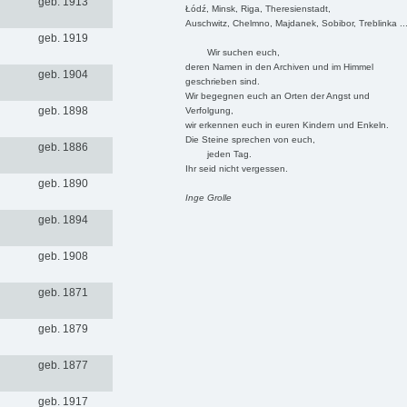
geb. 1913
Łódź, Minsk, Riga, Theresienstadt,
Auschwitz, Chelmno, Majdanek, Sobibor, Treblinka ..
geb. 1919
Wir suchen euch,
deren Namen in den Archiven und im Himmel
geb. 1904
geschrieben sind.
Wir begegnen euch an Orten der Angst und
geb. 1898
Verfolgung,
wir erkennen euch in euren Kindern und Enkeln.
Die Steine sprechen von euch,
geb. 1886
jeden Tag.
Ihr seid nicht vergessen.
geb. 1890
Inge Grolle
geb. 1894
geb. 1908
geb. 1871
geb. 1879
geb. 1877
geb. 1917