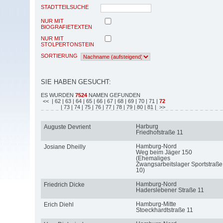
STADTTEILSUCHE
NUR MIT
BIOGRAFIETEXTEN
NUR MIT
STOLPERTONSTEIN
SORTIERUNG
SIE HABEN GESUCHT:
ES WURDEN
7524
NAMEN GEFUNDEN
<<
| 62
| 63
| 64
| 65
| 66
| 67
| 68
| 69
| 70
| 71
|
72
| 73
| 74
| 75
| 76
| 77
| 78
| 79
| 80
| 81
| >>
Harburg
Auguste Devrient
Friedhofstraße 11
Hamburg-Nord
Josiane Dheilly
Weg beim Jäger 150
(Ehemaliges
Zwangsarbeitslager Sportstraße
10)
Hamburg-Nord
Friedrich Dicke
Haderslebener Straße 11
Hamburg-Mitte
Erich Diehl
Stoeckhardtstraße 11