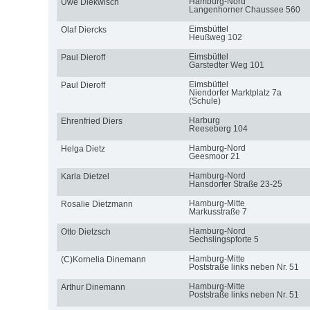
Hamburg-Nord
Uwe Diekwisch
Langenhorner Chaussee 560
Eimsbüttel
Olaf Diercks
Heußweg 102
Eimsbüttel
Paul Dieroff
Garstedter Weg 101
Eimsbüttel
Paul Dieroff
Niendorfer Marktplatz 7a
(Schule)
Harburg
Ehrenfried Diers
Reeseberg 104
Hamburg-Nord
Helga Dietz
Geesmoor 21
Hamburg-Nord
Karla Dietzel
Hansdorfer Straße 23-25
Hamburg-Mitte
Rosalie Dietzmann
Markusstraße 7
Hamburg-Nord
Otto Dietzsch
Sechslingspforte 5
Hamburg-Mitte
(C)Kornelia Dinemann
Poststraße links neben Nr. 51
Hamburg-Mitte
Arthur Dinemann
Poststraße links neben Nr. 51