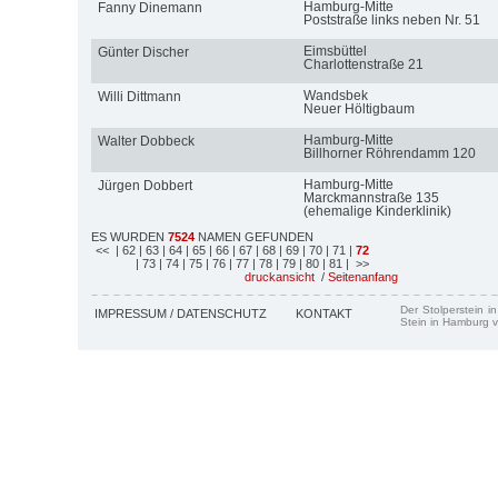
Hamburg-Mitte
Fanny Dinemann
Poststraße links neben Nr. 51
Eimsbüttel
Günter Discher
Charlottenstraße 21
Wandsbek
Willi Dittmann
Neuer Höltigbaum
Hamburg-Mitte
Walter Dobbeck
Billhorner Röhrendamm 120
Hamburg-Mitte
Jürgen Dobbert
Marckmannstraße 135
(ehemalige Kinderklinik)
ES WURDEN
7524
NAMEN GEFUNDEN
<<
| 62
| 63
| 64
| 65
| 66
| 67
| 68
| 69
| 70
| 71
|
72
| 73
| 74
| 75
| 76
| 77
| 78
| 79
| 80
| 81
| >>
druckansicht
/
Seitenanfang
Der Stolperstein i
IMPRESSUM / DATENSCHUTZ
KONTAKT
Stein in Hamburg v