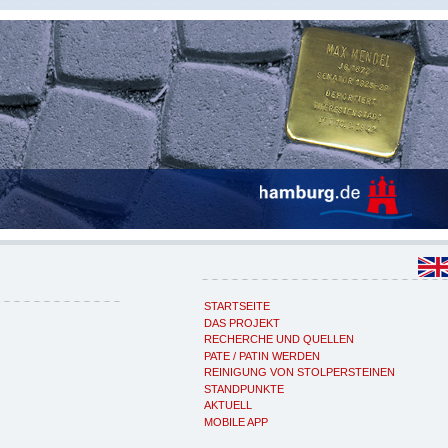
STARTSEITE
DAS PROJEKT
RECHERCHE UND QUELLEN
PATE / PATIN WERDEN
REINIGUNG VON STOLPERSTEINEN
STANDPUNKTE
AKTUELL
MOBILE APP