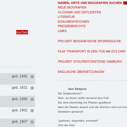
NAMEN, ORTE UND BIOGRAFIEN SUCHEN
NEUE BIOGRAFIEN
GLOSSAR UND ZEITLEISTEN
LITERATUR
DOKUMENTATIONEN
PRESSEBERICHTE
LINKS
PROJEKT BIOGRAFISCHE SPURENSUCHE
FILM "TRANSPORT IN DEN TOD AM 23.9.1940"
PROJEKT STOLPERTONSTEINE HAMBURG
ENGLISCHE ÜBERSETZUNGEN
geb. 1892
geb. 1921
Vom Stolpern
Die Stolpersteine?
Nein, an ihnen stößt niemand den Fuß
geb. 1866
Sie sind ebenerdig ins Pflaster gepflanzt
aber die Namen darauf und die Zeichen sind uns ins
geb. 1902
Gewissen gestanzt:
"geboren, deportiert, ermordet"
geb. 1907
Und die Orte: