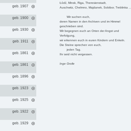
Łódź, Minsk, Riga, Theresienstadt,
geb. 1907
Auschwitz, Chelmno, Majdanek, Sobibor, Treblinka ..
Wir suchen euch,
geb. 1900
deren Namen in den Archiven und im Himmel
geschrieben sind.
geb. 1930
Wir begegnen euch an Orten der Angst und
Verfolgung,
wir erkennen euch in euren Kindern und Enkeln.
geb. 1911
Die Steine sprechen von euch,
jeden Tag.
geb. 1861
Ihr seid nicht vergessen.
Inge Grolle
geb. 1861
geb. 1896
geb. 1923
geb. 1925
geb. 1922
geb. 1929