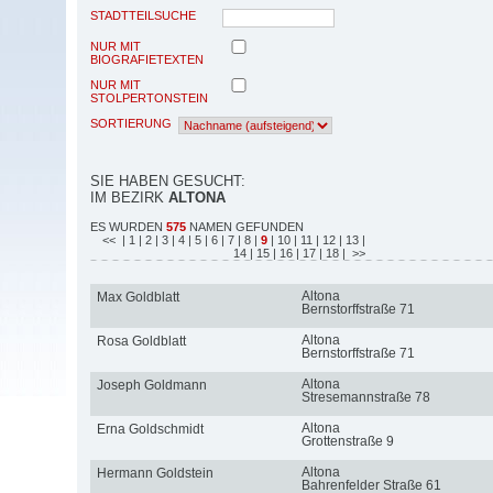
STADTTEILSUCHE
NUR MIT
BIOGRAFIETEXTEN
NUR MIT
STOLPERTONSTEIN
SORTIERUNG
SIE HABEN GESUCHT:
IM BEZIRK
ALTONA
ES WURDEN
575
NAMEN GEFUNDEN
<<
| 1
| 2
| 3
| 4
| 5
| 6
| 7
| 8
|
9
| 10
| 11
| 12
| 13
|
14
| 15
| 16
| 17
| 18
| >>
Altona
Max Goldblatt
Bernstorffstraße 71
Altona
Rosa Goldblatt
Bernstorffstraße 71
Altona
Joseph Goldmann
Stresemannstraße 78
Altona
Erna Goldschmidt
Grottenstraße 9
Altona
Hermann Goldstein
Bahrenfelder Straße 61