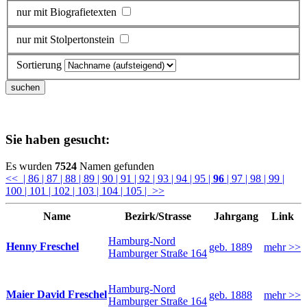
nur mit Biografietexten
nur mit Stolpertonstein
Sortierung
Sie haben gesucht:
Es wurden
7524
Namen gefunden
<<
| 86
| 87
| 88
| 89
| 90
| 91
| 92
| 93
| 94
| 95
|
96
| 97
| 98
| 99
|
100
| 101
| 102
| 103
| 104
| 105
| >>
Name
Bezirk/Strasse
Jahrgang
Link
Hamburg-Nord
Henny Freschel
geb. 1889
mehr >>
Hamburger Straße 164
Hamburg-Nord
Maier David Freschel
geb. 1888
mehr >>
Hamburger Straße 164