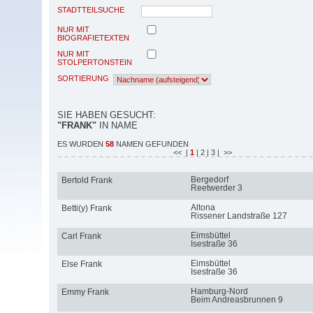
STADTTEILSUCHE
NUR MIT
BIOGRAFIETEXTEN
NUR MIT
STOLPERTONSTEIN
SORTIERUNG
SIE HABEN GESUCHT:
"FRANK"
IN NAME
ES WURDEN
58
NAMEN GEFUNDEN
<<
|
1
| 2
| 3
| >>
Bergedorf
Bertold Frank
Reetwerder 3
Altona
Betti(y) Frank
Rissener Landstraße 127
Eimsbüttel
Carl Frank
Isestraße 36
Eimsbüttel
Else Frank
Isestraße 36
Hamburg-Nord
Emmy Frank
Beim Andreasbrunnen 9