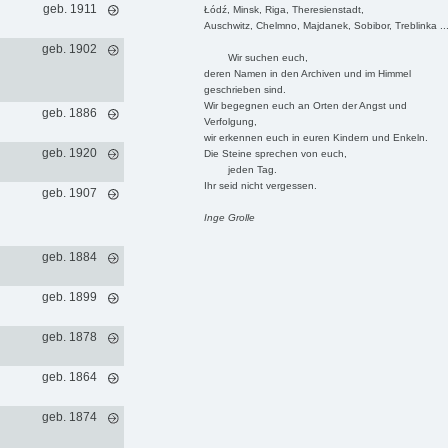
geb. 1911
Łódź, Minsk, Riga, Theresienstadt,
Auschwitz, Chelmno, Majdanek, Sobibor, Treblinka ..
geb. 1902
Wir suchen euch,
deren Namen in den Archiven und im Himmel
geschrieben sind.
Wir begegnen euch an Orten der Angst und
geb. 1886
Verfolgung,
wir erkennen euch in euren Kindern und Enkeln.
geb. 1920
Die Steine sprechen von euch,
jeden Tag.
Ihr seid nicht vergessen.
geb. 1907
Inge Grolle
geb. 1884
geb. 1899
geb. 1878
geb. 1864
geb. 1874