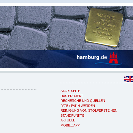
STARTSEITE
DAS PROJEKT
RECHERCHE UND QUELLEN
PATE / PATIN WERDEN
REINIGUNG VON STOLPERSTEINEN
STANDPUNKTE
AKTUELL
MOBILE APP