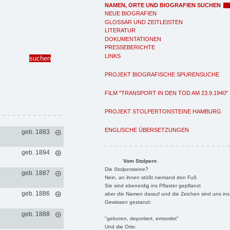
NAMEN, ORTE UND BIOGRAFIEN SUCHEN
NEUE BIOGRAFIEN
GLOSSAR UND ZEITLEISTEN
LITERATUR
DOKUMENTATIONEN
PRESSEBERICHTE
LINKS
PROJEKT BIOGRAFISCHE SPURENSUCHE
FILM "TRANSPORT IN DEN TOD AM 23.9.1940"
PROJEKT STOLPERTONSTEINE HAMBURG
ENGLISCHE ÜBERSETZUNGEN
geb. 1883
geb. 1894
Vom Stolpern
Die Stolpersteine?
geb. 1887
Nein, an ihnen stößt niemand den Fuß
Sie sind ebenerdig ins Pflaster gepflanzt
geb. 1886
aber die Namen darauf und die Zeichen sind uns ins
Gewissen gestanzt:
geb. 1888
"geboren, deportiert, ermordet"
Und die Orte: