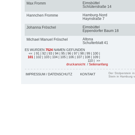
Eimsbüttel
Max Fromm
Schlüterstraße 14
Hamburg-Nord
Hannchen Fromme
Haynstraße 7
Eimsbüttel
Johanna Fröschel
Eppendorfer Baum 18
Altona
Michael Manuel Fröschel
Schulterblatt 41
ES WURDEN
7524
NAMEN GEFUNDEN
<<
| 91
| 92
| 93
| 94
| 95
| 96
| 97
| 98
| 99
| 100
|
101
| 102
| 103
| 104
| 105
| 106
| 107
| 108
| 109
|
110
| >>
druckansicht
/
Seitenanfang
Der Stolperstein i
IMPRESSUM / DATENSCHUTZ
KONTAKT
Stein in Hamburg v