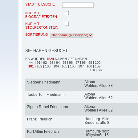
STADTTEILSUCHE
NUR MIT
BIOGRAFIETEXTEN
NUR MIT
STOLPERTONSTEIN
SORTIERUNG
SIE HABEN GESUCHT:
ES WURDEN
7524
NAMEN GEFUNDEN
<<
| 91
| 92
| 93
| 94
| 95
| 96
| 97
| 98
| 99
| 100
|
101
| 102
| 103
| 104
| 105
| 106
| 107
| 108
| 109
|
110
| >>
Altona
Siegbert Friedmann
Wohlers Allee 38
Altona
Taube Toni Friedmann
Wohlers Allee 62
Altona
Zipora Rahel Friedmann
Wohlers Allee 62
Hamburg-Mitte
Franz Friedrich
Brüderstraße 8
Hamburg-Nord
Kurt Albin Friedrich
Höltystraße 15