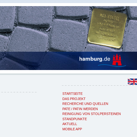
STARTSEITE
DAS PROJEKT
RECHERCHE UND QUELLEN
PATE / PATIN WERDEN
REINIGUNG VON STOLPERSTEINEN
STANDPUNKTE
AKTUELL
MOBILE APP