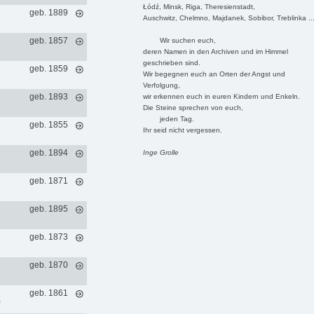
Łódź, Minsk, Riga, Theresienstadt,
geb. 1889
Auschwitz, Chelmno, Majdanek, Sobibor, Treblinka ..
geb. 1857
Wir suchen euch,
deren Namen in den Archiven und im Himmel
geschrieben sind.
geb. 1859
Wir begegnen euch an Orten der Angst und
Verfolgung,
geb. 1893
wir erkennen euch in euren Kindern und Enkeln.
Die Steine sprechen von euch,
jeden Tag.
geb. 1855
Ihr seid nicht vergessen.
geb. 1894
Inge Grolle
geb. 1871
geb. 1895
geb. 1873
geb. 1870
geb. 1861
)