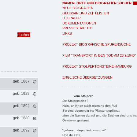
NAMEN, ORTE UND BIOGRAFIEN SUCHEN
NEUE BIOGRAFIEN
GLOSSAR UND ZEITLEISTEN
LITERATUR
DOKUMENTATIONEN
PRESSEBERICHTE
LINKS
PROJEKT BIOGRAFISCHE SPURENSUCHE
FILM "TRANSPORT IN DEN TOD AM 23.9.1940"
PROJEKT STOLPERTONSTEINE HAMBURG
ENGLISCHE ÜBERSETZUNGEN
geb. 1867
geb. 1922
Vom Stolpern
Die Stolpersteine?
geb. 1894
Nein, an ihnen stößt niemand den Fuß
Sie sind ebenerdig ins Pflaster gepflanzt
aber die Namen darauf und die Zeichen sind uns ins
geb. 1889
Gewissen gestanzt:
geb. 1892
"geboren, deportiert, ermordet"
Und die Orte: