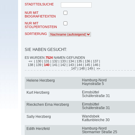
STADTTEILSUCHE
NUR MIT
BIOGRAFIETEXTEN
NUR MIT
STOLPERTONSTEIN
SORTIERUNG
SIE HABEN GESUCHT:
ES WURDEN
7524
NAMEN GEFUNDEN
<<
| 130
| 131
| 132
| 133
| 134
| 135
| 136
| 137
|
138
| 139
|
140
| 141
| 142
| 143
| 144
| 145
| 146
|
147
| 148
| 149
| >>
Hamburg-Nord
Helene Herzberg
Haynstraße 5
Eimsbüttel
Kurt Herzberg
Schäferstraße 31
Eimsbüttel
Rieckchen Erna Herzberg
Schäferstraße 31
Wandsbek
Sally Herzberg
Kattunbleiche 30
Hamburg-Nord
Edith Herzfeld
Stormarner Straße 25