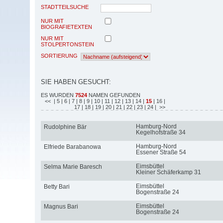
STADTTEILSUCHE
NUR MIT
BIOGRAFIETEXTEN
NUR MIT
STOLPERTONSTEIN
SORTIERUNG
SIE HABEN GESUCHT:
ES WURDEN
7524
NAMEN GEFUNDEN
<<
| 5
| 6
| 7
| 8
| 9
| 10
| 11
| 12
| 13
| 14
|
15
| 16
|
17
| 18
| 19
| 20
| 21
| 22
| 23
| 24
| >>
Hamburg-Nord
Rudolphine Bär
Kegelhofstraße 34
Hamburg-Nord
Elfriede Barabanowa
Essener Straße 54
Eimsbüttel
Selma Marie Baresch
Kleiner Schäferkamp 31
Eimsbüttel
Betty Bari
Bogenstraße 24
Eimsbüttel
Magnus Bari
Bogenstraße 24