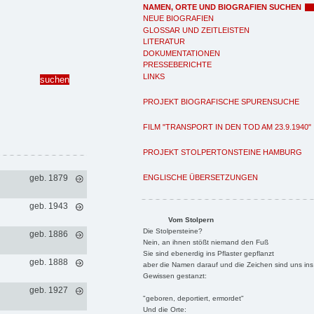
NAMEN, ORTE UND BIOGRAFIEN SUCHEN
NEUE BIOGRAFIEN
GLOSSAR UND ZEITLEISTEN
LITERATUR
DOKUMENTATIONEN
PRESSEBERICHTE
LINKS
PROJEKT BIOGRAFISCHE SPURENSUCHE
FILM "TRANSPORT IN DEN TOD AM 23.9.1940"
PROJEKT STOLPERTONSTEINE HAMBURG
ENGLISCHE ÜBERSETZUNGEN
geb. 1879
geb. 1943
Vom Stolpern
Die Stolpersteine?
geb. 1886
Nein, an ihnen stößt niemand den Fuß
Sie sind ebenerdig ins Pflaster gepflanzt
geb. 1888
aber die Namen darauf und die Zeichen sind uns ins
Gewissen gestanzt:
geb. 1927
"geboren, deportiert, ermordet"
Und die Orte: