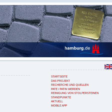
STARTSEITE
DAS PROJEKT
RECHERCHE UND QUELLEN
PATE / PATIN WERDEN
REINIGUNG VON STOLPERSTEINEN
STANDPUNKTE
AKTUELL
MOBILE APP