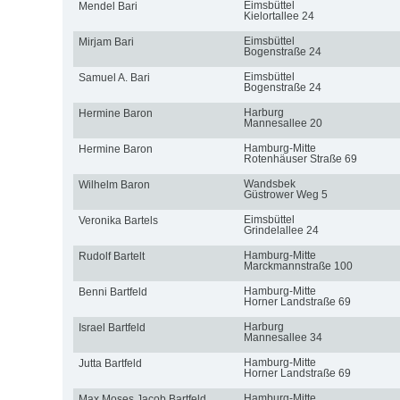
Eimsbüttel
Mendel Bari
Kielortallee 24
Eimsbüttel
Mirjam Bari
Bogenstraße 24
Eimsbüttel
Samuel A. Bari
Bogenstraße 24
Harburg
Hermine Baron
Mannesallee 20
Hamburg-Mitte
Hermine Baron
Rotenhäuser Straße 69
Wandsbek
Wilhelm Baron
Güstrower Weg 5
Eimsbüttel
Veronika Bartels
Grindelallee 24
Hamburg-Mitte
Rudolf Bartelt
Marckmannstraße 100
Hamburg-Mitte
Benni Bartfeld
Horner Landstraße 69
Harburg
Israel Bartfeld
Mannesallee 34
Hamburg-Mitte
Jutta Bartfeld
Horner Landstraße 69
Hamburg-Mitte
Max Moses Jacob Bartfeld