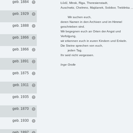
geb. 1884
Łódź, Minsk, Riga, Theresienstadt,
Auschwitz, Chelmno, Majdanek, Sobibor, Treblinka ..
geb. 1929
Wir suchen euch,
deren Namen in den Archiven und im Himmel
geb. 1888
geschrieben sind.
Wir begegnen euch an Orten der Angst und
Verfolgung,
geb. 1866
wir erkennen euch in euren Kindern und Enkeln.
Die Steine sprechen von euch,
geb. 1866
jeden Tag.
Ihr seid nicht vergessen.
geb. 1891
Inge Grolle
geb. 1875
geb. 1911
geb. 1935
geb. 1870
geb. 1930
geb. 1897