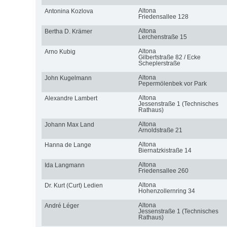
Altona
Antonina Kozlova
Friedensallee 128
Altona
Bertha D. Krämer
Lerchenstraße 15
Altona
Arno Kubig
Gilbertstraße 82 / Ecke
Scheplerstraße
Altona
John Kugelmann
Pepermölenbek vor Park
Altona
Alexandre Lambert
Jessenstraße 1 (Technisches
Rathaus)
Altona
Johann Max Land
Arnoldstraße 21
Altona
Hanna de Lange
Biernatzkistraße 14
Altona
Ida Langmann
Friedensallee 260
Altona
Dr. Kurt (Curt) Ledien
Hohenzollernring 34
Altona
André Léger
Jessenstraße 1 (Technisches
Rathaus)