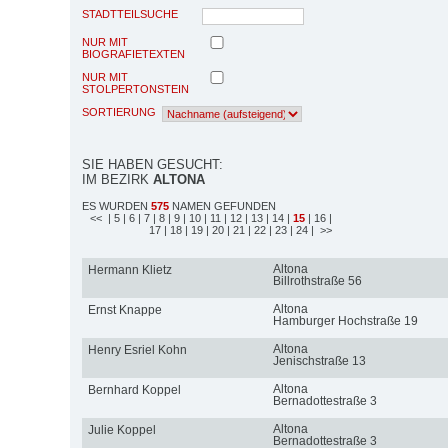
STADTTEILSUCHE
NUR MIT
BIOGRAFIETEXTEN
NUR MIT
STOLPERTONSTEIN
SORTIERUNG
SIE HABEN GESUCHT:
IM BEZIRK
ALTONA
ES WURDEN
575
NAMEN GEFUNDEN
<<
| 5
| 6
| 7
| 8
| 9
| 10
| 11
| 12
| 13
| 14
|
15
| 16
|
17
| 18
| 19
| 20
| 21
| 22
| 23
| 24
| >>
Altona
Hermann Klietz
Billrothstraße 56
Altona
Ernst Knappe
Hamburger Hochstraße 19
Altona
Henry Esriel Kohn
Jenischstraße 13
Altona
Bernhard Koppel
Bernadottestraße 3
Altona
Julie Koppel
Bernadottestraße 3