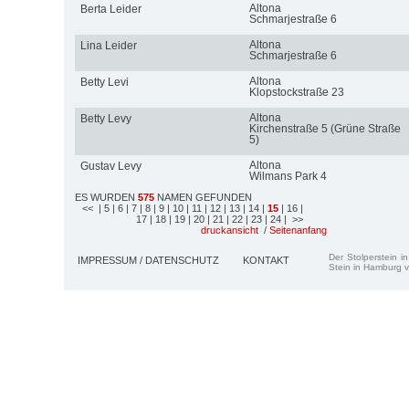
Altona
Berta Leider
Schmarjestraße 6
Altona
Lina Leider
Schmarjestraße 6
Altona
Betty Levi
Klopstockstraße 23
Altona
Betty Levy
Kirchenstraße 5 (Grüne Straße
5)
Altona
Gustav Levy
Wilmans Park 4
ES WURDEN
575
NAMEN GEFUNDEN
<<
| 5
| 6
| 7
| 8
| 9
| 10
| 11
| 12
| 13
| 14
|
15
| 16
|
17
| 18
| 19
| 20
| 21
| 22
| 23
| 24
| >>
druckansicht
/
Seitenanfang
Der Stolperstein i
IMPRESSUM / DATENSCHUTZ
KONTAKT
Stein in Hamburg v