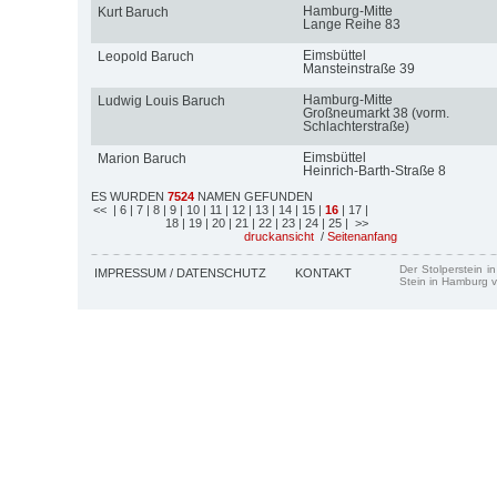
Hamburg-Mitte
Kurt Baruch
Lange Reihe 83
Eimsbüttel
Leopold Baruch
Mansteinstraße 39
Hamburg-Mitte
Ludwig Louis Baruch
Großneumarkt 38 (vorm.
Schlachterstraße)
Eimsbüttel
Marion Baruch
Heinrich-Barth-Straße 8
ES WURDEN
7524
NAMEN GEFUNDEN
<<
| 6
| 7
| 8
| 9
| 10
| 11
| 12
| 13
| 14
| 15
|
16
| 17
|
18
| 19
| 20
| 21
| 22
| 23
| 24
| 25
| >>
druckansicht
/
Seitenanfang
Der Stolperstein i
IMPRESSUM / DATENSCHUTZ
KONTAKT
Stein in Hamburg v