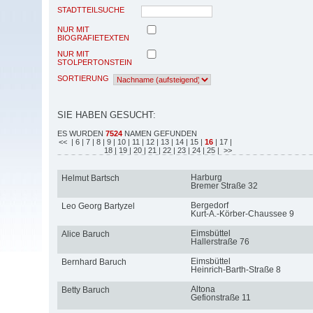
STADTTEILSUCHE
NUR MIT
BIOGRAFIETEXTEN
NUR MIT
STOLPERTONSTEIN
SORTIERUNG
SIE HABEN GESUCHT:
ES WURDEN
7524
NAMEN GEFUNDEN
<<
| 6
| 7
| 8
| 9
| 10
| 11
| 12
| 13
| 14
| 15
|
16
| 17
|
18
| 19
| 20
| 21
| 22
| 23
| 24
| 25
| >>
Harburg
Helmut Bartsch
Bremer Straße 32
Bergedorf
Leo Georg Bartyzel
Kurt-A.-Körber-Chaussee 9
Eimsbüttel
Alice Baruch
Hallerstraße 76
Eimsbüttel
Bernhard Baruch
Heinrich-Barth-Straße 8
Altona
Betty Baruch
Gefionstraße 11