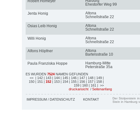
Harburg
Robert Homeyer
Ehestorfer Weg 99
Altona
Jenta Honig
Schnellstraße 22
Altona
Osias Leib Honig
Schnellstraße 22
Altona
Willi Honig
Schnellstraße 22
Altona
Alfons Höpfner
Bartelsstraße 10
Hamburg-Mitte
Paula Franziska Hoppe
Peterstraße 35a
ES WURDEN
7524
NAMEN GEFUNDEN
<<
| 142
| 143
| 144
| 145
| 146
| 147
| 148
| 149
|
150
| 151
|
152
| 153
| 154
| 155
| 156
| 157
| 158
|
159
| 160
| 161
| >>
druckansicht
/
Seitenanfang
Der Stolperstein i
IMPRESSUM / DATENSCHUTZ
KONTAKT
Stein in Hamburg v