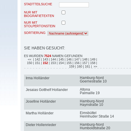
STADTTEILSUCHE
NUR MIT
BIOGRAFIETEXTEN
NUR MIT
STOLPERTONSTEIN
SORTIERUNG
SIE HABEN GESUCHT:
ES WURDEN
7524
NAMEN GEFUNDEN
<<
| 142
| 143
| 144
| 145
| 146
| 147
| 148
| 149
|
150
| 151
|
152
| 153
| 154
| 155
| 156
| 157
| 158
|
159
| 160
| 161
| >>
Hamburg-Nord
Irma Holländer
Goernestraße 10
Altona
Jesaias Gotthelf Hollander
Palmaille 19
Hamburg-Nord
Josefine Holländer
Haynstraße 10
Eimsbüttel
Martha Holländer
Heimhuder Straße 14
Hamburg-Nord
Dieter Hollenrieder
Humboldtstraße 20