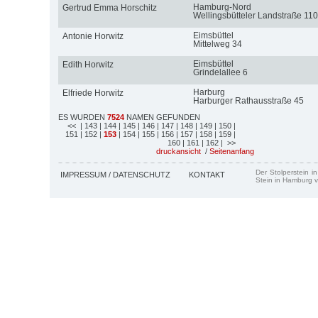
Hamburg-Nord
Gertrud Emma Horschitz
Wellingsbütteler Landstraße 110
Eimsbüttel
Antonie Horwitz
Mittelweg 34
Eimsbüttel
Edith Horwitz
Grindelallee 6
Harburg
Elfriede Horwitz
Harburger Rathausstraße 45
ES WURDEN
7524
NAMEN GEFUNDEN
<<
| 143
| 144
| 145
| 146
| 147
| 148
| 149
| 150
|
151
| 152
|
153
| 154
| 155
| 156
| 157
| 158
| 159
|
160
| 161
| 162
| >>
druckansicht
/
Seitenanfang
Der Stolperstein i
IMPRESSUM / DATENSCHUTZ
KONTAKT
Stein in Hamburg v