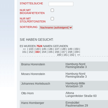
STADTTEILSUCHE
NUR MIT
BIOGRAFIETEXTEN
NUR MIT
STOLPERTONSTEIN
SORTIERUNG
SIE HABEN GESUCHT:
ES WURDEN
7524
NAMEN GEFUNDEN
<<
| 143
| 144
| 145
| 146
| 147
| 148
| 149
| 150
|
151
| 152
|
153
| 154
| 155
| 156
| 157
| 158
| 159
|
160
| 161
| 162
| >>
Hamburg-Nord
Braina Horenstein
Flemingstraße 3
Hamburg-Nord
Moses Horenstein
Flemingstraße 3
Hamburg-Mitte
Johannes Horlebusch
Vorsetzen 19
Altona
Otto Horn
Langenfelder Straße 60
Eimsbüttel
Hans Hornberger
Paulinenallee 29