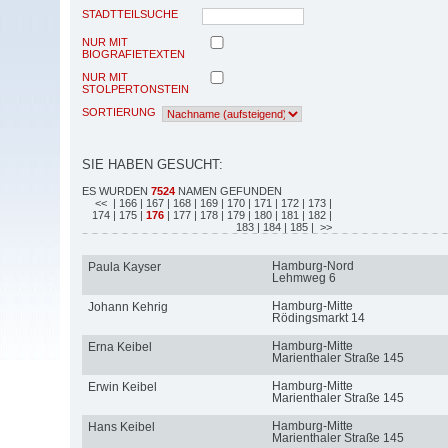
STADTTEILSUCHE
NUR MIT
BIOGRAFIETEXTEN
NUR MIT
STOLPERTONSTEIN
SORTIERUNG
SIE HABEN GESUCHT:
ES WURDEN
7524
NAMEN GEFUNDEN
<<
| 166
| 167
| 168
| 169
| 170
| 171
| 172
| 173
|
174
| 175
|
176
| 177
| 178
| 179
| 180
| 181
| 182
|
183
| 184
| 185
| >>
Hamburg-Nord
Paula Kayser
Lehmweg 6
Hamburg-Mitte
Johann Kehrig
Rödingsmarkt 14
Hamburg-Mitte
Erna Keibel
Marienthaler Straße 145
Hamburg-Mitte
Erwin Keibel
Marienthaler Straße 145
Hamburg-Mitte
Hans Keibel
Marienthaler Straße 145