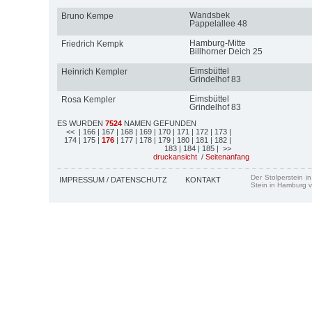
Wandsbek
Bruno Kempe
Pappelallee 48
Hamburg-Mitte
Friedrich Kempk
Billhorner Deich 25
Eimsbüttel
Heinrich Kempler
Grindelhof 83
Eimsbüttel
Rosa Kempler
Grindelhof 83
ES WURDEN
7524
NAMEN GEFUNDEN
<<
| 166
| 167
| 168
| 169
| 170
| 171
| 172
| 173
|
174
| 175
|
176
| 177
| 178
| 179
| 180
| 181
| 182
|
183
| 184
| 185
| >>
druckansicht
/
Seitenanfang
Der Stolperstein i
IMPRESSUM / DATENSCHUTZ
KONTAKT
Stein in Hamburg v