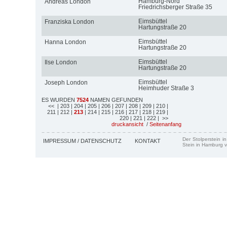
Hamburg-Nord
Andreas London
Friedrichsberger Straße 35
Eimsbüttel
Franziska London
Hartungstraße 20
Eimsbüttel
Hanna London
Hartungstraße 20
Eimsbüttel
Ilse London
Hartungstraße 20
Eimsbüttel
Joseph London
Heimhuder Straße 3
ES WURDEN
7524
NAMEN GEFUNDEN
<<
| 203
| 204
| 205
| 206
| 207
| 208
| 209
| 210
|
211
| 212
|
213
| 214
| 215
| 216
| 217
| 218
| 219
|
220
| 221
| 222
| >>
druckansicht
/
Seitenanfang
Der Stolperstein i
IMPRESSUM / DATENSCHUTZ
KONTAKT
Stein in Hamburg v