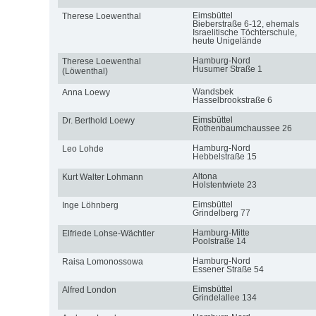
Eimsbüttel
Therese Loewenthal
Bieberstraße 6-12, ehemals
Israelitische Töchterschule,
heute Unigelände
Hamburg-Nord
Therese Loewenthal
Husumer Straße 1
(Löwenthal)
Wandsbek
Anna Loewy
Hasselbrookstraße 6
Eimsbüttel
Dr. Berthold Loewy
Rothenbaumchaussee 26
Hamburg-Nord
Leo Lohde
Hebbelstraße 15
Altona
Kurt Walter Lohmann
Holstentwiete 23
Eimsbüttel
Inge Löhnberg
Grindelberg 77
Hamburg-Mitte
Elfriede Lohse-Wächtler
Poolstraße 14
Hamburg-Nord
Raisa Lomonossowa
Essener Straße 54
Eimsbüttel
Alfred London
Grindelallee 134