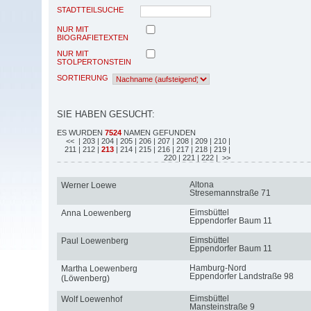
STADTTEILSUCHE
NUR MIT
BIOGRAFIETEXTEN
NUR MIT
STOLPERTONSTEIN
SORTIERUNG
SIE HABEN GESUCHT:
ES WURDEN
7524
NAMEN GEFUNDEN
<<
| 203
| 204
| 205
| 206
| 207
| 208
| 209
| 210
|
211
| 212
|
213
| 214
| 215
| 216
| 217
| 218
| 219
|
220
| 221
| 222
| >>
Altona
Werner Loewe
Stresemannstraße 71
Eimsbüttel
Anna Loewenberg
Eppendorfer Baum 11
Eimsbüttel
Paul Loewenberg
Eppendorfer Baum 11
Hamburg-Nord
Martha Loewenberg
Eppendorfer Landstraße 98
(Löwenberg)
Eimsbüttel
Wolf Loewenhof
Mansteinstraße 9