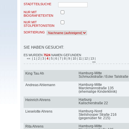
STADTTEILSUCHE
NUR MIT
BIOGRAFIETEXTEN
NUR MIT
STOLPERTONSTEIN
SORTIERUNG
SIE HABEN GESUCHT:
ES WURDEN
7524
NAMEN GEFUNDEN
<<
| 1
| 2
| 3
|
4
| 5
| 6
| 7
| 8
| 9
| 10
| 11
| 12
| 13
|
>>
Hamburg-Mitte
King Tau Ah
Schmuckstraße / Ecke Talstraße
Hamburg-Mitte
Andreas Ahlemann
Marckmannstraße 135
(ehemalige Kinderklinik)
Harburg
Heinrich Ahrens
Kalischerstraße 22
Hamburg-Nord
Lieselotte Ahrens
Steilshooper Straße 216
(gegenüber Nr. 215)
Hamburg-Mitte
Rita Ahrens