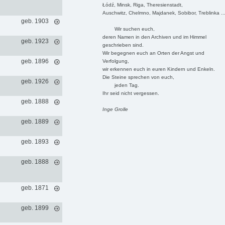
Łódź, Minsk, Riga, Theresienstadt,
Auschwitz, Chelmno, Majdanek, Sobibor, Treblinka ..
geb. 1903
Wir suchen euch,
deren Namen in den Archiven und im Himmel
geb. 1923
geschrieben sind.
Wir begegnen euch an Orten der Angst und
geb. 1896
Verfolgung,
wir erkennen euch in euren Kindern und Enkeln.
Die Steine sprechen von euch,
geb. 1926
jeden Tag.
Ihr seid nicht vergessen.
geb. 1888
Inge Grolle
geb. 1889
geb. 1893
geb. 1888
geb. 1871
geb. 1899