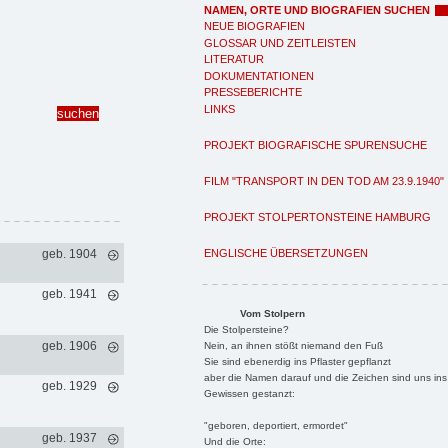
NAMEN, ORTE UND BIOGRAFIEN SUCHEN
NEUE BIOGRAFIEN
GLOSSAR UND ZEITLEISTEN
LITERATUR
DOKUMENTATIONEN
PRESSEBERICHTE
LINKS
PROJEKT BIOGRAFISCHE SPURENSUCHE
FILM "TRANSPORT IN DEN TOD AM 23.9.1940"
PROJEKT STOLPERTONSTEINE HAMBURG
ENGLISCHE ÜBERSETZUNGEN
geb. 1904
geb. 1941
Vom Stolpern
Die Stolpersteine?
geb. 1906
Nein, an ihnen stößt niemand den Fuß
Sie sind ebenerdig ins Pflaster gepflanzt
aber die Namen darauf und die Zeichen sind uns ins
geb. 1929
Gewissen gestanzt:
"geboren, deportiert, ermordet"
geb. 1937
Und die Orte: