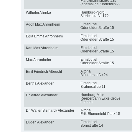
Marckmannstraße 135
(ehemalige Kinderklinik)
Hamburg-Nord
Wilhelm Ahrnke
Sierichstraße 172
Eimsbüttel
Adolf Max Ahronheim
Oderfelder Straße 15
Eimsbüttel
Egla Emma Ahronheim
Oderfelder Straße 15
Eimsbüttel
Karl Max Ahronheim
Oderfelder Straße 15
Eimsbüttel
Max Ahronheim
Oderfelder Straße 15
Altona
Emil Friedrich Albrecht
Blücherstraße 24
Eimsbüttel
Bertha Alexander
Brahmsallee 11
Hamburg-Mitte
Dr. Alfred Alexander
Reeperbahn Ecke Große
Freiheit
Altona
Dr. Walter Bismarck Alexander
Erik-Blumenfeld-Platz 15
Eimsbüttel
Eugen Alexander
Bornstraße 14