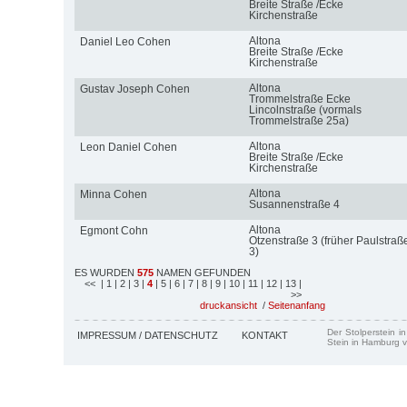
Breite Straße /Ecke
Kirchenstraße
Altona
Daniel Leo Cohen
Breite Straße /Ecke
Kirchenstraße
Altona
Gustav Joseph Cohen
Trommelstraße Ecke
Lincolnstraße (vormals
Trommelstraße 25a)
Altona
Leon Daniel Cohen
Breite Straße /Ecke
Kirchenstraße
Altona
Minna Cohen
Susannenstraße 4
Altona
Egmont Cohn
Otzenstraße 3 (früher Paulstraß
3)
ES WURDEN
575
NAMEN GEFUNDEN
<<
| 1
| 2
| 3
|
4
| 5
| 6
| 7
| 8
| 9
| 10
| 11
| 12
| 13
|
>>
druckansicht
/
Seitenanfang
Der Stolperstein i
IMPRESSUM / DATENSCHUTZ
KONTAKT
Stein in Hamburg v