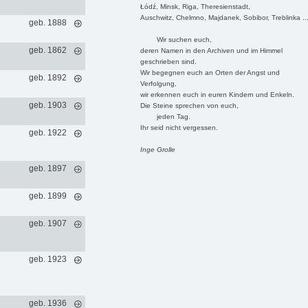
Łódź, Minsk, Riga, Theresienstadt,
Auschwitz, Chelmno, Majdanek, Sobibor, Treblinka ..
geb. 1888
Wir suchen euch,
geb. 1862
deren Namen in den Archiven und im Himmel
geschrieben sind.
Wir begegnen euch an Orten der Angst und
geb. 1892
Verfolgung,
wir erkennen euch in euren Kindern und Enkeln.
geb. 1903
Die Steine sprechen von euch,
jeden Tag.
Ihr seid nicht vergessen.
geb. 1922
Inge Grolle
geb. 1897
geb. 1899
geb. 1907
geb. 1923
geb. 1936