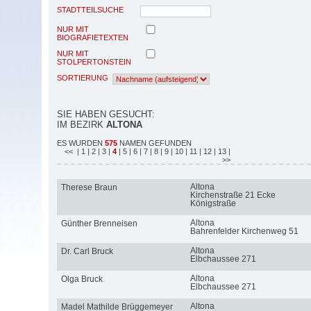
STADTTEILSUCHE
NUR MIT
BIOGRAFIETEXTEN
NUR MIT
STOLPERTONSTEIN
SORTIERUNG
SIE HABEN GESUCHT:
IM BEZIRK
ALTONA
ES WURDEN
575
NAMEN GEFUNDEN
<<
| 1
| 2
| 3
|
4
| 5
| 6
| 7
| 8
| 9
| 10
| 11
| 12
| 13
|
>>
Altona
Therese Braun
Kirchenstraße 21 Ecke
Königstraße
Altona
Günther Brenneisen
Bahrenfelder Kirchenweg 51
Altona
Dr. Carl Bruck
Elbchaussee 271
Altona
Olga Bruck
Elbchaussee 271
Altona
Madel Mathilde Brüggemeyer