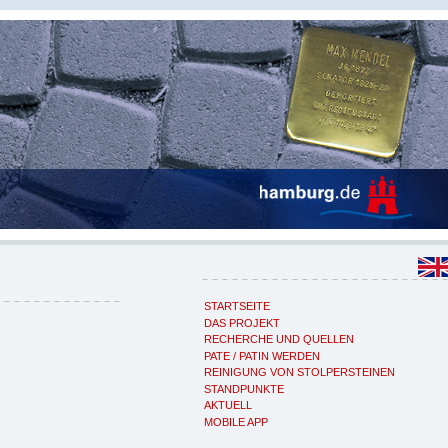
STARTSEITE
DAS PROJEKT
RECHERCHE UND QUELLEN
PATE / PATIN WERDEN
REINIGUNG VON STOLPERSTEINEN
STANDPUNKTE
AKTUELL
MOBILE APP