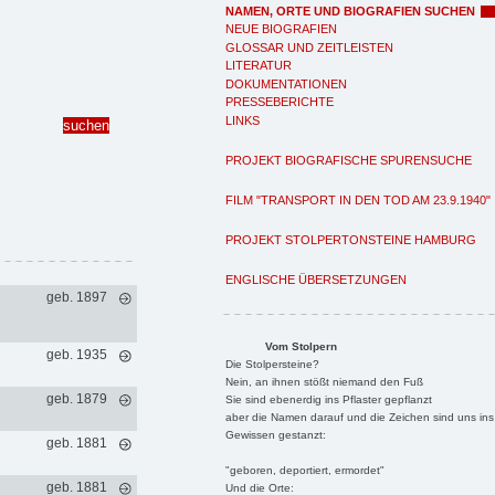
NAMEN, ORTE UND BIOGRAFIEN SUCHEN
NEUE BIOGRAFIEN
GLOSSAR UND ZEITLEISTEN
LITERATUR
DOKUMENTATIONEN
PRESSEBERICHTE
LINKS
PROJEKT BIOGRAFISCHE SPURENSUCHE
FILM "TRANSPORT IN DEN TOD AM 23.9.1940"
PROJEKT STOLPERTONSTEINE HAMBURG
ENGLISCHE ÜBERSETZUNGEN
geb. 1897
Vom Stolpern
geb. 1935
Die Stolpersteine?
Nein, an ihnen stößt niemand den Fuß
geb. 1879
Sie sind ebenerdig ins Pflaster gepflanzt
aber die Namen darauf und die Zeichen sind uns ins
Gewissen gestanzt:
geb. 1881
"geboren, deportiert, ermordet"
geb. 1881
Und die Orte: