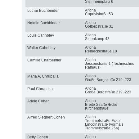
Steinheimplatz 6
Altona
Lothar Buchbinder
Caprivistraße 53
Altona
Natalie Buchbinder
Gottorpstraße 31
Altona
Louis Cahnbley
Steenkamp 43
Altona
Walter Cahnbley
Reineckestraße 18
Altona
Camille Charpentier
Jessenstraße 1 (Technisches
Rathaus)
Altona
Maria A. Chrupalla
Große Bergstraße 219 -223
Altona
Paul Chrupalla
Große Bergstraße 219 -223
Altona
Adele Cohen
Breite Straße /Ecke
Kirchenstraße
Altona
Alfred Siegbert Cohen
Trommelstraße Ecke
Lincolnstraße (vormals
Trommelstraße 25a)
Altona
Betty Cohen