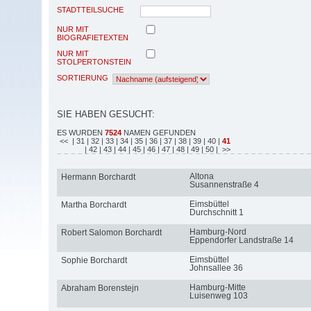
STADTTEILSUCHE
NUR MIT
BIOGRAFIETEXTEN
NUR MIT
STOLPERTONSTEIN
SORTIERUNG
SIE HABEN GESUCHT:
ES WURDEN
7524
NAMEN GEFUNDEN
<<
| 31
| 32
| 33
| 34
| 35
| 36
| 37
| 38
| 39
| 40
|
41
| 42
| 43
| 44
| 45
| 46
| 47
| 48
| 49
| 50
| >>
Altona
Hermann Borchardt
Susannenstraße 4
Eimsbüttel
Martha Borchardt
Durchschnitt 1
Hamburg-Nord
Robert Salomon Borchardt
Eppendorfer Landstraße 14
Eimsbüttel
Sophie Borchardt
Johnsallee 36
Hamburg-Mitte
Abraham Borenstejn
Luisenweg 103