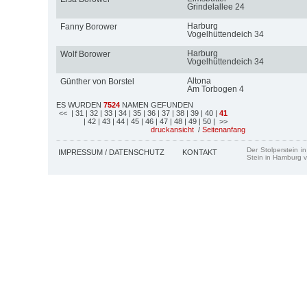
Grindelallee 24
Harburg
Fanny Borower
Vogelhüttendeich 34
Harburg
Wolf Borower
Vogelhüttendeich 34
Altona
Günther von Borstel
Am Torbogen 4
ES WURDEN
7524
NAMEN GEFUNDEN
<<
| 31
| 32
| 33
| 34
| 35
| 36
| 37
| 38
| 39
| 40
|
41
| 42
| 43
| 44
| 45
| 46
| 47
| 48
| 49
| 50
| >>
druckansicht
/
Seitenanfang
Der Stolperstein i
IMPRESSUM / DATENSCHUTZ
KONTAKT
Stein in Hamburg v