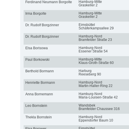
Hamburg-Mitte
Ferdinand Neumann Borgolte
Graskeller 2
Hamburg-Mitte
Irma Borgolte
Graskeller 2
Eimsbüttel
Dr. Rudolf Borgzinner
Schäferkampsallee 29
Hamburg-Nord
Dr. Rudolf Borgzinner
Bramfelder Straße 23
Hamburg-Nord
Elsa Borisowa
Essener Straße 54
Hamburg-Mitte
Paul Borkowski
Klaus-Groth-Straße 60
Harburg
Berthold Bormann
Reeseberg 90
Hamburg-Nord
Henriette Bormann
Martin-Haller-Ring 22
Hamburg-Nord
Anna Bornemann
Maria-Louisen-Straße 42
Wandsbek
Leo Bornstein
Bramfelder Chaussee 316
Hamburg-Nord
Thekla Bornstein
Eppendorfer Baum 10
Eimsbüttel
Elsa Borower