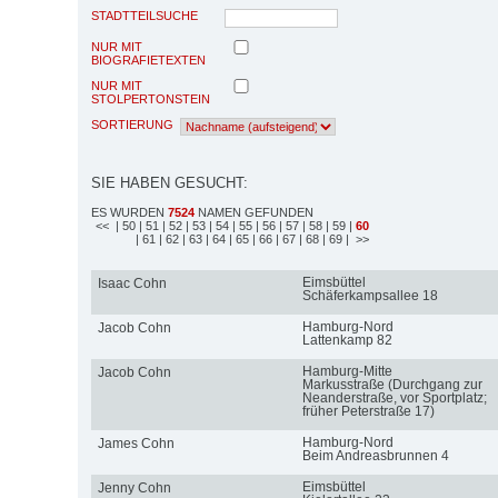
STADTTEILSUCHE
NUR MIT
BIOGRAFIETEXTEN
NUR MIT
STOLPERTONSTEIN
SORTIERUNG
SIE HABEN GESUCHT:
ES WURDEN
7524
NAMEN GEFUNDEN
<<
| 50
| 51
| 52
| 53
| 54
| 55
| 56
| 57
| 58
| 59
|
60
| 61
| 62
| 63
| 64
| 65
| 66
| 67
| 68
| 69
| >>
Eimsbüttel
Isaac Cohn
Schäferkampsallee 18
Hamburg-Nord
Jacob Cohn
Lattenkamp 82
Hamburg-Mitte
Jacob Cohn
Markusstraße (Durchgang zur
Neanderstraße, vor Sportplatz;
früher Peterstraße 17)
Hamburg-Nord
James Cohn
Beim Andreasbrunnen 4
Eimsbüttel
Jenny Cohn