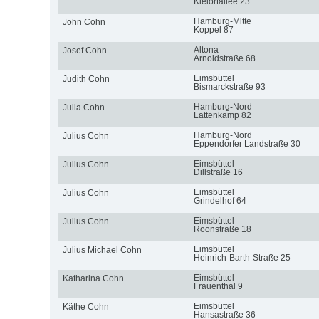
Kielortallee 23
Hamburg-Mitte
John Cohn
Koppel 87
Altona
Josef Cohn
Arnoldstraße 68
Eimsbüttel
Judith Cohn
Bismarckstraße 93
Hamburg-Nord
Julia Cohn
Lattenkamp 82
Hamburg-Nord
Julius Cohn
Eppendorfer Landstraße 30
Eimsbüttel
Julius Cohn
Dillstraße 16
Eimsbüttel
Julius Cohn
Grindelhof 64
Eimsbüttel
Julius Cohn
Roonstraße 18
Eimsbüttel
Julius Michael Cohn
Heinrich-Barth-Straße 25
Eimsbüttel
Katharina Cohn
Frauenthal 9
Eimsbüttel
Käthe Cohn
Hansastraße 36