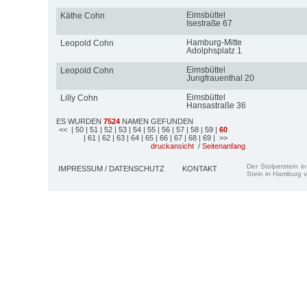
Eimsbüttel
Käthe Cohn
Isestraße 67
Hamburg-Mitte
Leopold Cohn
Adolphsplatz 1
Eimsbüttel
Leopold Cohn
Jungfrauenthal 20
Eimsbüttel
Lilly Cohn
Hansastraße 36
ES WURDEN
7524
NAMEN GEFUNDEN
<<
| 50
| 51
| 52
| 53
| 54
| 55
| 56
| 57
| 58
| 59
|
60
| 61
| 62
| 63
| 64
| 65
| 66
| 67
| 68
| 69
| >>
druckansicht
/
Seitenanfang
Der Stolperstein i
IMPRESSUM / DATENSCHUTZ
KONTAKT
Stein in Hamburg v