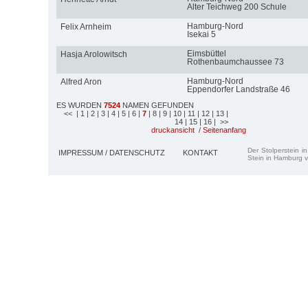
Alter Teichweg 200 Schule
Hamburg-Nord
Felix Arnheim
Isekai 5
Eimsbüttel
Hasja Arolowitsch
Rothenbaumchaussee 73
Hamburg-Nord
Alfred Aron
Eppendorfer Landstraße 46
ES WURDEN
7524
NAMEN GEFUNDEN
<<
| 1
| 2
| 3
| 4
| 5
| 6
|
7
| 8
| 9
| 10
| 11
| 12
| 13
|
14
| 15
| 16
| >>
druckansicht
/
Seitenanfang
Der Stolperstein i
IMPRESSUM / DATENSCHUTZ
KONTAKT
Stein in Hamburg v