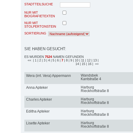
STADTTEILSUCHE
NUR MIT
BIOGRAFIETEXTEN
NUR MIT
STOLPERTONSTEIN
SORTIERUNG
SIE HABEN GESUCHT:
ES WURDEN
7524
NAMEN GEFUNDEN
<<
| 1
| 2
| 3
| 4
| 5
| 6
|
7
| 8
| 9
| 10
| 11
| 12
| 13
|
14
| 15
| 16
| >>
Wandsbek
Wera (irrt. Vera) Appermann
Kantstraße 4
Harburg
Anna Apteker
Rieckhoffstraße 8
Harburg
Charles Apteker
Rieckhoffstraße 8
Harburg
Editha Apteker
Rieckhoffstraße 8
Harburg
Lisette Apteker
Rieckhoffstraße 8