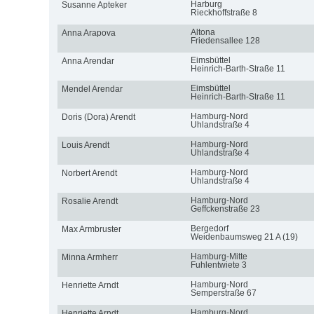
Harburg
Susanne Apteker
Rieckhoffstraße 8
Altona
Anna Arapova
Friedensallee 128
Eimsbüttel
Anna Arendar
Heinrich-Barth-Straße 11
Eimsbüttel
Mendel Arendar
Heinrich-Barth-Straße 11
Hamburg-Nord
Doris (Dora) Arendt
Uhlandstraße 4
Hamburg-Nord
Louis Arendt
Uhlandstraße 4
Hamburg-Nord
Norbert Arendt
Uhlandstraße 4
Hamburg-Nord
Rosalie Arendt
Geffckenstraße 23
Bergedorf
Max Armbruster
Weidenbaumsweg 21 A (19)
Hamburg-Mitte
Minna Armherr
Fuhlentwiete 3
Hamburg-Nord
Henriette Arndt
Semperstraße 67
Hamburg-Nord
Henriette Arndt