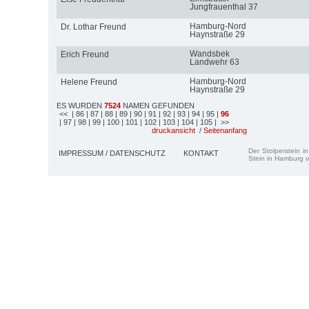
Jungfrauenthal 37
Hamburg-Nord
Dr. Lothar Freund
Haynstraße 29
Wandsbek
Erich Freund
Landwehr 63
Hamburg-Nord
Helene Freund
Haynstraße 29
ES WURDEN
7524
NAMEN GEFUNDEN
<<
| 86
| 87
| 88
| 89
| 90
| 91
| 92
| 93
| 94
| 95
|
96
| 97
| 98
| 99
| 100
| 101
| 102
| 103
| 104
| 105
| >>
druckansicht
/
Seitenanfang
Der Stolperstein i
IMPRESSUM / DATENSCHUTZ
KONTAKT
Stein in Hamburg v