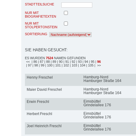
STADTTEILSUCHE
NUR MIT
BIOGRAFIETEXTEN
NUR MIT
STOLPERTONSTEIN
SORTIERUNG
SIE HABEN GESUCHT:
ES WURDEN
7524
NAMEN GEFUNDEN
<<
| 86
| 87
| 88
| 89
| 90
| 91
| 92
| 93
| 94
| 95
|
96
| 97
| 98
| 99
| 100
| 101
| 102
| 103
| 104
| 105
| >>
Hamburg-Nord
Henny Freschel
Hamburger Straße 164
Hamburg-Nord
Maier David Freschel
Hamburger Straße 164
Eimsbüttel
Erwin Freschl
Grindelallee 176
Eimsbüttel
Herbert Freschl
Grindelallee 176
Eimsbüttel
Joel Heinrich Freschl
Grindelallee 176