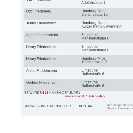
Adolphsplatz 1
Hamburg-Nord
Otto Friedeberg
Sierichstraße 15
Hamburg-Nord
Jenny Friedemann
Kurzer Kamp 6 Altenheim
Eimsbüttel
Agnes Friedenheim
Mansteinstraße 6
Eimsbüttel
Henry Friedenheim
Mansteinstraße 6
Hamburg-Mitte
Henry Friedenheim
Trostbrücke 2–6
Eimsbüttel
Alfred Friedensohn
Hallerstraße 6
Eimsbüttel
Gertrud Friedensohn
Hallerstraße 6
ES WURDEN
13
NAMEN GEFUNDEN
druckansicht
/
Seitenanfang
Der Stolperstein i
IMPRESSUM / DATENSCHUTZ
KONTAKT
Stein in Hamburg v