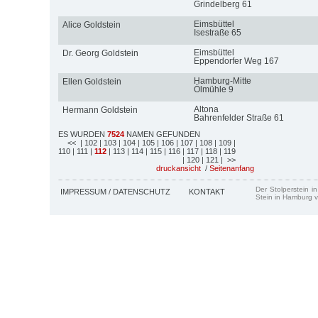
Grindelberg 61
Eimsbüttel
Alice Goldstein
Isestraße 65
Eimsbüttel
Dr. Georg Goldstein
Eppendorfer Weg 167
Hamburg-Mitte
Ellen Goldstein
Ölmühle 9
Altona
Hermann Goldstein
Bahrenfelder Straße 61
ES WURDEN
7524
NAMEN GEFUNDEN
<<
| 102
| 103
| 104
| 105
| 106
| 107
| 108
| 109
|
110
| 111
|
112
| 113
| 114
| 115
| 116
| 117
| 118
| 119
| 120
| 121
| >>
druckansicht
/
Seitenanfang
Der Stolperstein i
IMPRESSUM / DATENSCHUTZ
KONTAKT
Stein in Hamburg v