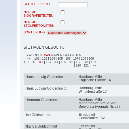
STADTTEILSUCHE
NUR MIT
BIOGRAFIETEXTEN
NUR MIT
STOLPERTONSTEIN
SORTIERUNG
SIE HABEN GESUCHT:
ES WURDEN
7524
NAMEN GEFUNDEN
<<
| 102
| 103
| 104
| 105
| 106
| 107
| 108
| 109
|
110
| 111
|
112
| 113
| 114
| 115
| 116
| 117
| 118
| 119
| 120
| 121
| >>
Hamburg-Mitte
Hans Ludwig Goldschmidt
Englische Planke 14
Hamburg-Mitte
Hans Ludwig Goldschmidt
Wincklerstraße 17
Hamburg-Mitte
Hermann Goldschmidt
Marienthaler Straße vor
Spielplatz (vormals Nr. 57)
Eimsbüttel
Ilse Goldschmidt
Grindelallee 162
Eimsbüttel
Itka Ida Goldschmidt