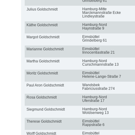
Grindelberg 61
Hamburg-Mitte
Julius Goldschmidt
Marckmannstraße Ecke
Lindleystraße
Hamburg-Nord
Käthe Goldschmidt
Haynstraße 9
Eimsbüttel
Margot Goldschmidt
Grindelberg 61
Eimsbüttel
Marianne Goldschmidt
Innocentiastraße 21
Hamburg-Nord
Martha Goldschmidt
Curschmannstraße 13
Eimsbüttel
Moritz Goldschmidt
Helene-Lange-Straße 7
Wandsbek
Paul Aron Goldschmidt
Fabriciusstraße 274
Hamburg-Nord
Rosa Goldschmidt
Uferstraße 17
Hamburg-Nord
Siegmund Goldschmidt
Woldsenweg 13
Eimsbüttel
Therese Goldschmidt
Rappstraße 6
Eimsbüttel
Wolff Goldschmidt