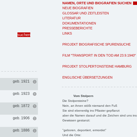
NAMEN, ORTE UND BIOGRAFIEN SUCHEN
NEUE BIOGRAFIEN
GLOSSAR UND ZEITLEISTEN
LITERATUR
DOKUMENTATIONEN
PRESSEBERICHTE
LINKS
PROJEKT BIOGRAFISCHE SPURENSUCHE
FILM "TRANSPORT IN DEN TOD AM 23.9.1940"
PROJEKT STOLPERTONSTEINE HAMBURG
ENGLISCHE ÜBERSETZUNGEN
geb. 1921
geb. 1923
Vom Stolpern
Die Stolpersteine?
geb. 1872
Nein, an ihnen stößt niemand den Fuß
Sie sind ebenerdig ins Pflaster gepflanzt
aber die Namen darauf und die Zeichen sind uns ins
geb. 1906
Gewissen gestanzt:
geb. 1886
"geboren, deportiert, ermordet"
Und die Orte: