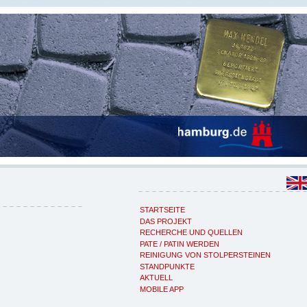
STARTSEITE
DAS PROJEKT
RECHERCHE UND QUELLEN
PATE / PATIN WERDEN
REINIGUNG VON STOLPERSTEINEN
STANDPUNKTE
AKTUELL
MOBILE APP