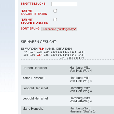
STADTTEILSUCHE
NUR MIT
BIOGRAFIETEXTEN
NUR MIT
STOLPERTONSTEIN
SORTIERUNG
SIE HABEN GESUCHT:
ES WURDEN
7524
NAMEN GEFUNDEN
<<
| 127
| 128
| 129
| 130
| 131
| 132
| 133
| 134
|
135
| 136
|
137
| 138
| 139
| 140
| 141
| 142
| 143
|
144
| 145
| 146
| >>
Hamburg-Mitte
Herbert Henschel
Von-Heß-Weg 4
Hamburg-Mitte
Käthe Henschel
Von-Heß-Weg 4
Hamburg-Mitte
Leopold Henschel
Von-Heß-Weg 4
Hamburg-Mitte
Leopold Henschel
Von-Heß-Weg 4
Hamburg-Nord
Marie Henschel
Husumer Straße 14