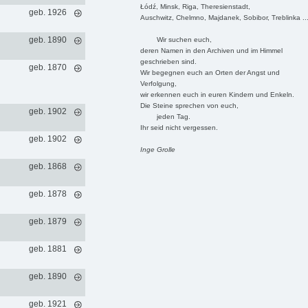
Łódź, Minsk, Riga, Theresienstadt,
geb. 1926
Auschwitz, Chelmno, Majdanek, Sobibor, Treblinka ..
geb. 1890
Wir suchen euch,
deren Namen in den Archiven und im Himmel
geschrieben sind.
geb. 1870
Wir begegnen euch an Orten der Angst und
Verfolgung,
wir erkennen euch in euren Kindern und Enkeln.
Die Steine sprechen von euch,
geb. 1902
jeden Tag.
Ihr seid nicht vergessen.
geb. 1902
Inge Grolle
geb. 1868
geb. 1878
geb. 1879
geb. 1881
geb. 1890
geb. 1921