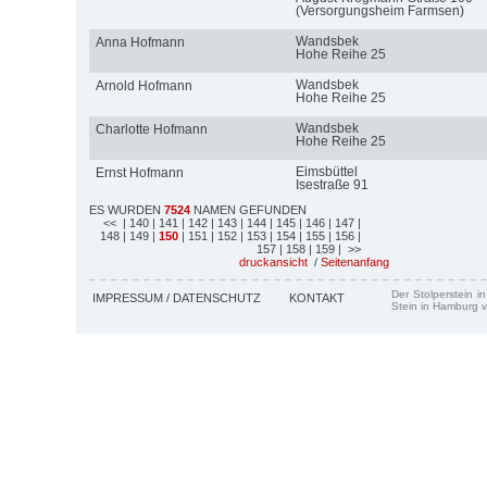
(Versorgungsheim Farmsen)
Wandsbek
Anna Hofmann
Hohe Reihe 25
Wandsbek
Arnold Hofmann
Hohe Reihe 25
Wandsbek
Charlotte Hofmann
Hohe Reihe 25
Eimsbüttel
Ernst Hofmann
Isestraße 91
ES WURDEN
7524
NAMEN GEFUNDEN
<<
| 140
| 141
| 142
| 143
| 144
| 145
| 146
| 147
|
148
| 149
|
150
| 151
| 152
| 153
| 154
| 155
| 156
|
157
| 158
| 159
| >>
druckansicht
/
Seitenanfang
Der Stolperstein i
IMPRESSUM / DATENSCHUTZ
KONTAKT
Stein in Hamburg v