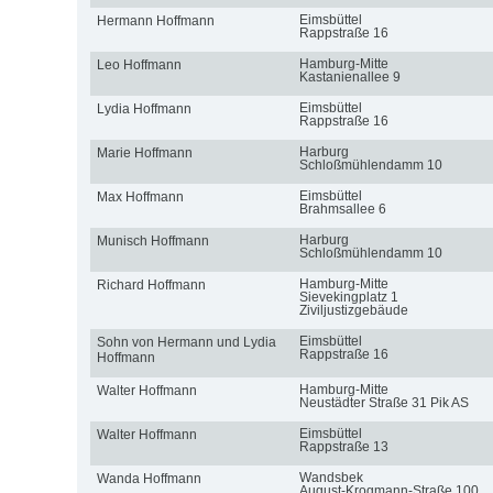
Eimsbüttel
Hermann Hoffmann
Rappstraße 16
Hamburg-Mitte
Leo Hoffmann
Kastanienallee 9
Eimsbüttel
Lydia Hoffmann
Rappstraße 16
Harburg
Marie Hoffmann
Schloßmühlendamm 10
Eimsbüttel
Max Hoffmann
Brahmsallee 6
Harburg
Munisch Hoffmann
Schloßmühlendamm 10
Hamburg-Mitte
Richard Hoffmann
Sievekingplatz 1
Ziviljustizgebäude
Eimsbüttel
Sohn von Hermann und Lydia
Rappstraße 16
Hoffmann
Hamburg-Mitte
Walter Hoffmann
Neustädter Straße 31 Pik AS
Eimsbüttel
Walter Hoffmann
Rappstraße 13
Wandsbek
Wanda Hoffmann
August-Krogmann-Straße 100