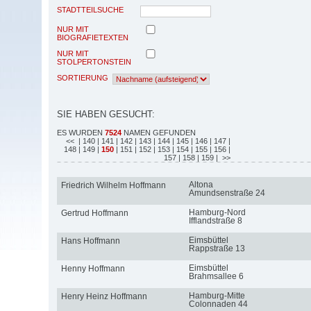
STADTTEILSUCHE
NUR MIT
BIOGRAFIETEXTEN
NUR MIT
STOLPERTONSTEIN
SORTIERUNG
SIE HABEN GESUCHT:
ES WURDEN
7524
NAMEN GEFUNDEN
<<
| 140
| 141
| 142
| 143
| 144
| 145
| 146
| 147
|
148
| 149
|
150
| 151
| 152
| 153
| 154
| 155
| 156
|
157
| 158
| 159
| >>
Altona
Friedrich Wilhelm Hoffmann
Amundsenstraße 24
Hamburg-Nord
Gertrud Hoffmann
Ifflandstraße 8
Eimsbüttel
Hans Hoffmann
Rappstraße 13
Eimsbüttel
Henny Hoffmann
Brahmsallee 6
Hamburg-Mitte
Henry Heinz Hoffmann
Colonnaden 44