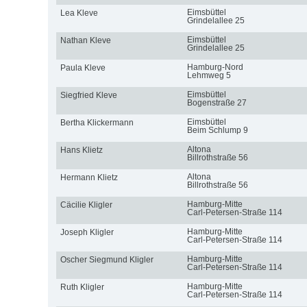
Eimsbüttel
Lea Kleve
Grindelallee 25
Eimsbüttel
Nathan Kleve
Grindelallee 25
Hamburg-Nord
Paula Kleve
Lehmweg 5
Eimsbüttel
Siegfried Kleve
Bogenstraße 27
Eimsbüttel
Bertha Klickermann
Beim Schlump 9
Altona
Hans Klietz
Billrothstraße 56
Altona
Hermann Klietz
Billrothstraße 56
Hamburg-Mitte
Cäcilie Kligler
Carl-Petersen-Straße 114
Hamburg-Mitte
Joseph Kligler
Carl-Petersen-Straße 114
Hamburg-Mitte
Oscher Siegmund Kligler
Carl-Petersen-Straße 114
Hamburg-Mitte
Ruth Kligler
Carl-Petersen-Straße 114