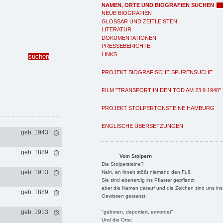
NAMEN, ORTE UND BIOGRAFIEN SUCHEN
NEUE BIOGRAFIEN
GLOSSAR UND ZEITLEISTEN
LITERATUR
DOKUMENTATIONEN
PRESSEBERICHTE
LINKS
PROJEKT BIOGRAFISCHE SPURENSUCHE
FILM "TRANSPORT IN DEN TOD AM 23.9.1940"
PROJEKT STOLPERTONSTEINE HAMBURG
ENGLISCHE ÜBERSETZUNGEN
geb. 1943
geb. 1889
Vom Stolpern
Die Stolpersteine?
geb. 1913
Nein, an ihnen stößt niemand den Fuß
Sie sind ebenerdig ins Pflaster gepflanzt
aber die Namen darauf und die Zeichen sind uns ins
geb. 1889
Gewissen gestanzt:
geb. 1913
"geboren, deportiert, ermordet"
Und die Orte: