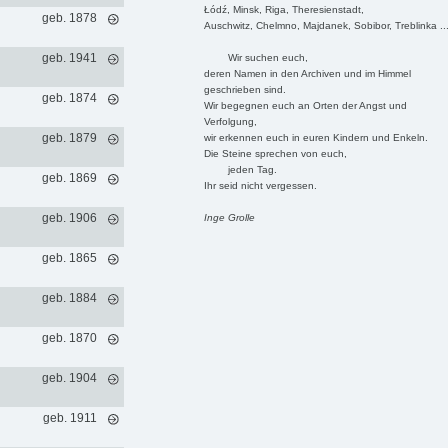
Łódź, Minsk, Riga, Theresienstadt,
geb. 1878
Auschwitz, Chelmno, Majdanek, Sobibor, Treblinka ..
geb. 1941
Wir suchen euch,
deren Namen in den Archiven und im Himmel
geschrieben sind.
geb. 1874
Wir begegnen euch an Orten der Angst und
Verfolgung,
geb. 1879
wir erkennen euch in euren Kindern und Enkeln.
Die Steine sprechen von euch,
jeden Tag.
geb. 1869
Ihr seid nicht vergessen.
geb. 1906
Inge Grolle
geb. 1865
geb. 1884
geb. 1870
geb. 1904
geb. 1911