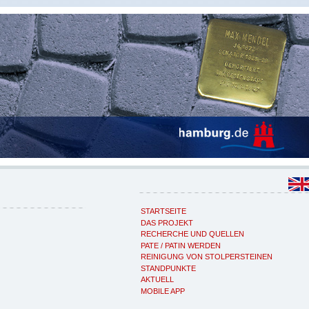
STARTSEITE
DAS PROJEKT
RECHERCHE UND QUELLEN
PATE / PATIN WERDEN
REINIGUNG VON STOLPERSTEINEN
STANDPUNKTE
AKTUELL
MOBILE APP