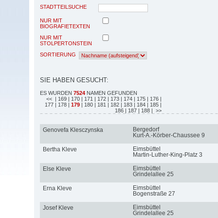
STADTTEILSUCHE
NUR MIT
BIOGRAFIETEXTEN
NUR MIT
STOLPERTONSTEIN
SORTIERUNG
SIE HABEN GESUCHT:
ES WURDEN
7524
NAMEN GEFUNDEN
<<
| 169
| 170
| 171
| 172
| 173
| 174
| 175
| 176
|
177
| 178
|
179
| 180
| 181
| 182
| 183
| 184
| 185
|
186
| 187
| 188
| >>
Bergedorf
Genovefa Klesczynska
Kurt-A.-Körber-Chaussee 9
Eimsbüttel
Bertha Kleve
Martin-Luther-King-Platz 3
Eimsbüttel
Else Kleve
Grindelallee 25
Eimsbüttel
Erna Kleve
Bogenstraße 27
Eimsbüttel
Josef Kleve
Grindelallee 25