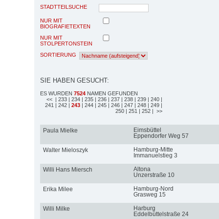
STADTTEILSUCHE
NUR MIT
BIOGRAFIETEXTEN
NUR MIT
STOLPERTONSTEIN
SORTIERUNG
SIE HABEN GESUCHT:
ES WURDEN
7524
NAMEN GEFUNDEN
<<
| 233
| 234
| 235
| 236
| 237
| 238
| 239
| 240
|
241
| 242
|
243
| 244
| 245
| 246
| 247
| 248
| 249
|
250
| 251
| 252
| >>
Eimsbüttel
Paula Mielke
Eppendorfer Weg 57
Hamburg-Mitte
Walter Mieloszyk
Immanuelstieg 3
Altona
Willi Hans Miersch
Unzerstraße 10
Hamburg-Nord
Erika Milee
Grasweg 15
Harburg
Willi Milke
Eddelbüttelstraße 24