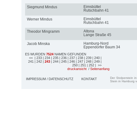
Eimsbüttel
Siegmund Mindus
Rutschbahn 41
Eimsbüttel
Werner Mindus
Rutschbahn 41
Altona
Theodor Mingramm
Lange Straße 45
Hamburg-Nord
Jacob Minska
Eppendorfer Baum 34
ES WURDEN
7524
NAMEN GEFUNDEN
<<
| 233
| 234
| 235
| 236
| 237
| 238
| 239
| 240
|
241
| 242
|
243
| 244
| 245
| 246
| 247
| 248
| 249
|
250
| 251
| 252
| >>
druckansicht
/
Seitenanfang
Der Stolperstein i
IMPRESSUM / DATENSCHUTZ
KONTAKT
Stein in Hamburg v