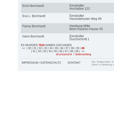
Eimsbüttel
Erich Borchardt
Hochallee 123
Eimsbüttel
Eva L. Borchardt
Harvestehuder Weg 99
Hamburg-Mitte
Fanny Borchardt
Beim Rauhen Hause 30
Eimsbüttel
Hans Borchardt
Durchschnitt 1
ES WURDEN
7524
NAMEN GEFUNDEN
<<
| 30
| 31
| 32
| 33
| 34
| 35
| 36
| 37
| 38
| 39
|
40
| 41
| 42
| 43
| 44
| 45
| 46
| 47
| 48
| 49
| >>
druckansicht
/
Seitenanfang
Der Stolperstein i
IMPRESSUM / DATENSCHUTZ
KONTAKT
Stein in Hamburg v