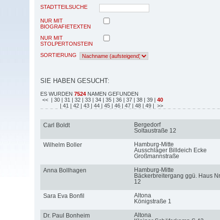
STADTTEILSUCHE
NUR MIT
BIOGRAFIETEXTEN
NUR MIT
STOLPERTONSTEIN
SORTIERUNG
SIE HABEN GESUCHT:
ES WURDEN
7524
NAMEN GEFUNDEN
<<
| 30
| 31
| 32
| 33
| 34
| 35
| 36
| 37
| 38
| 39
|
40
| 41
| 42
| 43
| 44
| 45
| 46
| 47
| 48
| 49
| >>
Bergedorf
Carl Boldt
Soltaustraße 12
Hamburg-Mitte
Wilhelm Boller
Ausschläger Billdeich Ecke
Großmannstraße
Hamburg-Mitte
Anna Bollhagen
Bäckerbreitergang ggü. Haus Nr
12
Altona
Sara Eva Bonfil
Königstraße 1
Altona
Dr. Paul Bonheim