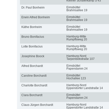
Kleiner Schäferkamp S 43
Eimsbüttel
Dr. Paul Bonheim
Brahmsallee 19
Eimsbüttel
Erwin Alfred Bonheim
Brahmsallee 19
Eimsbüttel
Käthe Bonheim
Brahmsallee 19
Hamburg-Mitte
Bruno Bonifacius
Rumpffsweg 20
Hamburg-Mitte
Lotte Bonifacius
Rumpffsweg 20
Hamburg-Nord
Josephine Boock
Tarpenbekstraße 107
Eimsbüttel
Alfred Borchardt
Papendamm 24
Eimsbüttel
Caroline Borchardt
Hochallee 123
Hamburg-Nord
Charlotte Borchardt
Eppendorfer Landstraße 14
Eimsbüttel
Clara Borchardt
Papendamm 24
Hamburg-Nord
Claus-Jürgen Borchardt
Eppendorfer Landstraße 14