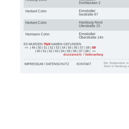
Dorfstücken 2
Eimsbüttel
Herbert Cohn
Isestraße 67
Hamburg-Nord
Herbert Cohn
Uferstraße 15
Eimsbüttel
Hermann Cohn
Oberstraße 14n
ES WURDEN
7524
NAMEN GEFUNDEN
<<
| 49
| 50
| 51
| 52
| 53
| 54
| 55
| 56
| 57
| 58
|
59
| 60
| 61
| 62
| 63
| 64
| 65
| 66
| 67
| 68
| >>
druckansicht
/
Seitenanfang
Der Stolperstein i
IMPRESSUM / DATENSCHUTZ
KONTAKT
Stein in Hamburg v