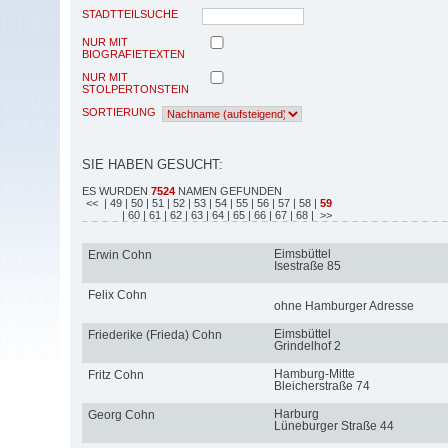
STADTTEILSUCHE
NUR MIT
BIOGRAFIETEXTEN
NUR MIT
STOLPERTONSTEIN
SORTIERUNG
SIE HABEN GESUCHT:
ES WURDEN
7524
NAMEN GEFUNDEN
<<
| 49
| 50
| 51
| 52
| 53
| 54
| 55
| 56
| 57
| 58
|
59
| 60
| 61
| 62
| 63
| 64
| 65
| 66
| 67
| 68
| >>
Eimsbüttel
Erwin Cohn
Isestraße 85
Felix Cohn
ohne Hamburger Adresse
Eimsbüttel
Friederike (Frieda) Cohn
Grindelhof 2
Hamburg-Mitte
Fritz Cohn
Bleicherstraße 74
Harburg
Georg Cohn
Lüneburger Straße 44