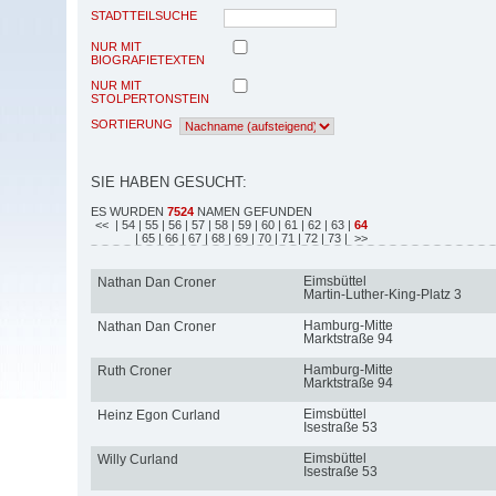
STADTTEILSUCHE
NUR MIT
BIOGRAFIETEXTEN
NUR MIT
STOLPERTONSTEIN
SORTIERUNG
SIE HABEN GESUCHT:
ES WURDEN
7524
NAMEN GEFUNDEN
<<
| 54
| 55
| 56
| 57
| 58
| 59
| 60
| 61
| 62
| 63
|
64
| 65
| 66
| 67
| 68
| 69
| 70
| 71
| 72
| 73
| >>
Eimsbüttel
Nathan Dan Croner
Martin-Luther-King-Platz 3
Hamburg-Mitte
Nathan Dan Croner
Marktstraße 94
Hamburg-Mitte
Ruth Croner
Marktstraße 94
Eimsbüttel
Heinz Egon Curland
Isestraße 53
Eimsbüttel
Willy Curland
Isestraße 53