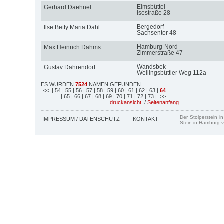
Eimsbüttel
Gerhard Daehnel
Isestraße 28
Bergedorf
Ilse Betty Maria Dahl
Sachsentor 48
Hamburg-Nord
Max Heinrich Dahms
Zimmerstraße 47
Wandsbek
Gustav Dahrendorf
Wellingsbüttler Weg 112a
ES WURDEN
7524
NAMEN GEFUNDEN
<<
| 54
| 55
| 56
| 57
| 58
| 59
| 60
| 61
| 62
| 63
|
64
| 65
| 66
| 67
| 68
| 69
| 70
| 71
| 72
| 73
| >>
druckansicht
/
Seitenanfang
Der Stolperstein i
IMPRESSUM / DATENSCHUTZ
KONTAKT
Stein in Hamburg v