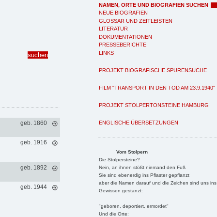
NAMEN, ORTE UND BIOGRAFIEN SUCHEN
NEUE BIOGRAFIEN
GLOSSAR UND ZEITLEISTEN
LITERATUR
DOKUMENTATIONEN
PRESSEBERICHTE
LINKS
PROJEKT BIOGRAFISCHE SPURENSUCHE
FILM "TRANSPORT IN DEN TOD AM 23.9.1940"
PROJEKT STOLPERTONSTEINE HAMBURG
ENGLISCHE ÜBERSETZUNGEN
geb. 1860
geb. 1916
Vom Stolpern
Die Stolpersteine?
geb. 1892
Nein, an ihnen stößt niemand den Fuß
Sie sind ebenerdig ins Pflaster gepflanzt
aber die Namen darauf und die Zeichen sind uns ins
geb. 1944
Gewissen gestanzt:
"geboren, deportiert, ermordet"
Und die Orte: