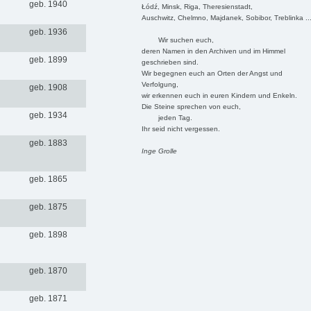
geb. 1940
Łódź, Minsk, Riga, Theresienstadt,
Auschwitz, Chelmno, Majdanek, Sobibor, Treblinka ..
geb. 1936
Wir suchen euch,
deren Namen in den Archiven und im Himmel
geb. 1899
geschrieben sind.
Wir begegnen euch an Orten der Angst und
Verfolgung,
geb. 1908
wir erkennen euch in euren Kindern und Enkeln.
Die Steine sprechen von euch,
geb. 1934
jeden Tag.
Ihr seid nicht vergessen.
geb. 1883
Inge Grolle
geb. 1865
geb. 1875
geb. 1898
geb. 1870
geb. 1871