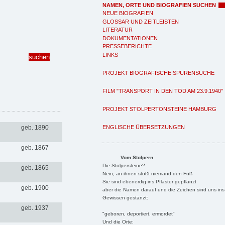
NAMEN, ORTE UND BIOGRAFIEN SUCHEN
NEUE BIOGRAFIEN
GLOSSAR UND ZEITLEISTEN
LITERATUR
DOKUMENTATIONEN
PRESSEBERICHTE
LINKS
PROJEKT BIOGRAFISCHE SPURENSUCHE
FILM "TRANSPORT IN DEN TOD AM 23.9.1940"
PROJEKT STOLPERTONSTEINE HAMBURG
ENGLISCHE ÜBERSETZUNGEN
geb. 1890
geb. 1867
Vom Stolpern
Die Stolpersteine?
geb. 1865
Nein, an ihnen stößt niemand den Fuß
Sie sind ebenerdig ins Pflaster gepflanzt
geb. 1900
aber die Namen darauf und die Zeichen sind uns ins
Gewissen gestanzt:
geb. 1937
"geboren, deportiert, ermordet"
Und die Orte: