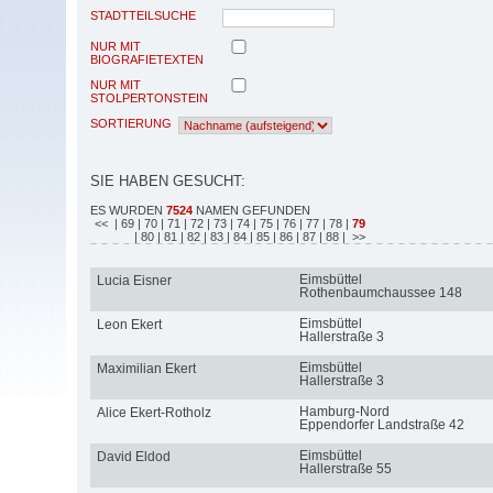
STADTTEILSUCHE
NUR MIT
BIOGRAFIETEXTEN
NUR MIT
STOLPERTONSTEIN
SORTIERUNG
SIE HABEN GESUCHT:
ES WURDEN
7524
NAMEN GEFUNDEN
<<
| 69
| 70
| 71
| 72
| 73
| 74
| 75
| 76
| 77
| 78
|
79
| 80
| 81
| 82
| 83
| 84
| 85
| 86
| 87
| 88
| >>
Eimsbüttel
Lucia Eisner
Rothenbaumchaussee 148
Eimsbüttel
Leon Ekert
Hallerstraße 3
Eimsbüttel
Maximilian Ekert
Hallerstraße 3
Hamburg-Nord
Alice Ekert-Rotholz
Eppendorfer Landstraße 42
Eimsbüttel
David Eldod
Hallerstraße 55