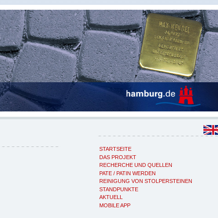
STARTSEITE
DAS PROJEKT
RECHERCHE UND QUELLEN
PATE / PATIN WERDEN
REINIGUNG VON STOLPERSTEINEN
STANDPUNKTE
AKTUELL
MOBILE APP