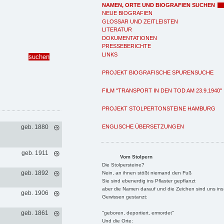
NAMEN, ORTE UND BIOGRAFIEN SUCHEN
NEUE BIOGRAFIEN
GLOSSAR UND ZEITLEISTEN
LITERATUR
DOKUMENTATIONEN
PRESSEBERICHTE
LINKS
PROJEKT BIOGRAFISCHE SPURENSUCHE
FILM "TRANSPORT IN DEN TOD AM 23.9.1940"
PROJEKT STOLPERTONSTEINE HAMBURG
ENGLISCHE ÜBERSETZUNGEN
geb. 1880
geb. 1911
Vom Stolpern
Die Stolpersteine?
geb. 1892
Nein, an ihnen stößt niemand den Fuß
Sie sind ebenerdig ins Pflaster gepflanzt
aber die Namen darauf und die Zeichen sind uns ins
geb. 1906
Gewissen gestanzt:
geb. 1861
"geboren, deportiert, ermordet"
Und die Orte: