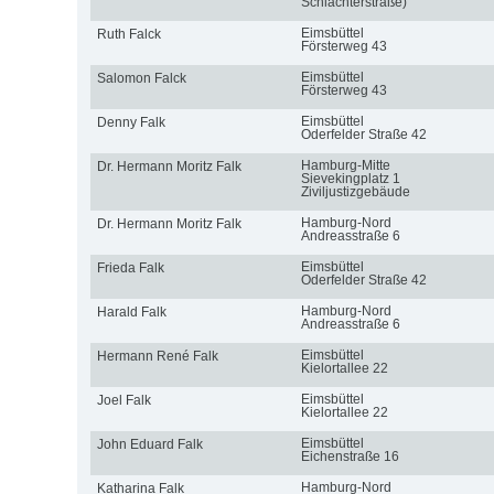
Schlachterstraße)
Eimsbüttel
Ruth Falck
Försterweg 43
Eimsbüttel
Salomon Falck
Försterweg 43
Eimsbüttel
Denny Falk
Oderfelder Straße 42
Hamburg-Mitte
Dr. Hermann Moritz Falk
Sievekingplatz 1
Ziviljustizgebäude
Hamburg-Nord
Dr. Hermann Moritz Falk
Andreasstraße 6
Eimsbüttel
Frieda Falk
Oderfelder Straße 42
Hamburg-Nord
Harald Falk
Andreasstraße 6
Eimsbüttel
Hermann René Falk
Kielortallee 22
Eimsbüttel
Joel Falk
Kielortallee 22
Eimsbüttel
John Eduard Falk
Eichenstraße 16
Hamburg-Nord
Katharina Falk