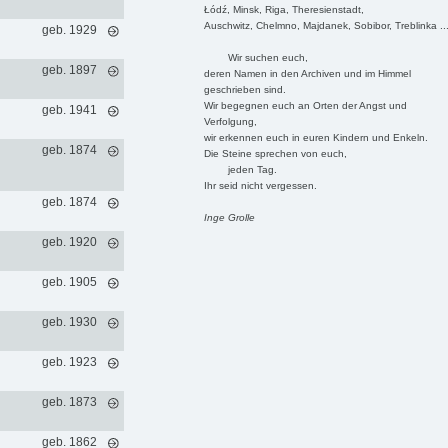
Łódź, Minsk, Riga, Theresienstadt,
Auschwitz, Chelmno, Majdanek, Sobibor, Treblinka ..
geb. 1929
Wir suchen euch,
geb. 1897
deren Namen in den Archiven und im Himmel
geschrieben sind.
Wir begegnen euch an Orten der Angst und
geb. 1941
Verfolgung,
wir erkennen euch in euren Kindern und Enkeln.
geb. 1874
Die Steine sprechen von euch,
jeden Tag.
Ihr seid nicht vergessen.
geb. 1874
Inge Grolle
geb. 1920
geb. 1905
geb. 1930
geb. 1923
geb. 1873
geb. 1862