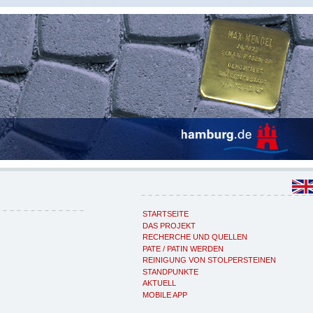
STARTSEITE
DAS PROJEKT
RECHERCHE UND QUELLEN
PATE / PATIN WERDEN
REINIGUNG VON STOLPERSTEINEN
STANDPUNKTE
AKTUELL
MOBILE APP