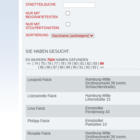
STADTTEILSUCHE
NUR MIT
BIOGRAFIETEXTEN
NUR MIT
STOLPERTONSTEIN
SORTIERUNG
SIE HABEN GESUCHT:
ES WURDEN
7524
NAMEN GEFUNDEN
<<
| 74
| 75
| 76
| 77
| 78
| 79
| 80
| 81
| 82
| 83
|
84
| 85
| 86
| 87
| 88
| 89
| 90
| 91
| 92
| 93
| >>
Hamburg-Mitte
Leopold Falck
Großneumarkt 38 (vorm.
Schlachterstraße)
Hamburg-Mitte
Li(e)selotte Falck
Lilienstraße 15
Eimsbüttel
Lina Falck
Försterweg 43
Eimsbüttel
Philipp Falck
Parkallee 10
Hamburg-Mitte
Rosalie Falck
Großneumarkt 38 (vorm.