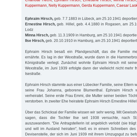
Charlotte Hecht
,
Ephraim Hirsch
,
Ernestine Hirsch
,
Minna Hirsch
Kuppermann
,
Nelly Kuppermann
,
Gerda Kuppermann
,
Caesar Lask
Ephraim Hirsch,
geb. 7.7.1883 in Lübeck, am 25.10.1941 deportie
Ernestine Hirsch,
geb. Hillel, geb. 4.4.1880 in Rogasen, am 25.1
Lodz
Minna Hirsch,
geb. 11.3.1909 in Hamburg, am 25.10.1941 deportie
Ilse Hirsch,
geb. 20.10.1910 in Hamburg, am 25.10.1941 deportier
Ephraim Hirsch besaß ein Pfandgeschäft, das die Familie meh
ernährte. Es lag in der Wexstraße, wurde dann in die Hammerbroo
Königstraße verlegt. Zunächst wohnte Ephraim Hirsch mit seine
Wexstraße, im Juni 1939 erfolgte dann der vielleicht nicht mehr f
Isestraße.
Ephraim Hirsch stammte aus einer Lübecker Familie, seine Eltern 
seine Frau Johanna, geborene Blumenthal. Ephraim Hirsch 
verheiratet. Seine erste Frau Emmi, die Mutter seiner beiden Töch
verstorben. In zweiter Ehe heiratete Ephraim Hirsch Ernestine Hill
Über das Schicksal der Familie wissen wir sehr wenig. Mit Gewisshe
sagen, dass die Tochter Ilse seit 1938 versuchte, nach S
auszuwandern. "Die Antragstellerin ist angeblich verlobt (sie träg
und will im Ausland heiraten", hieß es in einem Schreiben des
Devisenstelle, der sich im Juni 1939 mit ihrem Umzugsgut zu befa