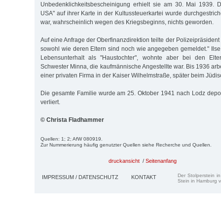
Unbedenklichkeitsbescheinigung erhielt sie am 30. Mai 1939. D
USA" auf ihrer Karte in der Kultussteuerkartei wurde durchgestric
war, wahrscheinlich wegen des Kriegsbeginns, nichts geworden.
Auf eine Anfrage der Oberfinanzdirektion teilte der Polizeipräsident 
sowohl wie deren Eltern sind noch wie angegeben gemeldet." Ilse 
Lebensunterhalt als "Haustochter", wohnte aber bei den Elte
Schwester Minna, die kaufmännische Angestellte war. Bis 1936 arb
einer privaten Firma in der Kaiser Wilhelmstraße, später beim Jüdisc
Die gesamte Familie wurde am 25. Oktober 1941 nach Lodz deporti
verliert.
© Christa Fladhammer
Quellen: 1; 2; AfW 080919.
Zur Nummerierung häufig genutzter Quellen siehe Recherche und Quellen.
druckansicht
/
Seitenanfang
Der Stolperstein i
IMPRESSUM / DATENSCHUTZ
KONTAKT
Stein in Hamburg v