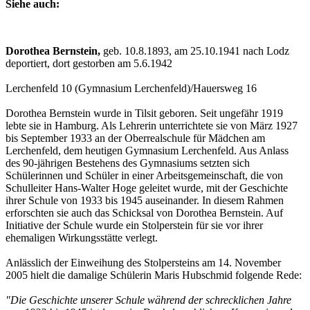
Siehe auch:
Dorothea Bernstein,
geb. 10.8.1893, am 25.10.1941 nach Lodz
deportiert, dort gestorben am 5.6.1942
Lerchenfeld 10 (Gymnasium Lerchenfeld)/Hauersweg 16
Dorothea Bernstein wurde in Tilsit geboren. Seit ungefähr 1919
lebte sie in Hamburg. Als Lehrerin unterrichtete sie von März 1927
bis September 1933 an der Oberrealschule für Mäd­chen am
Lerchenfeld, dem heutigen Gymnasium Lerchenfeld. Aus Anlass
des 90-jährigen Bestehens des Gymnasiums setzten sich
Schülerinnen und Schüler in einer Arbeits­ge­mein­­schaft, die von
Schulleiter Hans-Walter Hoge geleitet wurde, mit der Geschichte
ihrer Schule von 1933 bis 1945 auseinander. In diesem Rahmen
erforschten sie auch das Schicksal von Do­ro­thea Bernstein. Auf
Initiative der Schule wurde ein Stolperstein für sie vor ihrer
ehemaligen Wirkungsstätte verlegt.
Anlässlich der Einweihung des Stolpersteins am 14. November
2005 hielt die damalige Schü­­lerin Maris Hubschmid folgende Rede:
"Die Geschichte unserer Schule während der schrecklichen Jahre