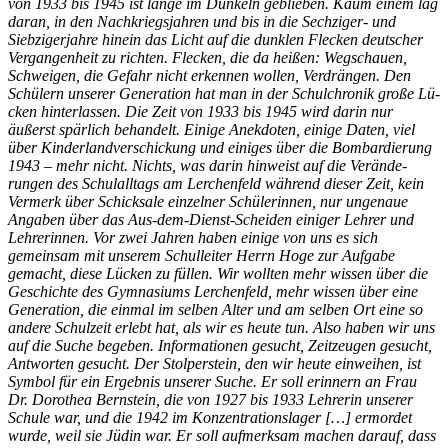
von 1933 bis 1945 ist lange im Dunkeln geblieben. Kaum einem lag
daran, in den Nachkriegsjahren und bis in die Sech­ziger- und
Siebzigerjahre hinein das Licht auf die dunklen Flecken deutscher
Ver­gan­genheit zu richten. Flecken, die da heißen: Wegschauen,
Schweigen, die Gefahr nicht er­kennen wollen, Verdrängen. Den
Schülern unserer Generation hat man in der Schul­chronik große Lü­
cken hin­terlassen. Die Zeit von 1933 bis 1945 wird darin nur
äußerst spärlich behandelt. Einige Anek­doten, einige Daten, viel
über Kinderlandverschickung und einiges über die Bom­bar­die­rung
1943 – mehr nicht. Nichts, was darin hinweist auf die Ver­än­de­
rungen des Schul­alltags am Lerchenfeld während dieser Zeit, kein
Vermerk über Schicksale einzelner Schüle­rin­nen, nur ungenaue
Angaben über das Aus-dem-Dienst-Scheiden einiger Lehrer und
Lehrerinnen. Vor zwei Jahren haben einige von uns es sich
gemeinsam mit unserem Schulleiter Herrn Hoge zur Auf­gabe
gemacht, diese Lücken zu füllen. Wir wollten mehr wissen über die
Ge­schichte des Gymnasiums Ler­chen­­feld, mehr wissen über eine
Ge­ne­­ration, die einmal im selben Alter und am selben Ort eine so
andere Schul­zeit erlebt hat, als wir es heute tun. Also haben wir uns
auf die Suche begeben. Infor­mationen ge­sucht, Zeit­zeugen gesucht,
Ant­wor­ten ge­sucht. Der Stolperstein, den wir heute einweihen, ist
Symbol für ein Ergebnis unserer Suche. Er soll er­innern an Frau
Dr. Dorothea Bernstein, die von 1927 bis 1933 Lehrerin unserer
Schule war, und die 1942 im Kon­zentrationslager […] ermordet
wurde, weil sie Jüdin war. Er soll aufmerksam machen darauf, dass