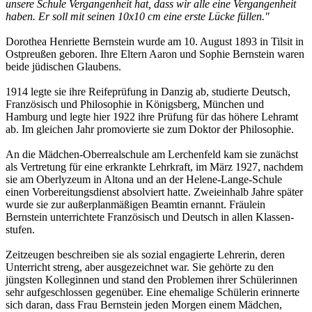
unsere Schule Vergangenheit hat, dass wir alle eine Ver­gan­genheit
haben. Er soll mit seinen 10x10 cm eine erste Lücke füllen."
Dorothea Henriette Bernstein wurde am 10. August 1893 in Tilsit in
Ostpreußen geboren. Ihre Eltern Aaron und Sophie Bernstein waren
beide jüdischen Glaubens.
1914 legte sie ihre Reifeprüfung in Danzig ab, studierte Deutsch,
Französisch und Philo­so­phie in Königsberg, München und
Hamburg und legte hier 1922 ihre Prüfung für das höhere Lehramt
ab. Im gleichen Jahr promovierte sie zum Doktor der Philosophie.
An die Mädchen-Oberrealschule am Lerchenfeld kam sie zunächst
als Vertretung für eine er­krankte Lehrkraft, im März 1927, nachdem
sie am Oberlyzeum in Altona und an der Helene-Lange-Schule
einen Vorbereitungsdienst ab­sol­­viert hatte. Zweieinhalb Jahre später
wur­de sie zur außerplanmäßigen Beamtin ernannt. Fräulein
Bernstein unterrichtete Fran­zö­sisch und Deutsch in allen Klassen­
stufen.
Zeitzeugen beschreiben sie als sozial engagierte Lehrerin, deren
Unterricht streng, aber ausgezeichnet war. Sie gehörte zu den
jüngsten Kolleginnen und stand den Problemen ihrer Schülerinnen
sehr aufgeschlossen ge­gen­über. Eine ehemalige Schülerin erinnerte
sich daran, dass Frau Bernstein jeden Mor­gen einem Mädchen,