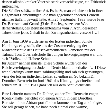
dessen alkoholkranker Vater sie stark ver­nachlässigte, ein Frühstück
mitbrachte.
Die Schüler schätzten ihre Art. Es heißt, man erlaubte sich in ihrer
Gegenwart Bemerkun­gen, die man gegenüber anderen Lehrern
nicht zu äußern gewagt hätte. Am 25. September 1933 wurde Frau
Dr. Bernstein auf Grund §3 des Reichsgesetzes zur Wie­
derherstellung des Berufs­beam­ten­tums vom 7. April desselben
Jahres ohne jedes Gehalt in den Zwangsruhestand versetzt […]
Am 1. Juni 1939 wurde sie an der letzten jüdischen Schule
Hamburgs eingestellt, die aus der Zu­sammenlegung der
Mädchenschule der Deutsch-Israelitischen Gemeinde mit der
Talmud Tora Oberrealschule für Jungen hervorgegangen war und
sich "Volks- und Höhere Schule
für Juden" nennen musste. Diese Schule wurde von der
Reichsvereinigung der Juden in Deutsch­land unterhalten […] Die­se
war allerdings kaum noch zahlungsfähig und sah sich gezwungen,
viele der letzten jüdi­schen Lehrer zu entlassen. So bekam Dr.
Dorothea Bern­stein im Juni 1941 das Kündi­gungs­schreiben und
schied am 16. Juli 1941 gänzlich aus dem Schuldienst aus.
Eine Lehrerin namens Dr. Duhne, zu der Frau Bernstein engen
Kontakt hatte, berichtet von einem Anruf, in dem Dorothea
Bernstein ihren Abtransport für den kommenden Tag ankündigte.
Sie soll gesagt haben, sie habe noch einmal eine warme,