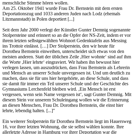
menschliche Stimme hören wollen.
Am 25. Oktober 1941 wurde Frau Dr. Bernstein mit dem ersten
Deportationszug und 1033 anderen Juden nach Lodz (ehemals
Litzmannstadt) in Polen deportiert [...]
Seit dem Jahr 2000 verlegt der Künstler Gunter Demnig sogenannte
Stolpersteine und er­innert so an die Opfer der NS-Zeit, indem er vor
ihrem letzten selbstgewählten Wohnort Gedenktafeln aus Messing
ins Trottoir einlässt. […] Der Stolperstein, den wir heute für
Dorothea Bernstein einweihen, unterscheidet sich etwas von den
meisten anderen. Statt der üblichen Zeile ,Hier wohnte‘ sind auf ihm
die Worte ,Hier lehrte‘ eingraviert. Wir haben ihn bewusst hier
verlegen lassen, um auszudrücken, dass Frau Bernstein als Lehrerin
und Mensch an unserer Schule unvergessen ist. Und um deutlich zu
machen, dass sie für uns hier hergehörte, an diese Schule, und dass
sie damit für immer ein Teil unserer Schule und der Ge­schich­te des
Gymnasiums Ler­chen­feld bleiben wird. ,Ein Mensch ist erst
vergessen, wenn sein Name vergessen ist‘, sagt Gunter Demnig. Mit
diesem Stein vor unserem Schul­eingang wollen wir die Erin­ne­rung
an diesen Menschen, Frau Dr. Dorothea Bern­stein, die einst hier
lehr­te, lebendig halten. [...]"
Ein weiterer Stolperstein für Dorothea Bern­stein liegt im Hauersweg
16, vor ihrer letzten Woh­nung, die sie selbst wählen konnte. Ihre
allerletzte Adresse in Hamburg vor ihrer De­por­­tation war die