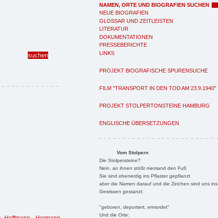
NAMEN, ORTE UND BIOGRAFIEN SUCHEN
NEUE BIOGRAFIEN
GLOSSAR UND ZEITLEISTEN
LITERATUR
DOKUMENTATIONEN
PRESSEBERICHTE
LINKS
PROJEKT BIOGRAFISCHE SPURENSUCHE
FILM "TRANSPORT IN DEN TOD AM 23.9.1940"
PROJEKT STOLPERTONSTEINE HAMBURG
ENGLISCHE ÜBERSETZUNGEN
Vom Stolpern
Die Stolpersteine?
Nein, an ihnen stößt niemand den Fuß
Sie sind ebenerdig ins Pflaster gepflanzt
aber die Namen darauf und die Zeichen sind uns ins
Gewissen gestanzt:
"geboren, deportiert, ermordet"
Und die Orte: