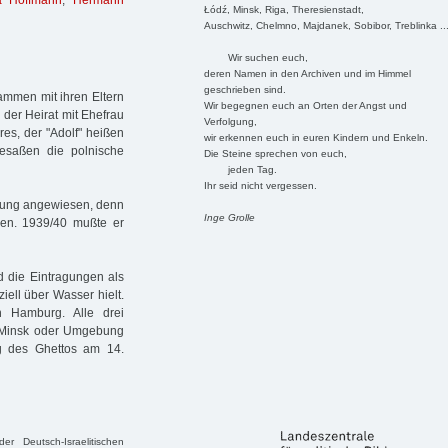
a Hoffmann
,
Hermann
Łódź, Minsk, Riga, Theresienstadt,
Auschwitz, Chelmno, Majdanek, Sobibor, Treblinka ..
Wir suchen euch,
deren Namen in den Archiven und im Himmel
geschrieben sind.
sammen mit ihren Eltern
Wir begegnen euch an Orten der Angst und
i der Heirat mit Ehefrau
Verfolgung,
es, der "Adolf" heißen
wir erkennen euch in euren Kindern und Enkeln.
besaßen die polnische
Die Steine sprechen von euch,
jeden Tag.
Ihr seid nicht vergessen.
ützung angewiesen, denn
Inge Grolle
oren. 1939/40 mußte er
d die Eintragungen als
iell über Wasser hielt.
n Hamburg. Alle drei
n Minsk oder Umgebung
g des Ghettos am 14.
r Deutsch-Israelitischen