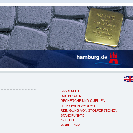
STARTSEITE
DAS PROJEKT
RECHERCHE UND QUELLEN
PATE / PATIN WERDEN
REINIGUNG VON STOLPERSTEINEN
STANDPUNKTE
AKTUELL
MOBILE APP