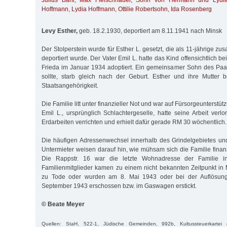
Julius Bähr
,
Max Fleischhauer
,
Sohn von Hermann und Lydi
Hoffmann
,
Lydia Hoffmann
,
Ottilie Robertsohn
,
Ida Rosenberg
Levy Esther,
geb. 18.2.1930, deportiert am 8.11.1941 nach Minsk
Der Stolperstein wurde für Esther L. gesetzt, die als 11-jährige zu
deportiert wurde. Der Vater Emil L. hatte das Kind offensichtlich be
Frieda im Januar 1934 adoptiert. Ein gemeinsamer Sohn des Paar
sollte, starb gleich nach der Geburt. Esther und ihre Mutter 
Staatsangehörigkeit.
Die Familie litt unter finanzieller Not und war auf Fürsorgeunterst
Emil L., ursprünglich Schlachtergeselle, hatte seine Arbeit verl
Erdarbeiten verrichten und erhielt dafür gerade RM 30 wöchentlich.
Die häufigen Adressenwechsel innerhalb des Grindelgebietes un
Untermieter weisen darauf hin, wie mühsam sich die Familie finanz
Die Rappstr. 16 war die letzte Wohnadresse der Familie i
Familienmitglieder kamen zu einem nicht bekannten Zeitpunkt i
zu Tode oder wurden am 8. Mai 1943 oder bei der Auflösun
September 1943 erschossen bzw. im Gaswagen erstickt.
© Beate Meyer
Quellen: StaH, 522-1, Jüdische Gemeinden, 992b, Kultussteuerkartei de