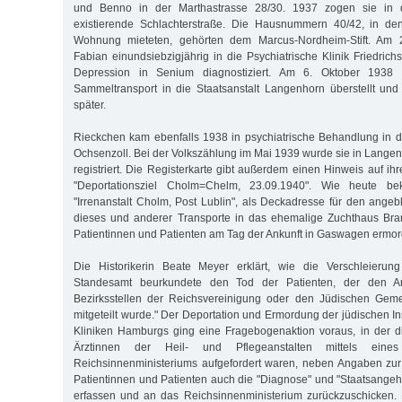
und Benno in der Marthastrasse 28/30. 1937 zogen sie in 
existierende Schlachterstraße. Die Hausnummern 40/42, in d
Wohnung mieteten, gehörten dem Marcus-Nordheim-Stift. Am
Fabian einundsiebzigjährig in die Psychiatrische Klinik Friedric
Depression in Senium diagnostiziert. Am 6. Oktober 1938
Sammeltransport in die Staatsanstalt Langenhorn überstellt und 
später.
Rieckchen kam ebenfalls 1938 in psychiatrische Behandlung in di
Ochsenzoll. Bei der Volkszählung im Mai 1939 wurde sie in Langen
registriert. Die Registerkarte gibt außerdem einen Hinweis auf ihre
"Deportationsziel Cholm=Chelm, 23.09.1940". Wie heute bek
"Irrenanstalt Cholm, Post Lublin", als Deckadresse für den ange
dieses und anderer Transporte in das ehemalige Zuchthaus Bra
Patientinnen und Patienten am Tag der Ankunft in Gaswagen ermor
Die Historikerin Beate Meyer erklärt, wie die Verschleierung 
Standesamt beurkundete den Tod der Patienten, der den A
Bezirksstellen der Reichsvereinigung oder den Jüdischen Gemei
mitgeteilt wurde." Der Deportation und Ermordung der jüdischen I
Kliniken Hamburgs ging eine Fragebogenaktion voraus, in der d
Ärztinnen der Heil- und Pflegeanstalten mittels eine
Reichsinnenministeriums aufgefordert waren, neben Angaben zur
Patientinnen und Patienten auch die "Diagnose" und "Staatsangeh
erfassen und an das Reichsinnenministerium zurückzuschicken.