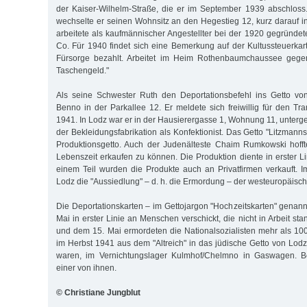
der Kaiser-Wilhelm-Straße, die er im September 1939 abschloss
wechselte er seinen Wohnsitz an den Hegestieg 12, kurz darauf in
arbeitete als kaufmännischer Angestellter bei der 1920 gegründe
Co. Für 1940 findet sich eine Bemerkung auf der Kultussteuerkart
Fürsorge bezahlt. Arbeitet im Heim Rothenbaumchaussee gegen
Taschengeld."
Als seine Schwester Ruth den Deportationsbefehl ins Getto von
Benno in der Parkallee 12. Er meldete sich freiwillig für den Tr
1941. In Lodz war er in der Hausierergasse 1, Wohnung 11, unterge
der Bekleidungsfabrikation als Konfektionist. Das Getto "Litzmanns
Produktionsgetto. Auch der Judenälteste Chaim Rumkowski hoffte
Lebenszeit erkaufen zu können. Die Produktion diente in erster L
einem Teil wurden die Produkte auch an Privatfirmen verkauft.
Lodz die "Aussiedlung" – d. h. die Ermordung – der westeuropäisc
Die Deportationskarten – im Gettojargon "Hochzeitskarten" genann
Mai in erster Linie an Menschen verschickt, die nicht in Arbeit s
und dem 15. Mai ermordeten die Nationalsozialisten mehr als 1
im Herbst 1941 aus dem "Altreich" in das jüdische Getto von Lodz
waren, im Vernichtungslager Kulmhof/Chelmno in Gaswagen.
einer von ihnen.
© Christiane Jungblut