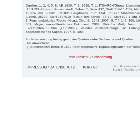
Quellen: 1; 2; 4; 5; 8; AB 1936, T. 1, 1938, T. 1; ITS/ARCH/Ghetto Litzmanns
ITS/ARCH/Ghetto Litzmannstadt, Ordner 7, Seite 492; StaH 314-15 OFP, Abl.
11 AfW, Abl. 2008/1, 291095 Hauptmann, Kurt; StaH 352-8/7 Staatskranke
2/1995, 25298; StaH 362-6/10 Talmud-Tora-Schule, TT 19; StaH 522-1 Jüd
1; Feuchert/Leibfried/Riecke (Hrsg.), Chronik, 1942, 2007, S. 7 f, 142, 360; L
309; Meyer, unveröffentlichtes Dokument, 2008; Rüter/de Mildt, Justiz, htt
Excerpts/697002.htm (17.2.2009); Wunder, Anstaltsfürsorge, in: Ebbing
abgeschlossenes Kapitel, 1997, S. 400.
Zur Nummerierung häufig genutzter Quellen siehe Recherche und Quellen.
Hier abweichend:
(2) Bundesarchiv Berlin, R 1509 Reichssippenamt, Ergänzungskarten der Volk
druckansicht
/
Seitenanfang
Der Stolperstein i
IMPRESSUM / DATENSCHUTZ
KONTAKT
Stein in Hamburg v