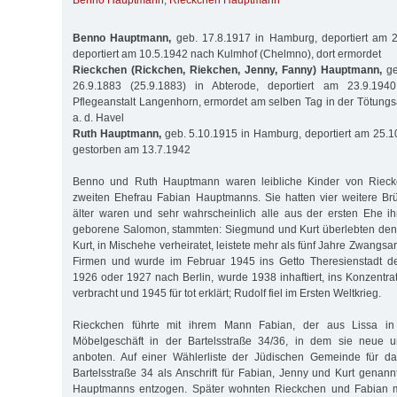
Benno Hauptmann
,
Rieckchen Hauptmann
Benno Hauptmann,
geb. 17.8.1917 in Hamburg, deportiert am 
deportiert am 10.5.1942 nach Kulmhof (Chelmno), dort ermordet
Rieckchen (Rickchen, Riekchen, Jenny, Fanny) Hauptmann,
ge
26.9.1883 (25.9.1883) in Abterode, deportiert am 23.9.19
Pflegeanstalt Langenhorn, ermordet am selben Tag in der Tötungs
a. d. Havel
Ruth Hauptmann,
geb. 5.10.1915 in Hamburg, deportiert am 25.1
gestorben am 13.7.1942
Benno und Ruth Hauptmann waren leibliche Kinder von Riec
zweiten Ehefrau Fabian Hauptmanns. Sie hatten vier weitere Brü
älter waren und sehr wahrscheinlich alle aus der ersten Ehe ih
geborene Salomon, stammten: Siegmund und Kurt überlebten den 
Kurt, in Mischehe verheiratet, leistete mehr als fünf Jahre Zwangsa
Firmen und wurde im Februar 1945 ins Getto Theresienstadt dep
1926 oder 1927 nach Berlin, wurde 1938 inhaftiert, ins Konzentr
verbracht und 1945 für tot erklärt; Rudolf fiel im Ersten Weltkrieg.
Rieckchen führte mit ihrem Mann Fabian, der aus Lissa in
Möbelgeschäft in der Bartelsstraße 34/36, in dem sie neue 
anboten. Auf einer Wählerliste der Jüdischen Gemeinde für d
Bartelsstraße 34 als Anschrift für Fabian, Jenny und Kurt genan
Hauptmanns entzogen. Später wohnten Rieckchen und Fabian mi