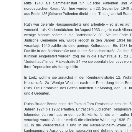
Mitte 1940 als Sammelanstalt für jüdische Patienten und 
norddeutschen Raum. Von hier wurden am 23. September 1940 a
aus Berlin 136 jüdische Patienten direkt in die Tötungsanstalt Bran
Ruth war gelernte Hausangestellte und arbeitete – so ist es auf 
vermerkt – als Kindermädchen. Im August 1933 zog sie nach Altona
wenige Monate später in die Bartelsstraße 30. Sie trat Ende
Jüdische Gemeinde ein, wurde jedoch in den Jahren 1934 bis 
veranlagt. 1940 zahlte sie eine geringe Kultussteuer. Bis 1938 l
Familie in der Marthastraße und in der Schlachterstraße. Als ihre E
Kliniken eingeliefert wurden, zog sie in die Haynstraße 15 zu 
"Judenhaus" in der Frickestraße 24, wo sie ebenfalls bei Levy wohnt
ihrer Deportation als Hausgehilfin.
In Lodz wohnte sie zunächst in der Rembrandtstraße 12, Wohn
Kreuzstraße 2a. Wenige Wochen nach der Ermordung ihres Brud
Ruth. Die Chronisten des Gettos notierten für Montag, den 13. Ju
und 4 Geburten.
Ruths Bruder Benno hatte die Talmud Tora Realschule besucht. 
Jahren 1924 bis 1932 erhalten. Er trat dem Jüdischen Religionsve
folgenden Jahren hatte er geringe Einkünfte, für die er – außer 
veranlagt wurde. Auch er verließ die elterliche Wohnung 1938. Er 
33, in die Werderstraße 7 und in die Kaiser-Wilhelm-Straße 11
kaufmännische Ausbildung bei Isaacsohn und Bühring, einem Im-