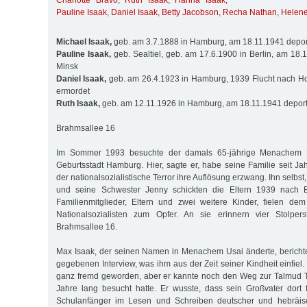
Charlotte Bravo
,
Ruth Isaak
,
Hanna Isaak
,
Pauline Isaak
,
Daniel Isaak
,
Betty Jacobson
,
Recha Nathan
,
Helene
Michael Isaak,
geb. am 3.7.1888 in Hamburg, am 18.11.1941 deport
Pauline Isaak,
geb. Sealtiel, geb. am 17.6.1900 in Berlin, am 18.
Minsk
Daniel Isaak,
geb. am 26.4.1923 in Hamburg, 1939 Flucht nach Ho
ermordet
Ruth Isaak,
geb. am 12.11.1926 in Hamburg, am 18.11.1941 deport
Brahmsallee 16
Im Sommer 1993 besuchte der damals 65-jährige Menachem U
Geburtsstadt Hamburg. Hier, sagte er, habe seine Familie seit Ja
der nationalsozialistische Terror ihre Auflösung erzwang. Ihn selbs
und seine Schwester Jenny schickten die Eltern 1939 nach 
Familienmitglieder, Eltern und zwei weitere Kinder, fielen de
Nationalsozialisten zum Opfer. An sie erinnern vier Stolpe
Brahmsallee 16.
Max Isaak, der seinen Namen in Menachem Usai änderte, bericht
gegebenen Interview, was ihm aus der Zeit seiner Kindheit einfiel. 
ganz fremd geworden, aber er kannte noch den Weg zur Talmud To
Jahre lang besucht hatte. Er wusste, dass sein Großvater dort 
Schulanfänger im Lesen und Schreiben deutscher und hebräisch