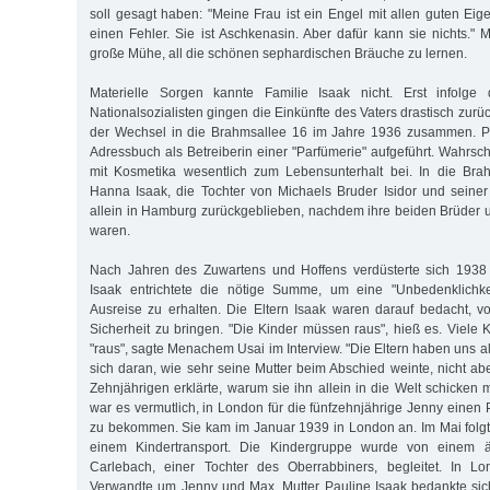
soll gesagt haben: "Meine Frau ist ein Engel mit allen guten Eig
einen Fehler. Sie ist Aschkenasin. Aber dafür kann sie nichts." 
große Mühe, all die schönen sephardischen Bräuche zu lernen.
Materielle Sorgen kannte Familie Isaak nicht. Erst infolge 
Nationalsozialisten gingen die Einkünfte des Vaters drastisch zurüc
der Wechsel in die Brahmsallee 16 im Jahre 1936 zusammen. P
Adressbuch als Betreiberin einer "Parfümerie" aufgeführt. Wahrsch
mit Kosmetika wesentlich zum Lebensunterhalt bei. In die Br
Hanna Isaak, die Tochter von Michaels Bruder Isidor und seine
allein in Hamburg zurückgeblieben, nachdem ihre beiden Brüder un
waren.
Nach Jahren des Zuwartens und Hoffens verdüsterte sich 1938 
Isaak entrichtete die nötige Summe, um eine "Unbedenklichke
Ausreise zu erhalten. Die Eltern Isaak waren darauf bedacht, vo
Sicherheit zu bringen. "Die Kinder müssen raus", hieß es. Viele
"raus", sagte Menachem Usai im Interview. "Die Eltern haben uns alle
sich daran, wie sehr seine Mutter beim Abschied weinte, nicht ab
Zehnjährigen erklärte, warum sie ihn allein in die Welt schicken
war es vermutlich, in London für die fünfzehnjährige Jenny einen P
zu bekommen. Sie kam im Januar 1939 in London an. Im Mai folgte
einem Kindertransport. Die Kindergruppe wurde von einem 
Carlebach, einer Tochter des Oberrabbiners, begleitet. In L
Verwandte um Jenny und Max. Mutter Pauline Isaak bedankte sic