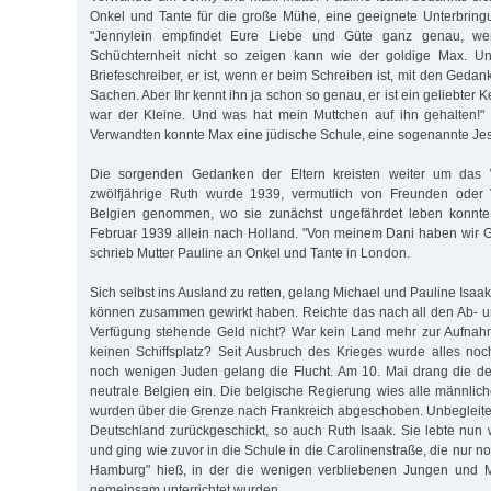
Onkel und Tante für die große Mühe, eine geeignete Unterbring
"Jennylein empfindet Eure Liebe und Güte ganz genau, w
Schüchternheit nicht so zeigen kann wie der goldige Max. Un
Briefeschreiber, er ist, wenn er beim Schreiben ist, mit den Ged
Sachen. Aber Ihr kennt ihn ja schon so genau, er ist ein geliebter 
war der Kleine. Und was hat mein Muttchen auf ihn gehalten!"
Verwandten konnte Max eine jüdische Schule, eine sogenannte Je
Die sorgenden Gedanken der Eltern kreisten weiter um das 
zwölfjährige Ruth wurde 1939, vermutlich von Freunden oder 
Belgien genommen, wo sie zunächst ungefährdet leben konnte.
Februar 1939 allein nach Holland. "Von meinem Dani haben wir Go
schrieb Mutter Pauline an Onkel und Tante in London.
Sich selbst ins Ausland zu retten, gelang Michael und Pauline Isaak
können zusammen gewirkt haben. Reichte das nach all den Ab- 
Verfügung stehende Geld nicht? War kein Land mehr zur Aufnahm
keinen Schiffsplatz? Seit Ausbruch des Krieges wurde alles noch
noch wenigen Juden gelang die Flucht. Am 10. Mai drang die d
neutrale Belgien ein. Die belgische Regierung wies alle männlich
wurden über die Grenze nach Frankreich abgeschoben. Unbegleit
Deutschland zurückgeschickt, so auch Ruth Isaak. Sie lebte nun w
und ging wie zuvor in die Schule in die Carolinenstraße, die nur n
Hamburg" hieß, in der die wenigen verbliebenen Jungen und M
gemeinsam unterrichtet wurden.