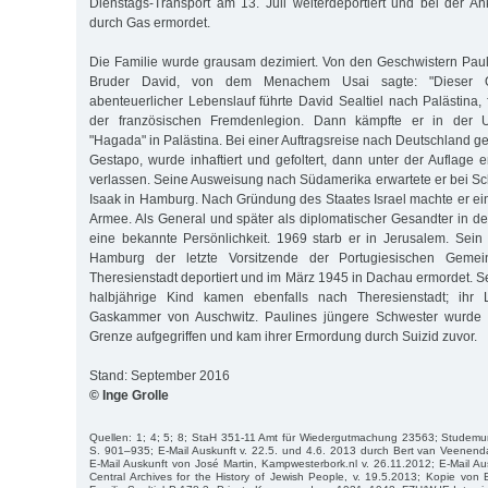
Dienstags-Transport am 13. Juli weiterdeportiert und bei der Ank
durch Gas ermordet.
Die Familie wurde grausam dezimiert. Von den Geschwistern Paul
Bruder David, von dem Menachem Usai sagte: "Dieser O
abenteuerlicher Lebenslauf führte David Sealtiel nach Palästina, 
der französischen Fremdenlegion. Dann kämpfte er in der Un
"Hagada" in Palästina. Bei einer Auftragsreise nach Deutschland ger
Gestapo, wurde inhaftiert und gefoltert, dann unter der Auflage 
verlassen. Seine Ausweisung nach Südamerika erwartete er bei 
Isaak in Hamburg. Nach Gründung des Staates Israel machte er eine
Armee. Als General und später als diplomatischer Gesandter in d
eine bekannte Persönlichkeit. 1969 starb er in Jerusalem. Sei
Hamburg der letzte Vorsitzende der Portugiesischen Geme
Theresienstadt deportiert und im März 1945 in Dachau ermordet. S
halbjährige Kind kamen ebenfalls nach Theresienstadt; ihr
Gaskammer von Auschwitz. Paulines jüngere Schwester wurde a
Grenze aufgegriffen und kam ihrer Ermordung durch Suizid zuvor.
Stand: September 2016
© Inge Grolle
Quellen: 1; 4; 5; 8; StaH 351-11 Amt für Wiedergutmachung 23563; Studemun
S. 901–935; E-Mail Auskunft v. 22.5. und 4.6. 2013 durch Bert van Veenend
E-Mail Auskunft von José Martin, Kampwesterbork.nl v. 26.11.2012; E-Mail Au
Central Archives for the History of Jewish People, v. 19.5.2013; Kopie vo