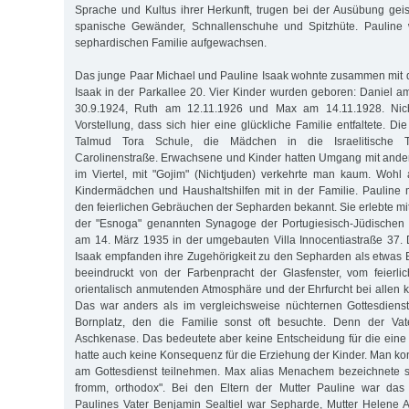
Sprache und Kultus ihrer Herkunft, trugen bei der Ausübung geist
spanische Gewänder, Schnallenschuhe und Spitzhüte. Pauline 
sephardischen Familie aufgewachsen.
Das junge Paar Michael und Pauline Isaak wohnte zusammen mit 
Isaak in der Parkallee 20. Vier Kinder wurden geboren: Daniel 
30.9.1924, Ruth am 12.11.1926 und Max am 14.11.1928. Nich
Vorstellung, dass sich hier eine glückliche Familie entfaltete. D
Talmud Tora Schule, die Mädchen in die Israelitische T
Carolinenstraße. Erwachsene und Kinder hatten Umgang mit ande
im Viertel, mit "Gojim" (Nichtjuden) verkehrte man kaum. Wohl a
Kindermädchen und Haushaltshilfen mit in der Familie. Pauline 
den feierlichen Gebräuchen der Sepharden bekannt. Sie erlebte mi
der "Esnoga" genannten Synagoge der Portugiesisch-Jüdischen 
am 14. März 1935 in der umgebauten Villa Innocentiastraße 37. 
Isaak empfanden ihre Zugehörigkeit zu den Sepharden als etwas
beeindruckt von der Farbenpracht der Glasfenster, vom feierl
orientalisch anmutenden Atmosphäre und der Ehrfurcht bei allen 
Das war anders als im vergleichsweise nüchternen Gottesdien
Bornplatz, den die Familie sonst oft besuchte. Denn der Vat
Aschkenase. Das bedeutete aber keine Entscheidung für die eine
hatte auch keine Konsequenz für die Erziehung der Kinder. Man ko
am Gottesdienst teilnehmen. Max alias Menachem bezeichnete se
fromm, orthodox". Bei den Eltern der Mutter Pauline war das 
Paulines Vater Benjamin Sealtiel war Sepharde, Mutter Helene 