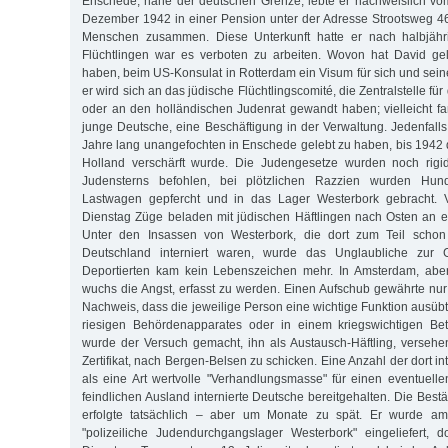
Enschede, nahe der deutschen Grenze, lebte er nachweislich vom
Dezember 1942 in einer Pension unter der Adresse Strootsweg 46
Menschen zusammen. Diese Unterkunft hatte er nach halbjähr
Flüchtlingen war es verboten zu arbeiten. Wovon hat David gel
haben, beim US-Konsulat in Rotterdam ein Visum für sich und sei
er wird sich an das jüdische Flüchtlingscomité, die Zentralstelle f
oder an den holländischen Judenrat gewandt haben; vielleicht fa
junge Deutsche, eine Beschäftigung in der Verwaltung. Jedenfalls
Jahre lang unangefochten in Enschede gelebt zu haben, bis 1942 
Holland verschärft wurde. Die Judengesetze wurden noch rigi
Judensterns befohlen, bei plötzlichen Razzien wurden Hun
Lastwagen gepfercht und in das Lager Westerbork gebracht. V
Dienstag Züge beladen mit jüdischen Häftlingen nach Osten an ei
Unter den Insassen von Westerbork, die dort zum Teil schon 
Deutschland interniert waren, wurde das Unglaubliche zur 
Deportierten kam kein Lebenszeichen mehr. In Amsterdam, aber
wuchs die Angst, erfasst zu werden. Einen Aufschub gewährte nur
Nachweis, dass die jeweilige Person eine wichtige Funktion ausübt
riesigen Behördenapparates oder in einem kriegswichtigen Bet
wurde der Versuch gemacht, ihn als Austausch-Häftling, versehe
Zertifikat, nach Bergen-Belsen zu schicken. Eine Anzahl der dort i
als eine Art wertvolle "Verhandlungsmasse" für einen eventuel
feindlichen Ausland internierte Deutsche bereitgehalten. Die Bestä
erfolgte tatsächlich – aber um Monate zu spät. Er wurde am
"polizeiliche Judendurchgangslager Westerbork" eingeliefert, 