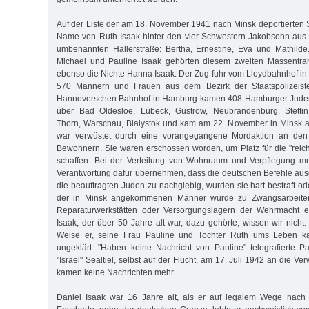
Auf der Liste der am 18. November 1941 nach Minsk deportierten 
Name von Ruth Isaak hinter den vier Schwestern Jakobsohn aus 
umbenannten Hallerstraße: Bertha, Ernestine, Eva und Mathilde
Michael und Pauline Isaak gehörten diesem zweiten Massentra
ebenso die Nichte Hanna Isaak. Der Zug fuhr vom Lloydbahnhof in 
570 Männern und Frauen aus dem Bezirk der Staatspolizeist
Hannoverschen Bahnhof in Hamburg kamen 408 Hamburger Juden 
über Bad Oldesloe, Lübeck, Güstrow, Neubrandenburg, Stettin
Thorn, Warschau, Bialystok und kam am 22. November in Minsk a
war verwüstet durch eine vorangegangene Mordaktion an den 
Bewohnern. Sie waren erschossen worden, um Platz für die "rei
schaffen. Bei der Verteilung von Wohnraum und Verpflegung mu
Verantwortung dafür übernehmen, dass die deutschen Befehle au
die beauftragten Juden zu nachgiebig, wurden sie hart bestraft od
der in Minsk angekommenen Männer wurde zu Zwangsarbeiten
Reparaturwerkstätten oder Versorgungslagern der Wehrmacht e
Isaak, der über 50 Jahre alt war, dazu gehörte, wissen wir nich
Weise er, seine Frau Pauline und Tochter Ruth ums Leben ka
ungeklärt. "Haben keine Nachricht von Pauline" telegrafierte 
"Israel" Sealtiel, selbst auf der Flucht, am 17. Juli 1942 an die V
kamen keine Nachrichten mehr.
Daniel Isaak war 16 Jahre alt, als er auf legalem Wege nach H