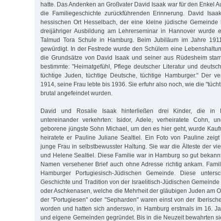
hatte. Das Andenken an Großvater David Isaak war für den Enkel A
die Familiegeschichte zurückführenden Erinnerung. David Isa
hessischen Ort Hesselbach, der eine kleine jüdische Gemeinde
dreijähriger Ausbildung am Lehrerseminar in Hannover wurde 
Talmud Tora Schule in Hamburg. Beim Jubiläum im Jahre 191
gewürdigt. In der Festrede wurde den Schülern eine Lebenshaltu
die Grundsätze von David Isaak und seiner aus Rüdesheim sta
bestimmte: "Heimatgefühl, Pflege deutscher Literatur und deuts
tüchtige Juden, tüchtige Deutsche, tüchtige Hamburger." Der ve
1914, seine Frau lebte bis 1936. Sie erfuhr also noch, wie die "tüc
brutal angefeindet wurden.
David und Rosalie Isaak hinterließen drei Kinder, die in
untereinander verkehrten: Isidor, Adele, verheiratete Cohn, 
geborene jüngste Sohn Michael, um den es hier geht, wurde Kau
heiratete er Pauline Juliane Sealtiel. Ein Foto von Pauline zeig
junge Frau in selbstbewusster Haltung. Sie war die Älteste der v
und Helene Sealtiel. Diese Familie war in Hamburg so gut bekannt
Namen versehener Brief auch ohne Adresse richtig ankam. Famili
Hamburger Portugiesisch-Jüdischen Gemeinde. Diese untersc
Geschichte und Tradition von der Israelitisch-Jüdischen Gemeinde
oder Aschkenasen, welche die Mehrheit der gläubigen Juden am Ort
der "Portugiesen" oder "Sepharden" waren einst von der Iberische
worden und hatten sich anderswo, in Hamburg erstmals im 16. Ja
und eigene Gemeinden gegründet. Bis in die Neuzeit bewahrten sie