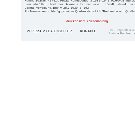
Familie Sealtiel P 178.3, Private Korrespondenz 1931–1942; FZH/WdE Interv
dem Jahr 1993; Hesdörffer, Bekannte traf man viele …; Randt, Talmud Tora 
Lorenz, Verfolgung, Brief v. 25.7.1939, S. 163
Zur Nummerierung häufig genutzter Quellen siehe Link "Recherche und Quelle
druckansicht
/
Seitenanfang
Der Stolperstein i
IMPRESSUM / DATENSCHUTZ
KONTAKT
Stein in Hamburg v