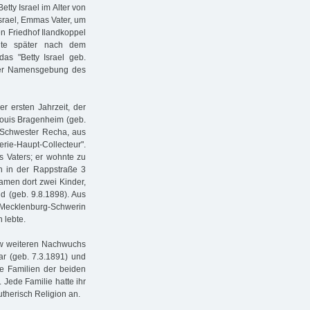
tty Israel im Alter von
srael, Emmas Vater, um
en Friedhof Ilandkoppel
lte später nach dem
das "Betty Israel geb.
 der Namensgebung des
r ersten Jahrzeit, der
Louis Bragenheim (geb.
r Schwester Recha, aus
e-Haupt-Collecteur".
es Vaters; er wohnte zu
hin in der Rappstraße 3
amen dort zwei Kinder,
d (geb. 9.8.1898). Aus
 Mecklenburg-Schwerin
 lebte.
ow weiteren Nachwuchs
ar (geb. 7.3.1891) und
e Familien der beiden
Jede Familie hatte ihr
therisch Religion an.