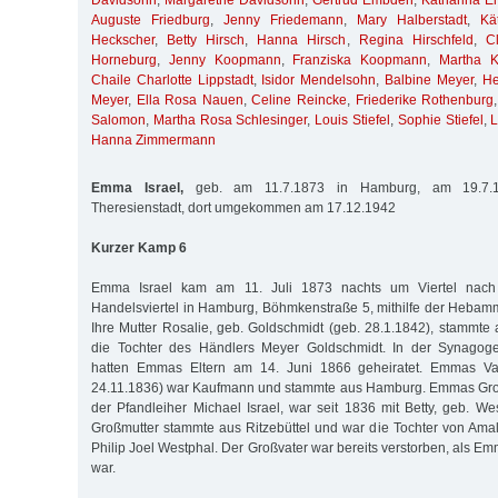
Davidsohn
,
Margarethe Davidsohn
,
Gertrud Embden
,
Katharina 
Auguste Friedburg
,
Jenny Friedemann
,
Mary Halberstadt
,
Kä
Heckscher
,
Betty Hirsch
,
Hanna Hirsch
,
Regina Hirschfeld
,
C
Horneburg
,
Jenny Koopmann
,
Franziska Koopmann
,
Martha K
Chaile Charlotte Lippstadt
,
Isidor Mendelsohn
,
Balbine Meyer
,
He
Meyer
,
Ella Rosa Nauen
,
Celine Reincke
,
Friederike Rothenburg
Salomon
,
Martha Rosa Schlesinger
,
Louis Stiefel
,
Sophie Stiefel
,
L
Hanna Zimmermann
Emma Israel,
geb. am 11.7.1873 in Hamburg, am 19.7.19
Theresienstadt, dort umgekommen am 17.12.1942
Kurzer Kamp 6
Emma Israel kam am 11. Juli 1873 nachts um Viertel nach
Handelsviertel in Hamburg, Böhmkenstraße 5, mithilfe der Hebamm
Ihre Mutter Rosalie, geb. Goldschmidt (geb. 28.1.1842), stammte 
die Tochter des Händlers Meyer Goldschmidt. In der Synagog
hatten Emmas Eltern am 14. Juni 1866 geheiratet. Emmas Vate
24.11.1836) war Kaufmann und stammte aus Hamburg. Emmas Großv
der Pfandleiher Michael Israel, war seit 1836 mit Betty, geb. Wes
Großmutter stammte aus Ritzebüttel und war die Tochter von Am
Philip Joel Westphal. Der Großvater war bereits verstorben, als Emm
war.