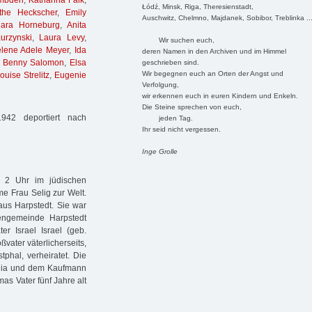
Embden
,
Katharina Falk
,
Łódź, Minsk, Riga, Theresienstadt,
the Heckscher
,
Emily
Auschwitz, Chelmno, Majdanek, Sobibor, Treblinka ..
lara Horneburg
,
Anita
urzynski
,
Laura Levy
,
Wir suchen euch,
lene Adele Meyer
,
Ida
deren Namen in den Archiven und im Himmel
,
Benny Salomon
,
Elsa
geschrieben sind.
Wir begegnen euch an Orten der Angst und
ouise Strelitz
,
Eugenie
Verfolgung,
wir erkennen euch in euren Kindern und Enkeln.
Die Steine sprechen von euch,
42 deportiert nach
jeden Tag.
Ihr seid nicht vergessen.
Inge Grolle
 2 Uhr im jüdischen
e Frau Selig zur Welt.
aus Harpstedt. Sie war
engemeinde Harpstedt
r Israel Israel (geb.
ater väterlicherseits,
tphal, verheiratet. Die
alia und dem Kaufmann
as Vater fünf Jahre alt