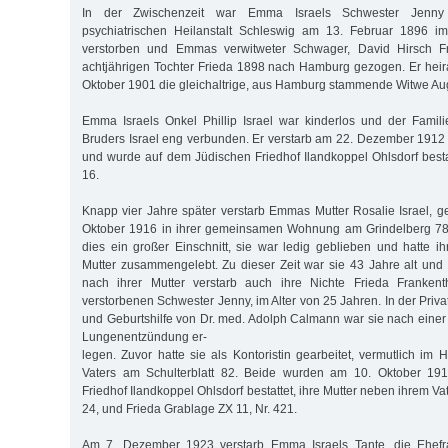
In der Zwischenzeit war Emma Israels Schwester Jenny 
psychiatrischen Heilanstalt Schleswig am 13. Februar 1896 i
verstorben und Emmas verwitweter Schwager, David Hirsch Fra
achtjährigen Tochter Frieda 1898 nach Hamburg gezogen. Er heira
Oktober 1901 die gleichaltrige, aus Hamburg stammende Witwe Aug
Emma Israels Onkel Phillip Israel war kinderlos und der Famil
Bruders Israel eng verbunden. Er verstarb am 22. Dezember 1912 
und wurde auf dem Jüdischen Friedhof Ilandkoppel Ohlsdorf bestat
16.
Knapp vier Jahre später verstarb Emmas Mutter Rosalie Israel, g
Oktober 1916 in ihrer gemeinsamen Wohnung am Grindelberg 78
dies ein großer Einschnitt, sie war ledig geblieben und hatte ih
Mutter zusammengelebt. Zu dieser Zeit war sie 43 Jahre alt und
nach ihrer Mutter verstarb auch ihre Nichte Frieda Frankenth
verstorbenen Schwester Jenny, im Alter von 25 Jahren. In der Privat
und Geburtshilfe von Dr. med. Adolph Calmann war sie nach eine
Lungenentzündung er-
legen. Zuvor hatte sie als Kontoristin gearbeitet, vermutlich im 
Vaters am Schulterblatt 82. Beide wurden am 10. Oktober 19
Friedhof Ilandkoppel Ohlsdorf bestattet, ihre Mutter neben ihrem Va
24, und Frieda Grablage ZX 11, Nr. 421.
Am 7. Dezember 1923 verstarb Emma Israels Tante, die Ehefra