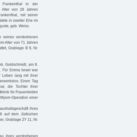
Frankenthal in der
m Alter von 28 Jahren
nkenthal, mit seiner
tete in zweiter Ehe im
uste, geb. Weiss.
ie seines verstorbenen
im Alter von 71 Jahren
tet, Grablage B 9, Nr.
eb. Goldschmidt, am 8.
. Für Emma Israel war
r Leben lang mit ihrer
 erwerbslos. Einen Tag
al, die Tochter ihrer
klinik für Frauenleiden
r Myom-Operation einer
Haushaltsgeschäft ihres
16 auf dem Jüdischen
ter, Grablage ZY 11, Nr.
u ihres verstorbenen