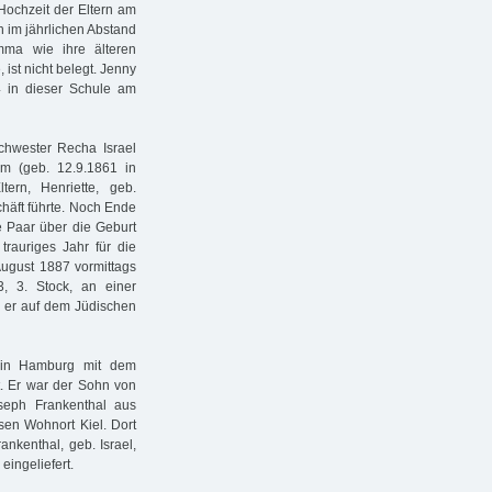
Hochzeit der Eltern am
n im jährlichen Abstand
mma wie ihre älteren
ist nicht belegt. Jenny
4 in dieser Schule am
chwester Recha Israel
m (geb. 12.9.1861 in
ern, Henriette, geb.
häft führte. Noch Ende
 Paar über die Geburt
rauriges Jahr für die
 August 1887 vormittags
 3. Stock, an einer
d er auf dem Jüdischen
 in Hamburg mit dem
t. Er war der Sohn von
seph Frankenthal aus
en Wohnort Kiel. Dort
nkenthal, geb. Israel,
eingeliefert.