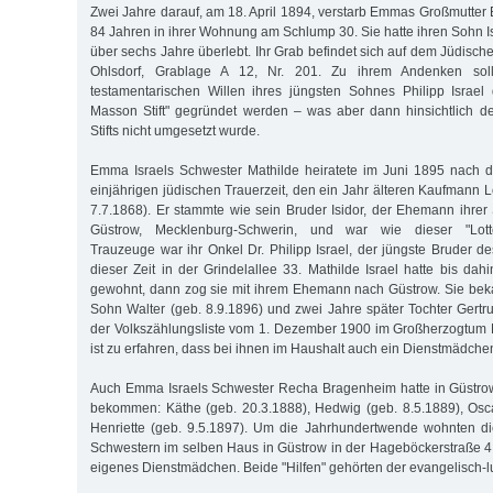
Zwei Jahre darauf, am 18. April 1894, verstarb Emmas Großmutter Be
84 Jahren in ihrer Wohnung am Schlump 30. Sie hatte ihren Sohn I
über sechs Jahre überlebt. Ihr Grab befindet sich auf dem Jüdisch
Ohlsdorf, Grablage A 12, Nr. 201. Zu ihrem Andenken sol
testamentarischen Willen ihres jüngsten Sohnes Philipp Israel 
Masson Stift" gegründet werden – was aber dann hinsichtlich
Stifts nicht umgesetzt wurde.
Emma Israels Schwester Mathilde heiratete im Juni 1895 nach de
einjährigen jüdischen Trauerzeit, den ein Jahr älteren Kaufmann 
7.7.1868). Er stammte wie sein Bruder Isidor, der Ehemann ihre
Güstrow, Mecklenburg-Schwerin, und war wie dieser "Lotteri
Trauzeuge war ihr Onkel Dr. Philipp Israel, der jüngste Bruder d
dieser Zeit in der Grindelallee 33. Mathilde Israel hatte bis da
gewohnt, dann zog sie mit ihrem Ehemann nach Güstrow. Sie bek
Sohn Walter (geb. 8.9.1896) und zwei Jahre später Tochter Gertru
der Volkszählungsliste vom 1. Dezember 1900 im Großherzogtum
ist zu erfahren, dass bei ihnen im Haushalt auch ein Dienstmädchen
Auch Emma Israels Schwester Recha Bragenheim hatte in Güstr
bekommen: Käthe (geb. 20.3.1888), Hedwig (geb. 8.5.1889), Osc
Henriette (geb. 9.5.1897). Um die Jahrhundertwende wohnten di
Schwestern im selben Haus in Güstrow in der Hageböckerstraße 4. 
eigenes Dienstmädchen. Beide "Hilfen" gehörten der evangelisch-lu