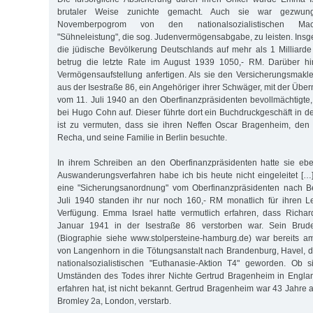
brutaler Weise zunichte gemacht. Auch sie war gezwu
Novemberpogrom von den nationalsozialistischen Mac
"Sühneleistung", die sog. Judenvermögensabgabe, zu leisten. Insges
die jüdische Bevölkerung Deutschlands auf mehr als 1 Milliard
betrug die letzte Rate im August 1939 1050,- RM. Darüber hi
Vermögensaufstellung anfertigen. Als sie den Versicherungsmak
aus der Isestraße 86, ein Angehöriger ihrer Schwäger, mit der Überm
vom 11. Juli 1940 an den Oberfinanzpräsidenten bevollmächtigte, h
bei Hugo Cohn auf. Dieser führte dort ein Buchdruckgeschäft in d
ist zu vermuten, dass sie ihren Neffen Oscar Bragenheim, den
Recha, und seine Familie in Berlin besuchte.
In ihrem Schreiben an den Oberfinanzpräsidenten hatte sie ebenf
Auswanderungsverfahren habe ich bis heute nicht eingeleitet [
eine "Sicherungsanordnung" vom Oberfinanzpräsidenten nach Ber
Juli 1940 standen ihr nur noch 160,- RM monatlich für ihren Le
Verfügung. Emma Israel hatte vermutlich erfahren, dass Rich
Januar 1941 in der Isestraße 86 verstorben war. Sein Brud
(Biographie siehe www.stolpersteine-hamburg.de) war bereits 
von Langenhorn in die Tötungsanstalt nach Brandenburg, Havel, de
nationalsozialistischen "Euthanasie-Aktion T4" geworden. Ob
Umständen des Todes ihrer Nichte Gertrud Bragenheim in Engl
erfahren hat, ist nicht bekannt. Gertrud Bragenheim war 43 Jahre al
Bromley 2a, London, verstarb.