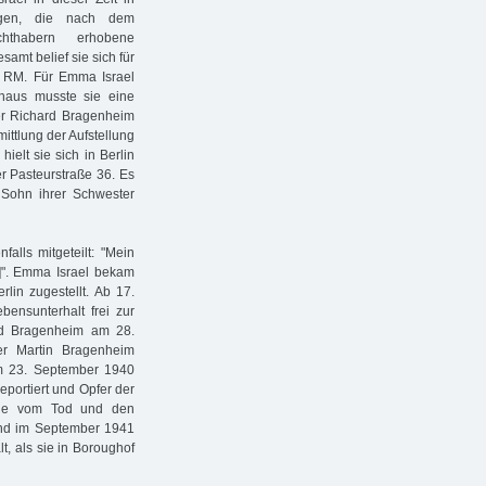
ngen, die nach dem
hthabern erhobene
amt belief sie sich für
e RM. Für Emma Israel
naus musste sie eine
ler Richard Bragenheim
ittlung der Aufstellung
ielt sie sich in Berlin
er Pasteurstraße 36. Es
 Sohn ihrer Schwester
alls mitgeteilt: "Mein
…]". Emma Israel bekam
lin zugestellt. Ab 17.
bensunterhalt frei zur
ard Bragenheim am 28.
er Martin Bragenheim
am 23. September 1940
portiert und Opfer der
 sie vom Tod und den
and im September 1941
t, als sie in Boroughof