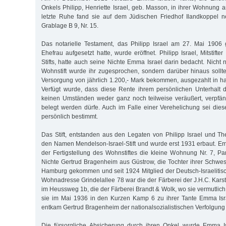
Onkels Philipp, Henriette Israel, geb. Masson, in ihrer Wohnung 
letzte Ruhe fand sie auf dem Jüdischen Friedhof Ilandkoppel
Grablage B 9, Nr. 15.
Das notarielle Testament, das Philipp Israel am 27. Mai 1906
Ehefrau aufgesetzt hatte, wurde eröffnet. Philipp Israel, Mitstifte
Stifts, hatte auch seine Nichte Emma Israel darin bedacht. Nicht 
Wohnstift wurde ihr zugesprochen, sondern darüber hinaus sollt
Versorgung von jährlich 1.200,- Mark bekommen, ausgezahlt in ha
Verfügt wurde, dass diese Rente ihrem persönlichen Unterhalt 
keinen Umständen weder ganz noch teilweise veräußert, verpfän
belegt werden dürfe. Auch im Falle einer Verehelichung sei di
persönlich bestimmt.
Das Stift, entstanden aus den Legaten von Philipp Israel und T
den Namen Mendelson-Israel-Stift und wurde erst 1931 erbaut. E
der Fertigstellung des Wohnstiftes die kleine Wohnung Nr. 7, Par
Nichte Gertrud Bragenheim aus Güstrow, die Tochter ihrer Schwes
Hamburg gekommen und seit 1924 Mitglied der Deutsch-Israeliti
Wohnadresse Grindelallee 78 war die der Färberei der J.H.C. Kars
im Heussweg 1b, die der Färberei Brandt & Wolk, wo sie vermutlich 
sie im Mai 1936 in den Kurzen Kamp 6 zu ihrer Tante Emma Isra
entkam Gertrud Bragenheim der nationalsozialistischen Verfolgung
Die fürsorgliche Absicherung durch ihren Onkel wurde Emma Isr