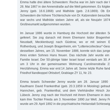
Emma hatte drei ältere Schwestern: Recha war im Jahr nach der 
26. Mai 1867 in der Annenstraße auf die Welt gekommen. Es folgte
Jenny (geb. 16.6.1868) und Mathilde (geb. 2.8.1869). Ob E
Schwestern die höhere Töchterschule von Dr. Katzenstein besuchte, 
war sechs und Mathilde sieben Jahre alt, als sie Neujahr 187
Großneumarkt aufgenommen wurden.
Im Januar 1886 wurde in Hamburg die Hochzeit der ältesten S
gefeiert. Sie zog danach mit ihrem Ehemann Isidor Bragenhei
Neustadt, Mecklenburg) nach Güstrow, wo er mit seinen Elt
Rothenburg, und Joseph Bragenheim, ein "Lotteriecollecteur"-Gesc
desselben Jahres, am 15. November 1886, konnte sich das junge
ihres ersten Sohnes Hans freuen. Das nächste Jahr wurde ein t
Familie Israel. Der 50-jährige Vater Israel Israel verstarb am 30.
um 3 Uhr in der gemeinsamen Wohnung Carolinenstraße 23,
Herzlähmung. Emma war erst 14 Jahre alt. Seine letzte Ruhe fan
Friedhof Ilandkoppel Ohlsdorf, Grablage ZY 11, Nr. 23.
Emma Israels Schwester Jenny wurde am 28. Januar 1890
Kaufmann David Frankenthal (geb. 20.3.1859 in Moisling) getrau
Hannchen, geb. Frankenthal, und dem Viehhändler Hirsch Jo
Lübeck. Jenny zog nach der Hochzeit mit ihrem Ehemann in dess
kam ihre Tochter Frieda am 3. November 1890 zur Welt. Jenny Fra
wurde am 29. April 1892 in die psychiatrische Heilanstalt Schleswig 