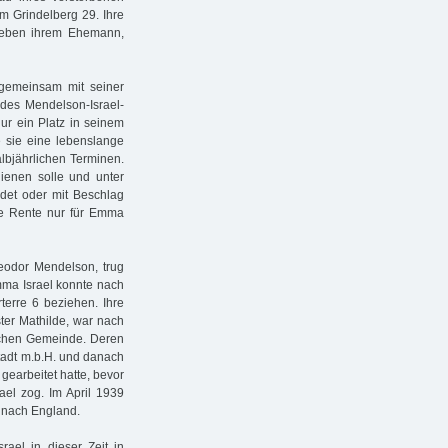
am Grindelberg 29. Ihre
 neben ihrem Ehemann,
 gemeinsam mit seiner
r des Mendelson-Israel-
nur ein Platz in seinem
e sie eine lebenslange
lbjährlichen Terminen.
dienen solle und unter
det oder mit Beschlag
ese Rente nur für Emma
heodor Mendelson, trug
mma Israel konnte nach
terre 6 beziehen. Ihre
ter Mathilde, war nach
schen Gemeinde. Deren
tadt m.b.H. und danach
gearbeitet hatte, bevor
el zog. Im April 1939
 nach England.
ael in dieser Zeit in