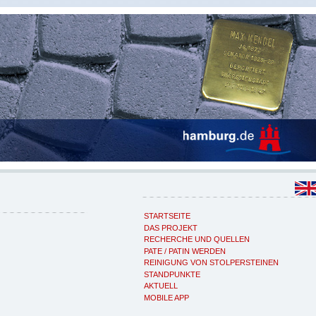
STARTSEITE
DAS PROJEKT
RECHERCHE UND QUELLEN
PATE / PATIN WERDEN
REINIGUNG VON STOLPERSTEINEN
STANDPUNKTE
AKTUELL
MOBILE APP