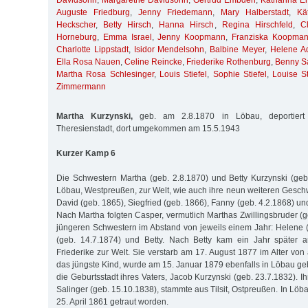
Davidsohn
,
Margarethe Davidsohn
,
Gertrud Embden
,
Katharina 
Auguste Friedburg
,
Jenny Friedemann
,
Mary Halberstadt
,
Kä
Heckscher
,
Betty Hirsch
,
Hanna Hirsch
,
Regina Hirschfeld
,
C
Horneburg
,
Emma Israel
,
Jenny Koopmann
,
Franziska Koopma
Charlotte Lippstadt
,
Isidor Mendelsohn
,
Balbine Meyer
,
Helene A
Ella Rosa Nauen
,
Celine Reincke
,
Friederike Rothenburg
,
Benny S
Martha Rosa Schlesinger
,
Louis Stiefel
,
Sophie Stiefel
,
Louise St
Zimmermann
Martha Kurzynski,
geb. am 2.8.1870 in Löbau, deportier
Theresienstadt, dort umgekommen am 15.5.1943
Kurzer Kamp 6
Die Schwestern Martha (geb. 2.8.1870) und Betty Kurzynski (ge
Löbau, Westpreußen, zur Welt, wie auch ihre neun weiteren Geschw
David (geb. 1865), Siegfried (geb. 1866), Fanny (geb. 4.2.1868) un
Nach Martha folgten Casper, vermutlich Marthas Zwillingsbruder (g
jüngeren Schwestern im Abstand von jeweils einem Jahr: Helene (
(geb. 14.7.1874) und Betty. Nach Betty kam ein Jahr später
Friederike zur Welt. Sie verstarb am 17. August 1877 im Alter vo
das jüngste Kind, wurde am 15. Januar 1879 ebenfalls in Löbau g
die Geburtsstadt ihres Vaters, Jacob Kurzynski (geb. 23.7.1832). I
Salinger (geb. 15.10.1838), stammte aus Tilsit, Ostpreußen. In Löb
25. April 1861 getraut worden.