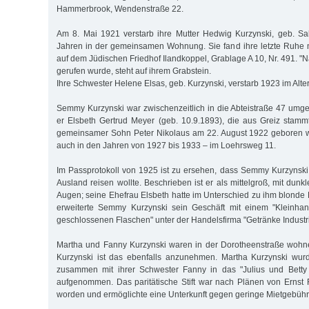
Hammerbrook, Wendenstraße 22.
Am 8. Mai 1921 verstarb ihre Mutter Hedwig Kurzynski, geb. Sal
Jahren in der gemeinsamen Wohnung. Sie fand ihre letzte Ruh
auf dem Jüdischen Friedhof Ilandkoppel, Grablage A 10, Nr. 491. "Na
gerufen wurde, steht auf ihrem Grabstein.
Ihre Schwester Helene Elsas, geb. Kurzynski, verstarb 1923 im Alte
Semmy Kurzynski war zwischenzeitlich in die Abteistraße 47 umg
er Elsbeth Gertrud Meyer (geb. 10.9.1893), die aus Greiz stamm
gemeinsamer Sohn Peter Nikolaus am 22. August 1922 geboren wu
auch in den Jahren von 1927 bis 1933 – im Loehrsweg 11.
Im Passprotokoll von 1925 ist zu ersehen, dass Semmy Kurzynski 
Ausland reisen wollte. Beschrieben ist er als mittelgroß, mit du
Augen; seine Ehefrau Elsbeth hatte im Unterschied zu ihm blonde
erweiterte Semmy Kurzynski sein Geschäft mit einem "Kleinhan
geschlossenen Flaschen" unter der Handelsfirma "Getränke Indust
Martha und Fanny Kurzynski waren in der Dorotheenstraße wohne
Kurzynski ist das ebenfalls anzunehmen. Martha Kurzynski wu
zusammen mit ihrer Schwester Fanny in das "Julius und Betty R
aufgenommen. Das paritätische Stift war nach Plänen von Ernst
worden und ermöglichte eine Unterkunft gegen geringe Mietgebühr