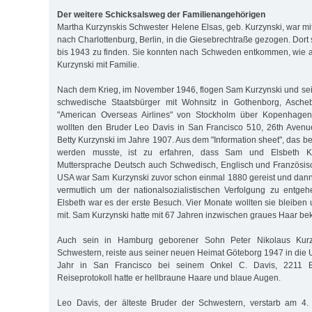
Der weitere Schicksalsweg der Familienangehörigen
Martha Kurzynskis Schwester Helene Elsas, geb. Kurzynski, war 
nach Charlottenburg, Berlin, in die Giesebrechtraße gezogen. Dort
bis 1943 zu finden. Sie konnten nach Schweden entkommen, wie 
Kurzynski mit Familie.
Nach dem Krieg, im November 1946, flogen Sam Kurzynski und sei
schwedische Staatsbürger mit Wohnsitz in Gothenborg, Ascheb
"American Overseas Airlines" von Stockholm über Kopenhage
wollten den Bruder Leo Davis in San Francisco 510, 26th Avenu
Betty Kurzynski im Jahre 1907. Aus dem "Information sheet", das bei
werden musste, ist zu erfahren, dass Sam und Elsbeth Ku
Muttersprache Deutsch auch Schwedisch, Englisch und Französisc
USA war Sam Kurzynski zuvor schon einmal 1880 gereist und dan
vermutlich um der nationalsozialistischen Verfolgung zu entge
Elsbeth war es der erste Besuch. Vier Monate wollten sie bleiben 
mit. Sam Kurzynski hatte mit 67 Jahren inzwischen graues Haar b
Auch sein in Hamburg geborener Sohn Peter Nikolaus Kurzy
Schwestern, reiste aus seiner neuen Heimat Göteborg 1947 in die 
Jahr in San Francisco bei seinem Onkel C. Davis, 2211 Br
Reiseprotokoll hatte er hellbraune Haare und blaue Augen.
Leo Davis, der älteste Bruder der Schwestern, verstarb am 4