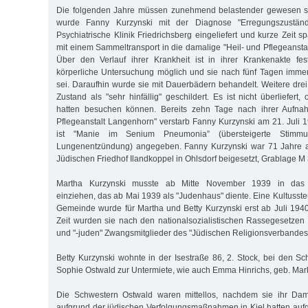
Die folgenden Jahre müssen zunehmend belastender gewesen se
wurde Fanny Kurzynski mit der Diagnose "Erregungszuständ
Psychiatrische Klinik Friedrichsberg eingeliefert und kurze Zeit sp
mit einem Sammeltransport in die damalige "Heil- und Pflegeansta
Über den Verlauf ihrer Krankheit ist in ihrer Krankenakte fes
körperliche Untersuchung möglich und sie nach fünf Tagen imme
sei. Daraufhin wurde sie mit Dauerbädern behandelt. Weitere drei
Zustand als "sehr hinfällig" geschildert. Es ist nicht überliefert
hatten besuchen können. Bereits zehn Tage nach ihrer Aufnah
Pflegeanstalt Langenhorn" verstarb Fanny Kurzynski am 21. Juli 
ist "Manie im Senium Pneumonia” (übersteigerte Stimm
Lungenentzündung) angegeben. Fanny Kurzynski war 71 Jahre a
Jüdischen Friedhof Ilandkoppel in Ohlsdorf beigesetzt, Grablage M 3
Martha Kurzynski musste ab Mitte November 1939 in das Me
einziehen, das ab Mai 1939 als "Judenhaus" diente. Eine Kultusst
Gemeinde wurde für Martha und Betty Kurzynski erst ab Juli 1940 
Zeit wurden sie nach den nationalsozialistischen Rassegesetzen w
und "-juden" Zwangsmitglieder des "Jüdischen Religionsverbandes
Betty Kurzynski wohnte in der Isestraße 86, 2. Stock, bei den S
Sophie Ostwald zur Untermiete, wie auch Emma Hinrichs, geb. Mar
Die Schwestern Ostwald waren mittellos, nachdem sie ihr Dam
aufgrund der jüdischen Verfolgungsmaßnahmen in Kiel hatten auf