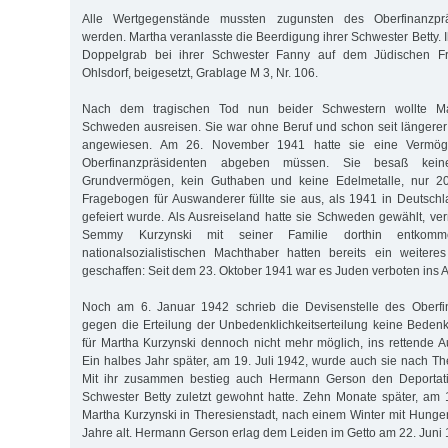
Alle Wertgegenstände mussten zugunsten des Oberfinanzpr
werden. Martha veranlasste die Beerdigung ihrer Schwester Betty.
Doppelgrab bei ihrer Schwester Fanny auf dem Jüdischen Fri
Ohlsdorf, beigesetzt, Grablage M 3, Nr. 106.
Nach dem tragischen Tod nun beider Schwestern wollte Ma
Schweden ausreisen. Sie war ohne Beruf und schon seit längerer 
angewiesen. Am 26. November 1941 hatte sie eine Vermöge
Oberfinanzpräsidenten abgeben müssen. Sie besaß keine
Grundvermögen, kein Guthaben und keine Edelmetalle, nur 2
Fragebogen für Auswanderer füllte sie aus, als 1941 in Deutsch
gefeiert wurde. Als Ausreiseland hatte sie Schweden gewählt, ver
Semmy Kurzynski mit seiner Familie dorthin entkom
nationalsozialistischen Machthaber hatten bereits ein weitere
geschaffen: Seit dem 23. Oktober 1941 war es Juden verboten ins A
Noch am 6. Januar 1942 schrieb die Devisenstelle des Oberfi
gegen die Erteilung der Unbedenklichkeitserteilung keine Bede
für Martha Kurzynski dennoch nicht mehr möglich, ins rettende
Ein halbes Jahr später, am 19. Juli 1942, wurde auch sie nach The
Mit ihr zusammen bestieg auch Hermann Gerson den Deportati
Schwester Betty zuletzt gewohnt hatte. Zehn Monate später, am 
Martha Kurzynski in Theresienstadt, nach einem Winter mit Hunger
Jahre alt. Hermann Gerson erlag dem Leiden im Getto am 22. Juni 