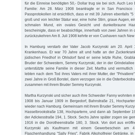
für die Einreise benötigten 50,- Dollar trug sie bei sich. Auch Leo
Familie: Am 28. März 1908 beantragte er in San Francisco
Passprotokollen ist ersichtlich, dass er mit 39 Jahren ebenfalls "5
groß und von leichter Statur war, eine hohe Stirn, graue Augen, 
schmalen Mund, ein ovales Gesicht und dunkelbraune Haa
bescheinigte, dass er beabsichtige, innerhalb von zwei Jahren in 
zurückzukehren Am 8. Juli 1908 kehrte er von Cuxhaven nach New 
In Hamburg verstarb der Vater Jacob Kurzynski am 20. April 1
Krankenhaus. Er war 70 Jahre alt und hatte an der Zuckerkrank
jüdischen Friedhof in Ohlsdorf fand er seine letzte Ruhe, Grabl
Bruder der Schwestern, Semmy Kurzynski, der in der Grindelallee 
unterstützte seine Familie in dieser Zeit. Martha und vermutlic
lebten nach dem Tod ihres Vaters mit ihrer Mutter, der "Privatiere
zwei Jahre in Groß Borstel, dann verzogen sie in die Osterbeckstr
zusammen mit ihrem Bruder Semmy Kurzynski.
Martha Kurzynski und sicher auch ihre Schwester Fanny wohnten mit
1908 bis Januar 1909 in Bergedorf, Bahnstraße 21, Hochparte
wieder nach Hamburg. Gemeinsam mit ihrem Bruder Semmy Kurzyns
Hasselbrookstraße 138, Hochparterre, und dann ab September 19
der Adickesstraße 194, 1. Stock. Sechs Jahre später zogen sie 
1916 in die Dorotheenstraße 180, 3. Stock. Von dort aus eröff
Kurzynski als Kaufmann mit einem Gewerbeschein am 4
Flaschenhandlung "Sally Fries", Fabrik Alkoholfreier Getränke, i