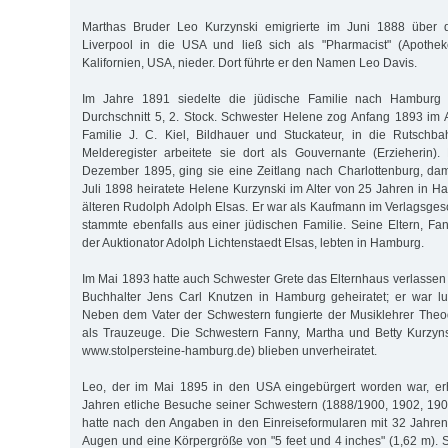
Marthas Bruder Leo Kurzynski emigrierte im Juni 1888 über 
Liverpool in die USA und ließ sich als "Pharmacist" (Apothek
Kalifornien, USA, nieder. Dort führte er den Namen Leo Davis.
Im Jahre 1891 siedelte die jüdische Familie nach Hamburg
Durchschnitt 5, 2. Stock. Schwester Helene zog Anfang 1893 im 
Familie J. C. Kiel, Bildhauer und Stuckateur, in die Rutschba
Melderegister arbeitete sie dort als Gouvernante (Erzieherin).
Dezember 1895, ging sie eine Zeitlang nach Charlottenburg, dam
Juli 1898 heiratete Helene Kurzynski im Alter von 25 Jahren in 
älteren Rudolph Adolph Elsas. Er war als Kaufmann im Verlagsgesch
stammte ebenfalls aus einer jüdischen Familie. Seine Eltern, Fa
der Auktionator Adolph Lichtenstaedt Elsas, lebten in Hamburg.
Im Mai 1893 hatte auch Schwester Grete das Elternhaus verlassen
Buchhalter Jens Carl Knutzen in Hamburg geheiratet; er war lu
Neben dem Vater der Schwestern fungierte der Musiklehrer The
als Trauzeuge. Die Schwestern Fanny, Martha und Betty Kurzyns
www.stolpersteine-hamburg.de) blieben unverheiratet.
Leo, der im Mai 1895 in den USA eingebürgert worden war, erh
Jahren etliche Besuche seiner Schwestern (1888/1900, 1902, 190
hatte nach den Angaben in den Einreiseformularen mit 32 Jahre
Augen und eine Körpergröße von "5 feet und 4 inches" (1,62 m). S