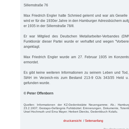
Sillemstraße 76
Max Friedrich Engler hatte Schmied gelernt und war als Geselle t
wird er für die 1930er Jahre in den Hamburger Adressbüchern auf
er 1935 in der Sillemstraße 78/II.
Er war Mitglied des Deutschen Metallarbeiter-Verbandes (D
Funktionär dieser Partei wurde er verhaftet und wegen "Vorber
angeklagt.
Max Friedrich Engler wurde am 27. Februar 1935 im Konzentrat
ermordet.
Es gibt keine weiteren Informationen zu seinem Leben und Tod,
StAH im Verzeich-nis zum Bestand 213-9 OJs 343/35 Held u. 
gefunden wurde.
© Peter Offenborn
Quellen: Informationen der KZ-Gedenkstätte Neuengamme; Ab.; Hambur
23.2.1937; Gestapo-Gefängnis Fuhlsbüttel. Erinnerungen, Dokumente, Totenl
Ursel Hochmuth und Erna Mayer; Herbert Diercks, Ge­denkbuch Kolafu.
druckansicht
/
Seitenanfang