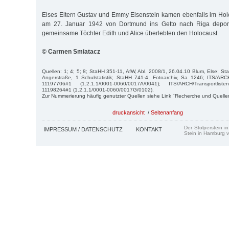
Elses Eltern Gustav und Emmy Eisenstein kamen ebenfalls im Hol
am 27. Januar 1942 von Dortmund ins Getto nach Riga deporti
gemeinsame Töchter Edith und Alice überlebten den Holocaust.
© Carmen Smiatacz
Quellen: 1; 4; 5; 8; StaHH 351-11, AfW, Abl. 2008/1, 26.04.10 Blum, Else; 
Angerstraße, 1 Schulstatistik; StaHH 741-4, Fotoarchiv, Sa 1246; ITS/ARCH
11197706#1 (1.2.1.1/0001-0060/0017A/0041); ITS/ARCH/Transportlis
11198264#1 (1.2.1.1/0001-0060/0017G/0102).
Zur Nummerierung häufig genutzter Quellen siehe Link "Recherche und Quelle
druckansicht
/
Seitenanfang
Der Stolperstein i
IMPRESSUM / DATENSCHUTZ
KONTAKT
Stein in Hamburg v