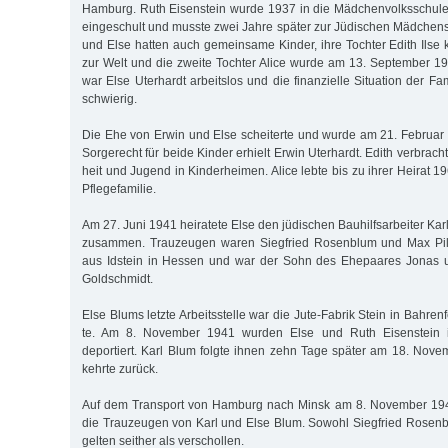
Hamburg. Ruth Eisenstein wurde 1937 in die Mädchenvolksschule
eingeschult und musste zwei Jahre später zur Jüdischen Mädchen
und Else hatten auch gemeinsame Kinder, ihre Tochter Edith Ils
zur Welt und die zweite Tochter Alice wurde am 13. September 1
war Else Uterhardt ar­beits­los und die finanzielle Situation der 
schwierig.
Die Ehe von Erwin und Else scheiterte und wurde am 21. Februa
Sor­ge­recht für bei­de Kinder erhielt Erwin Uter­hardt. Edith verbrach
heit und Ju­gend in Kinder­heimen. Alice lebte bis zu ihrer Hei­rat 1
Pflege­familie.
Am 27. Juni 1941 heiratete Else den jüdischen Bau­hilfsarbeiter Ka
zu­sammen. Trauzeugen waren Siegfried Ro­sen­blum und Max Pil
aus Idstein in Hessen und war der Sohn des Ehe­paa­res Jonas 
Gold­schmidt.
Else Blums letzte Arbeitsstelle war die Jute-Fabrik Stein in Bahren
te. Am 8. No­vember 1941 wurden Else und Ruth Eisen­stein 
deportiert. Karl Blum folgte ihnen zehn Tage später am 18. Nove
kehrte zurück.
Auf dem Transport von Hamburg nach Minsk am 8. November 194
die Trauzeugen von Karl und Else Blum. Sowohl Siegfried Rosenb
gelten seit­her als verschollen.