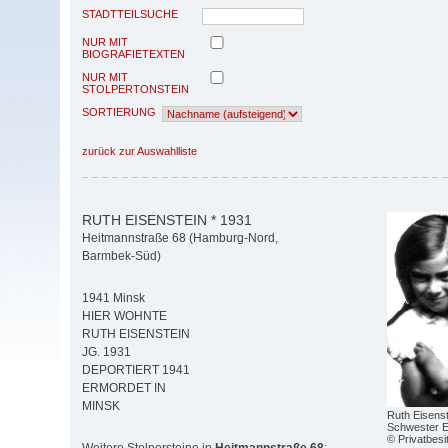
STADTTEILSUCHE
NUR MIT
BIOGRAFIETEXTEN
NUR MIT
STOLPERTONSTEIN
SORTIERUNG
zurück zur Auswahlliste
RUTH EISENSTEIN * 1931
Heitmannstraße 68 (Hamburg-Nord,
Barmbek-Süd)
1941 Minsk
HIER WOHNTE
RUTH EISENSTEIN
JG. 1931
DEPORTIERT 1941
ERMORDET IN
MINSK
Ruth Eisenste
Schwester E
© Privatbesi