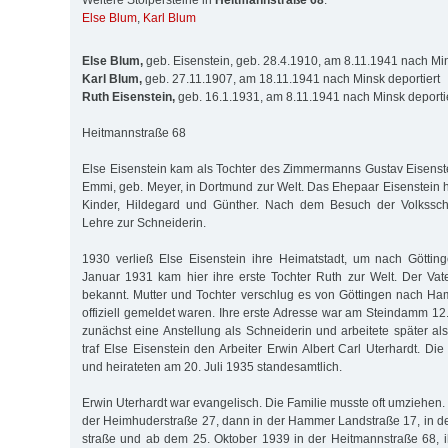
Weitere Stolpersteine in
Heitmannstraße 68
:
Else Blum
,
Karl Blum
Else Blum,
geb. Eisenstein, geb. 28.4.1910, am 8.11.1941 nach Min
Karl Blum,
geb. 27.11.1907, am 18.11.1941 nach Minsk deportiert
Ruth Eisenstein,
geb. 16.1.1931, am 8.11.1941 nach Minsk deporti
Heitmannstraße 68
Else Eisenstein kam als Tochter des Zimmermanns Gustav Eisenst
Emmi, geb. Meyer, in Dortmund zur Welt. Das Ehepaar Eisenstein h
Kinder, Hilde­gard und Günther. Nach dem Besuch der Volkssc
Lehre zur Schneiderin.
1930 verließ Else Eisenstein ihre Heimatstadt, um nach Göttin
Januar 1931 kam hier ihre erste Tochter Ruth zur Welt. Der Vate
bekannt. Mut­ter und Tochter verschlug es von Göttingen nach H
offiziell gemeldet waren. Ihre erste Adresse war am Steindamm 12
zunächst eine Anstellung als Schneiderin und arbeitete später al
traf Else Eisenstein den Arbeiter Erwin Albert Carl Uterhardt. Die
und heirateten am 20. Juli 1935 standesamtlich.
Erwin Uterhardt war evangelisch. Die Familie musste oft umziehen. 
der Heimhuderstraße 27, dann in der Hammer Landstraße 17, in der
stra­ße und ab dem 25. Oktober 1939 in der Heitmannstraße 68, ih