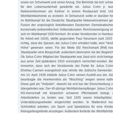
sowie um Schuhwerk und einen Anzug. Die Behörde tat sich schwer
für den Lebensunterhalt gewährte sie. Julius Cohn jr. wu
Nebeneinkommen als Kellner in einem Restaurant trotz Unt
Wohlfahrtsbehörde zu erzielen. In Ochsenzoll sollte er darüber
im Wahlkampf für die Deutsche Staatspartei Nebeneinnahmen ge
Fusion der ursprünglich linksliberalen Deutschen Demokratische
konservativ-antisemitischen Volksnationalen Reichsvereinigung en
sich im Wahlkampf 1930 formiert. Ihr erster Vorsitzender in Hambur
für Arbeit seit 1929), stellte gegenüber Paul Neumann (seit 1925
richtig, dass die Spesen, die Julius Cohn erhalten hatte, kein "Ver
Höhe" gewesen seien. Für die Miete (60 Reichsmark [RM] mon
Staatspartei eine Bürgschaft, außerdem übernahm sie die Begleic
Ob Julius Cohn Mitglied der Staatspartei war, lässt sich nicht belege
aus jener Zeit spätestens 1933 vorsorglich vernichtet wurden. B
immerhin, dass sich der Vorsitzende der Partei für Julius Coh
Ehefrau Carmen evangelisch war, lehnte die Jüdische Gemeinde 
Am 14. April 1936 erklärte Julius Cohn seinen Austritt aus der 
beantragte die Anerkenntnis als "Mischling" wegen seiner kath
Diese galt als "Volljüdin", obwohl sie erst bei der Eheschließun
übergetreten war. Der 40-jährige Wohlfahrtsempfänger Julius Cohn
NS-Herrschaft mit körperlich schwerer Pflichtarbeit belegt
Arbeitsstellen zu leisten war. Seit 1935 waren Arbeitsplätze 
Unterstützungsarbeiter eingerichtet worden. In Waltershof m
Schlickfeld arbeiten, um Sport- und Spielplätze für eine Kind
Kleingartengelände anzulegen. Außerdem forderte die Wohlfahrtsb