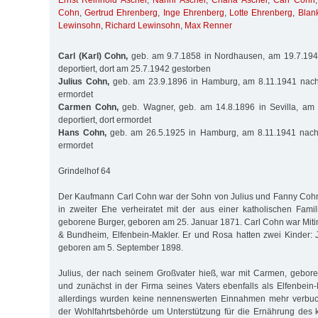
Ernst Reinhold Ascher
,
Nanni Ascher
,
Chana Ascher
,
Carl Cohn
Cohn
,
Gertrud Ehrenberg
,
Inge Ehrenberg
,
Lotte Ehrenberg
,
Blan
Lewinsohn
,
Richard Lewinsohn
,
Max Renner
Carl (Karl) Cohn,
geb. am 9.7.1858 in Nordhausen, am 19.7.194
deportiert, dort am 25.7.1942 gestorben
Julius Cohn,
geb. am 23.9.1896 in Hamburg, am 8.11.1941 nach M
ermordet
Carmen Cohn,
geb. Wagner, geb. am 14.8.1896 in Sevilla, am
deportiert, dort ermordet
Hans Cohn,
geb. am 26.5.1925 in Hamburg, am 8.11.1941 nach M
ermordet
Grindelhof 64
Der Kaufmann Carl Cohn war der Sohn von Julius und Fanny Coh
in zweiter Ehe verheiratet mit der aus einer katholischen Fam
geborene Burger, geboren am 25. Januar 1871. Carl Cohn war Mit
& Bundheim, Elfenbein-Makler. Er und Rosa hatten zwei Kinder: 
geboren am 5. September 1898.
Julius, der nach seinem Großvater hieß, war mit Carmen, gebor
und zunächst in der Firma seines Vaters ebenfalls als Elfenbein-
allerdings wurden keine nennenswerten Einnahmen mehr verbuch
der Wohlfahrtsbehörde um Unterstützung für die Ernährung des