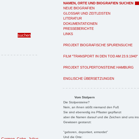
NAMEN, ORTE UND BIOGRAFIEN SUCHEN
NEUE BIOGRAFIEN
GLOSSAR UND ZEITLEISTEN
LITERATUR
DOKUMENTATIONEN
PRESSEBERICHTE
LINKS
PROJEKT BIOGRAFISCHE SPURENSUCHE
FILM "TRANSPORT IN DEN TOD AM 23.9.1940"
PROJEKT STOLPERTONSTEINE HAMBURG
ENGLISCHE ÜBERSETZUNGEN
Vom Stolpern
Die Stolpersteine?
Nein, an ihnen stößt niemand den Fuß
Sie sind ebenerdig ins Pflaster gepflanzt
aber die Namen darauf und die Zeichen sind uns ins
Gewissen gestanzt:
"geboren, deportiert, ermordet"
Und die Orte: