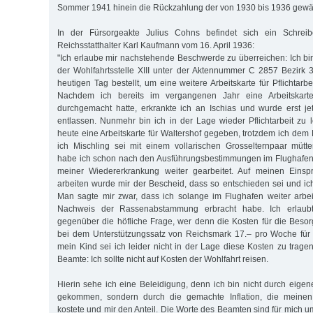
Sommer 1941 hinein die Rückzahlung der von 1930 bis 1936 gewäh
In der Fürsorgeakte Julius Cohns befindet sich ein Schre
Reichsstatthalter Karl Kaufmann vom 16. April 1936:
"Ich erlaube mir nachstehende Beschwerde zu überreichen: Ich b
der Wohlfahrtsstelle XIII unter der Aktennummer C 2857 Bezirk 
heutigen Tag bestellt, um eine weitere Arbeitskarte für Pflichta
Nachdem ich bereits im vergangenen Jahr eine Arbeitskart
durchgemacht hatte, erkrankte ich an Ischias und wurde erst je
entlassen. Nunmehr bin ich in der Lage wieder Pflichtarbeit zu 
heute eine Arbeitskarte für Waltershof gegeben, trotzdem ich dem
ich Mischling sei mit einem vollarischen Grosselternpaar mütte
habe ich schon nach den Ausführungsbestimmungen im Flughafen
meiner Wiedererkrankung weiter gearbeitet. Auf meinen Einsp
arbeiten wurde mir der Bescheid, dass so entschieden sei und ich
Man sagte mir zwar, dass ich solange im Flughafen weiter arbeit
Nachweis der Rassenabstammung erbracht habe. Ich erlau
gegenüber die höfliche Frage, wer denn die Kosten für die Bes
bei dem Unterstützungssatz von Reichsmark 17.– pro Woche für
mein Kind sei ich leider nicht in der Lage diese Kosten zu trage
Beamte: Ich sollte nicht auf Kosten der Wohlfahrt reisen.
Hierin sehe ich eine Beleidigung, denn ich bin nicht durch eigen
gekommen, sondern durch die gemachte Inflation, die meine
kostete und mir den Anteil. Die Worte des Beamten sind für mich u