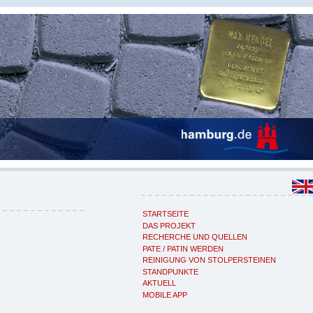
STARTSEITE
DAS PROJEKT
RECHERCHE UND QUELLEN
PATE / PATIN WERDEN
REINIGUNG VON STOLPERSTEINEN
STANDPUNKTE
AKTUELL
MOBILE APP