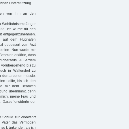
rten Unterstützung.
iben von ihm an den
in Wohlfahrtsempfänger
323. Ich wurde für den
rbeit entgegenzunehmen.
e auf dem Flughafen
tzt gebessert vom Arzt
leisten. Nun wurde mir
 Beamten erklärte, dass
rlicherseits. Außerdem
 vorübergehend bis zu
ruch in Waltershof zu
 dort arbeiten müsste.
en sollte, bis ich den
bte mir dem Beamten
orgung übernimmt, denn
 mich, meine Frau und
n. Darauf erwiderte der
e Schuld zur Wohlfahrt
n Vater das Vermögen
mso kränkender, als ich