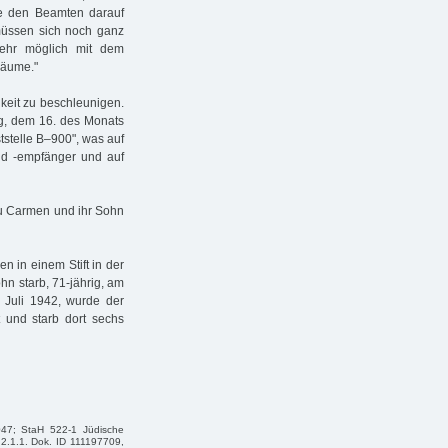
te den Beamten darauf
 müssen sich noch ganz
ehr möglich mit dem
räume."
keit zu beschleunigen.
ag, dem 16. des Monats
tstelle B–900", was auf
nd -empfänger und auf
au Carmen und ihr Sohn
n in einem Stift in der
n starb, 71-jährig, am
 Juli 1942, wurde der
t und starb dort sechs
047; StaH 522-1 Jüdische
.2.1.1. Dok. ID 111197709,