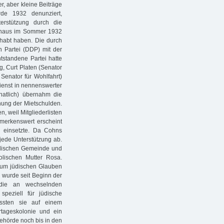
, aber kleine Beiträge
rde 1932 denunziert,
erstützung durch die
 hinaus im Sommer 1932
habt haben. Die durch
n Partei (DDP) mit der
tstandene Partei hatte
g, Curt Platen (Senator
 Senator für Wohlfahrt)
dienst in nennenswerter
atlich) übernahm die
hung der Mietschulden.
n, weil Mitgliederlisten
emerkenswert erscheint
n einsetzte. Da Cohns
jede Unterstützung ab.
Jüdischen Gemeinde und
olischen Mutter Rosa.
g zum jüdischen Glauben
 wurde seit Beginn der
, die an wechselnden
speziell für jüdische
ussten sie auf einem
ertageskolonie und ein
ehörde noch bis in den