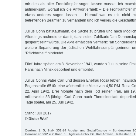
mir dies als alter Frontkämpfer sagen lassen musste. Ich mach
aufmerksam, worauf ich die Antwort erhielt: – Die Frontkämpfer
etwas anderes sagen lassen –. Hierauf war es mir nicht m
betreffenden Beamten zu verhandeln und ich verließ die Geschäfts
Julius Cohn bat Kaufmann, die Sache zu prüfen und nach Möglich
Allerdings rechnete er damit, dass seine Zahlkarte "am Donnerst
gesperrt sein" würde. Die Akte erhält den Vermerk: "an Sonderdiens
weitere Separierung der jüdischen Wohlfahrtsempfängerinnen u
"Pflichtarbeit" hindeutet.
Fünf Jahre später, am 8. November 1941, wurden Julius, seine Fr
Hans nach Minsk deportiert und ermordet.
Julius Cohns Vater Carl und dessen Ehefrau Rosa lebten inzwische
Bogenstraße 65 für eine wöchentliche Miete von 4,50 RM. Rosa Coh
22. April 1942. Drei Monate nach dem Tod seiner Frau, am 19.
mittlerweile 83-jährige Carl Cohn nach Theresienstadt deportier
Tage später, am 25. Juli 1942.
Stand: Juli 2017
© Dieter Wolf
Quellen: 1; 5; StaH 351-14 Arbeits- und Sozialfürsorge – Sonderakten 1
Gemeinden 992 e 2 Band 5; Digitales Archiv IST Bad Arolsen, Teilbestand: 1