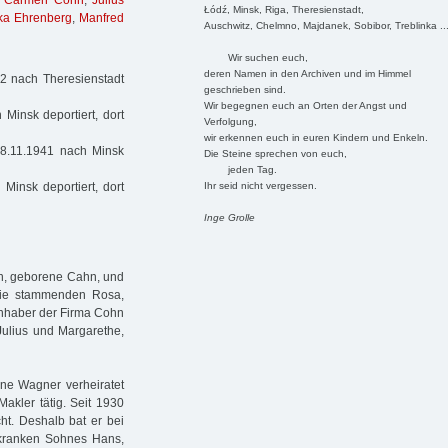
,
Carmen Cohn
,
Julius
Łódź, Minsk, Riga, Theresienstadt,
ka Ehrenberg
,
Manfred
Auschwitz, Chelmno, Majdanek, Sobibor, Treblinka ..
Wir suchen euch,
deren Namen in den Archiven und im Himmel
2 nach Theresienstadt
geschrieben sind.
Wir begegnen euch an Orten der Angst und
insk deportiert, dort
Verfolgung,
wir erkennen euch in euren Kindern und Enkeln.
 8.11.1941 nach Minsk
Die Steine sprechen von euch,
jeden Tag.
Ihr seid nicht vergessen.
insk deportiert, dort
Inge Grolle
n, geborene Cahn, und
ilie stammenden Rosa,
inhaber der Firma Cohn
Julius und Margarethe,
ene Wagner verheiratet
Makler tätig. Seit 1930
t. Deshalb bat er bei
 kranken Sohnes Hans,