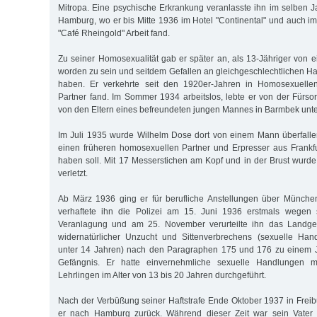
Mitropa. Eine psychische Erkrankung veranlasste ihn im selben 
Hamburg, wo er bis Mitte 1936 im Hotel "Continental" und auch 
"Café Rheingold" Arbeit fand.
Zu seiner Homosexualität gab er später an, als 13-Jähriger von e
worden zu sein und seitdem Gefallen an gleichgeschlechtlichen 
haben. Er verkehrte seit den 1920er-Jahren in Homosexuellen
Partner fand. Im Sommer 1934 arbeitslos, lebte er von der Für
von den Eltern eines befreundeten jungen Mannes in Barmbek unter
Im Juli 1935 wurde Wilhelm Dose dort von einem Mann überfalle
einen früheren homosexuellen Partner und Erpresser aus Frankf
haben soll. Mit 17 Messerstichen am Kopf und in der Brust wur
verletzt.
Ab März 1936 ging er für berufliche Anstellungen über Münche
verhaftete ihn die Polizei am 15. Juni 1936 erstmals wegen 
Veranlagung und am 25. November verurteilte ihn das Landge
widernatürlicher Unzucht und Sittenverbrechens (sexuelle Ha
unter 14 Jahren) nach den Paragraphen 175 und 176 zu einem 
Gefängnis. Er hatte einvernehmliche sexuelle Handlungen m
Lehrlingen im Alter von 13 bis 20 Jahren durchgeführt.
Nach der Verbüßung seiner Haftstrafe Ende Oktober 1937 in Freib
er nach Hamburg zurück. Während dieser Zeit war sein Vater 