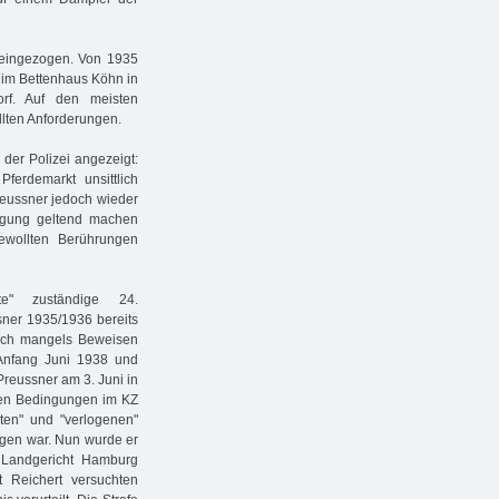
 eingezogen. Von 1935
r im Bettenhaus Köhn in
rf. Auf den meisten
llten Anforderungen.
der Polizei angezeigt:
erdemarkt unsittlich
reussner jedoch wieder
tigung geltend machen
wollten Berührungen
te" zuständige 24.
sner 1935/1936 bereits
doch mangels Beweisen
Anfang Juni 1938 und
reussner am 3. Juni in
ften Bedingungen im KZ
hten" und "verlogenen"
egen war. Nun wurde er
Landgericht Hamburg
Reichert versuchten