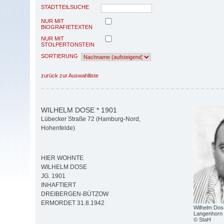
STADTTEILSUCHE
NUR MIT
BIOGRAFIETEXTEN
NUR MIT
STOLPERTONSTEIN
SORTIERUNG
zurück zur Auswahlliste
WILHELM DOSE * 1901
Lübecker Straße 72 (Hamburg-Nord,
Hohenfelde)
HIER WOHNTE
WILHELM DOSE
JG. 1901
INHAFTIERT
DREIBERGEN-BÜTZOW
ERMORDET 31.8.1942
Wilhelm Dos
Langenhorn
© StaH