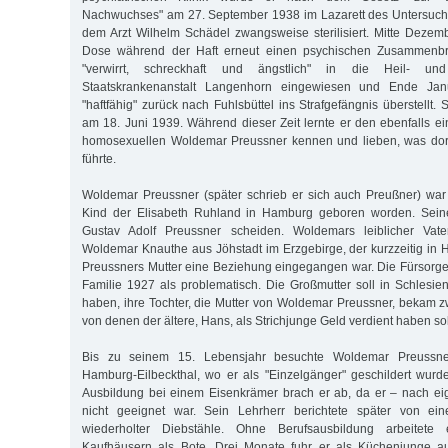
Nachwuchses" am 27. September 1938 im Lazarett des Untersuc
dem Arzt Wilhelm Schädel zwangsweise sterilisiert. Mitte Dezemb
Dose während der Haft erneut einen psychischen Zusammenbr
"verwirrt, schreckhaft und ängstlich" in die Heil- und
Staatskrankenanstalt Langenhorn eingewiesen und Ende Jan
"haftfähig" zurück nach Fuhlsbüttel ins Strafgefängnis überstellt. 
am 18. Juni 1939. Während dieser Zeit lernte er den ebenfalls ei
homosexuellen Woldemar Preussner kennen und lieben, was dort
führte.
Woldemar Preussner (später schrieb er sich auch Preußner) war
Kind der Elisabeth Ruhland in Hamburg geboren worden. Seine
Gustav Adolf Preussner scheiden. Woldemars leiblicher Vat
Woldemar Knauthe aus Jöhstadt im Erzgebirge, der kurzzeitig i
Preussners Mutter eine Beziehung eingegangen war. Die Fürsorge
Familie 1927 als problematisch. Die Großmutter soll in Schlesien
haben, ihre Tochter, die Mutter von Woldemar Preussner, bekam 
von denen der ältere, Hans, als Strichjunge Geld verdient haben sol
Bis zu seinem 15. Lebensjahr besuchte Woldemar Preussner
Hamburg-Eilbeckthal, wo er als "Einzelgänger" geschildert wur
Ausbildung bei einem Eisenkrämer brach er ab, da er – nach ei
nicht geeignet war. Sein Lehrherr berichtete später von ei
wiederholter Diebstähle. Ohne Berufsausbildung arbeitete
Kaufhäusern als Bote. Drei Monate fuhr er als Küchenjunge a