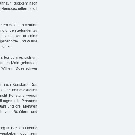
Jahr zur Rückkehr nach
im Homosexuellen-Lokal
inem Soldaten verführt
Handlungen gefunden zu
lokalen, wo er seine
sorgebehörde und wurde
stützt.
n, bei dem es sich um
urt am Main gehandelt
de Wilhelm Dose schwer
n nach Konstanz. Dort
seiner homosexuellen
richt Konstanz wegen
ndlungen mit Personen
Jahr und drei Monaten
it vier Schülern und
urg im Breisgau kehrte
verstorben, doch sein