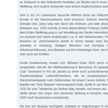
an Epilepsie in den Alsterdorfer Anstalten, ein Bruder durch einen
Weltkrieg, eine andere Schwester nach einem möglicherweise suizi
Vom 6. bis 14. Lebensjahr besuchte Wilhelm Dose die Volksschu
konnte er die Abschlussklasse nicht erreichen. Danach erler
Dresden drei Jahre lang den Beruf des Kellners und übte diese
Betrieben aus. 1920 machte er beim Bahrenfelder Freikorps Zeitfr
dem Ersten Weltkrieg ging er auf Vermittlung des Genfer Internati
ins Ausland und nahm Anstellungen u.a. in den Niederlanden, F
Brasilien an. Zwischendurch kehrte er immer wieder nach De
arbeitete in Hamburg, Stuttgart, München und Konstanz in 
Arbeitsverhältnissen, zum Beispiel auf dem Hamburger Dom, dem
oder auch auf Schiffen.
Große Anerkennung erwarb sich Wilhelm Dose 1929 durch ei
ausgeübten Job bei der Weltausstellung in Barcelona. Er gelan
Club "Germania" in Rio de Janeiro zu einer noch aussichtsreiche
Friedrichshafener Luftschiff-Reederei, die im brasilianisc
Zwischenlandeplatz nach Südamerika mit einem Casino betrieb. 
Kapitän der "Graf Zeppelin" kennengelernt hatte, durfte er auf dem 
1933 für eine Teilstrecke als Kellner tätig werden. Auf einem neu
stellte dieser ihm sogar eine dauernde Stellung in Aussicht, 
1933 nach Deutschland zurückkehrte.
Als sich der Neubau verzögerte, arbeitete er notgedrungen in 