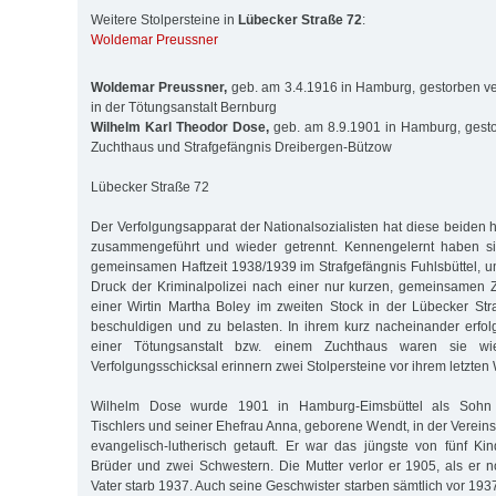
Weitere Stolpersteine in
Lübecker Straße 72
:
Woldemar Preussner
Woldemar Preussner,
geb. am 3.4.1916 in Hamburg, gestorben ve
in der Tötungsanstalt Bernburg
Wilhelm Karl Theodor Dose,
geb. am 8.9.1901 in Hamburg, gest
Zuchthaus und Strafgefängnis Dreibergen-Bützow
Lübecker Straße 72
Der Verfolgungsapparat der Nationalsozialisten hat diese beide
zusammengeführt und wieder getrennt. Kennengelernt haben si
gemeinsamen Haftzeit 1938/1939 im Strafgefängnis Fuhlsbüttel, 
Druck der Kriminalpolizei nach einer nur kurzen, gemeinsamen Z
einer Wirtin Martha Boley im zweiten Stock in der Lübecker St
beschuldigen und zu belasten. In ihrem kurz nacheinander erfol
einer Tötungsanstalt bzw. einem Zuchthaus waren sie wie
Verfolgungsschicksal erinnern zwei Stolpersteine vor ihrem letzten
Wilhelm Dose wurde 1901 in Hamburg-Eimsbüttel als Sohn 
Tischlers und seiner Ehefrau Anna, geborene Wendt, in der Verein
evangelisch-lutherisch getauft. Er war das jüngste von fünf Ki
Brüder und zwei Schwestern. Die Mutter verlor er 1905, als er n
Vater starb 1937. Auch seine Geschwister starben sämtlich vor 19