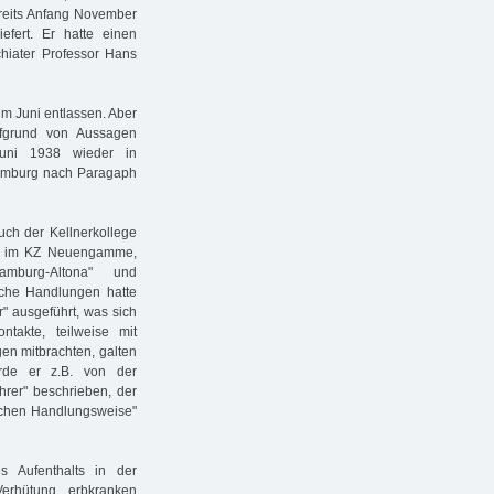
ereits Anfang November
efert. Er hatte einen
chiater Professor Hans
im Juni entlassen. Aber
ufgrund von Aussagen
uni 1938 wieder in
amburg nach Paragaph
ch der Kellnerkollege
45 im KZ Neuengamme,
amburg-Altona" und
iche Handlungen hatte
r" ausgeführt, was sich
ntakte, teilweise mit
en mitbrachten, galten
urde er z.B. von der
führer" beschrieben, der
ischen Handlungsweise"
s Aufenthalts in der
erhütung erbkranken