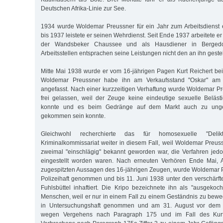
Deutschen Afrika-Linie zur See.
1934 wurde Woldemar Preussner für ein Jahr zum Arbeitsdienst
bis 1937 leistete er seinen Wehrdienst. Seit Ende 1937 arbeitete e
der Wandsbeker Chaussee und als Hausdiener in Bergedo
Arbeitsstellen entsprachen seine Leistungen nicht den an ihn geste
Mitte Mai 1938 wurde er vom 16-jährigen Pagen Kurt Reichert bei 
Woldemar Preussner habe ihn am Verkaufsstand "Oskar" am Pf
angefasst. Nach einer kurzzeitigen Verhaftung wurde Woldemar P
frei gelassen, weil der Zeuge keine eindeutige sexuelle Beläs
konnte und es beim Gedränge auf dem Markt auch zu unge
gekommen sein konnte.
Gleichwohl recherchierte das für homosexuelle "Delik
Kriminalkommissariat weiter in diesem Fall, weil Woldemar Preus
zweimal "einschlägig" bekannt geworden war, die Verfahren je
eingestellt worden waren. Nach erneuten Verhören Ende Mai, 
zugespitzten Aussagen des 16-jährigen Zeugen, wurde Woldemar P
Polizeihaft genommen und bis 11. Juni 1938 unter den verschär
Fuhlsbüttel inhaftiert. Die Kripo bezeichnete ihn als "ausgekoc
Menschen, weil er nur in einem Fall zu einem Geständnis zu bew
in Untersuchungshaft genommen und am 31. August vor dem 
wegen Vergehens nach Paragraph 175 und im Fall des Kurt 