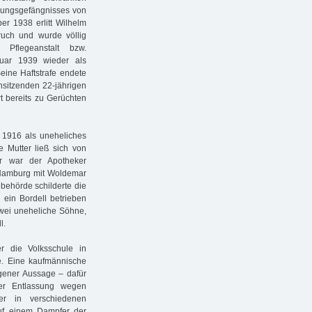
hungsgefängnisses von
er 1938 erlitt Wilhelm
uch und wurde völlig
 Pflegeanstalt bzw.
uar 1939 wieder als
Seine Haftstrafe endete
nsitzenden 22-jährigen
 bereits zu Gerüchten
 1916 als uneheliches
 Mutter ließ sich von
er war der Apotheker
n Hamburg mit Woldemar
behörde schilderte die
 ein Bordell betrieben
zwei uneheliche Söhne,
l.
 die Volksschule in
de. Eine kaufmännische
gener Aussage – dafür
ner Entlassung wegen
 er in verschiedenen
uf einem Dampfer der