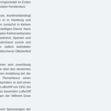
 Unglücksfall im Ersten
dalen Fenstersturz.
le, krankheitsbedingt
nte er in Hamburg und
n zunächst in kleinen
eiwilligen-Dienst. Nach
onalen Kellnerverbandes
rankreich, Spanien und
utschland zurück und
zeitlich befristeten
 Münchener Oktoberfest
nen sehr zuverlässig
gte über den deutschen
ren Anstellung bei der
hen Pernambuco einen
Nachdem er dort einen
Luftschiff von 1931 bis
 zu bauenden Luftschiff
wegen der Wilhelm Dose
einem Speisewagen der