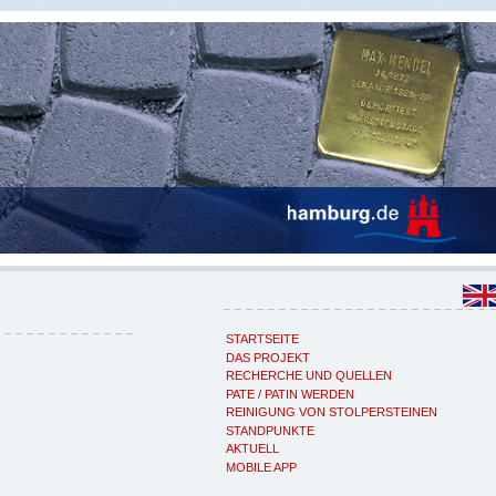
STARTSEITE
DAS PROJEKT
RECHERCHE UND QUELLEN
PATE / PATIN WERDEN
REINIGUNG VON STOLPERSTEINEN
STANDPUNKTE
AKTUELL
MOBILE APP