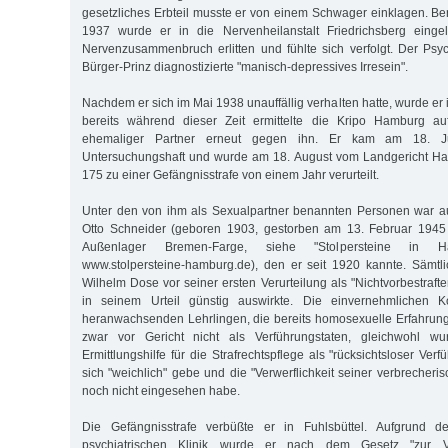
gesetzliches Erbteil musste er von einem Schwager einklagen. B
1937 wurde er in die Nervenheilanstalt Friedrichsberg eingeli
Nervenzusammenbruch erlitten und fühlte sich verfolgt. Der Psy
Bürger-Prinz diagnostizierte "manisch-depressives Irresein".
Nachdem er sich im Mai 1938 unauffällig verhalten hatte, wurde er 
bereits während dieser Zeit ermittelte die Kripo Hamburg a
ehemaliger Partner erneut gegen ihn. Er kam am 18. J
Untersuchungshaft und wurde am 18. August vom Landgericht H
175 zu einer Gefängnisstrafe von einem Jahr verurteilt.
Unter den von ihm als Sexualpartner benannten Personen war au
Otto Schneider (geboren 1903, gestorben am 13. Februar 19
Außenlager Bremen-Farge, siehe "Stolpersteine in H
www.stolpersteine-hamburg.de), den er seit 1920 kannte. Sämtl
Wilhelm Dose vor seiner ersten Verurteilung als "Nichtvorbestrafte
in seinem Urteil günstig auswirkte. Die einvernehmlichen Ko
heranwachsenden Lehrlingen, die bereits homosexuelle Erfahrung
zwar vor Gericht nicht als Verführungstaten, gleichwohl w
Ermittlungshilfe für die Strafrechtspflege als "rücksichtsloser Ver
sich "weichlich" gebe und die "Verwerflichkeit seiner verbrecher
noch nicht eingesehen habe.
Die Gefängnisstrafe verbüßte er in Fuhlsbüttel. Aufgrund de
psychiatrischen Klinik wurde er nach dem Gesetz "zur V