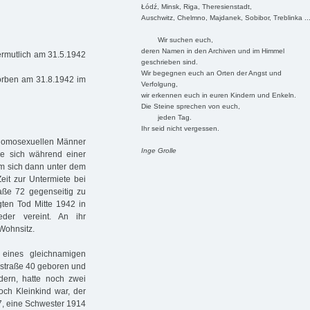
Łódź, Minsk, Riga, Theresienstadt,
Auschwitz, Chelmno, Majdanek, Sobibor, Treblinka ..
Wir suchen euch,
deren Namen in den Archiven und im Himmel
rmutlich am 31.5.1942
geschrieben sind.
Wir begegnen euch an Orten der Angst und
orben am 31.8.1942 im
Verfolgung,
wir erkennen euch in euren Kindern und Enkeln.
Die Steine sprechen von euch,
jeden Tag.
Ihr seid nicht vergessen.
n homosexuellen Männer
Inge Grolle
e sich während einer
um sich dann unter dem
eit zur Untermiete bei
raße 72 gegenseitig zu
gten Tod Mitte 1942 in
der vereint. An ihr
 Wohnsitz.
eines gleichnamigen
sstraße 40 geboren und
ndern, hatte noch zwei
och Kleinkind war, der
37, eine Schwester 1914