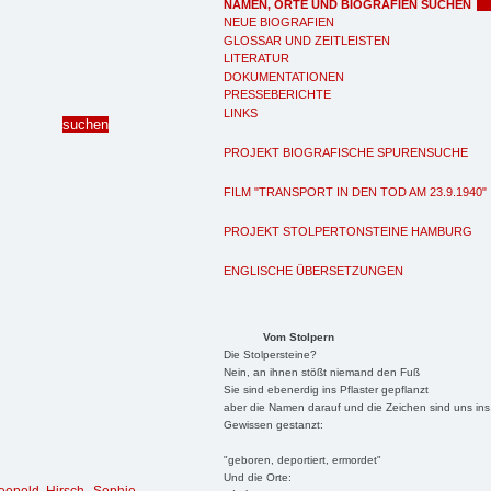
NAMEN, ORTE UND BIOGRAFIEN SUCHEN
NEUE BIOGRAFIEN
GLOSSAR UND ZEITLEISTEN
LITERATUR
DOKUMENTATIONEN
PRESSEBERICHTE
LINKS
PROJEKT BIOGRAFISCHE SPURENSUCHE
FILM "TRANSPORT IN DEN TOD AM 23.9.1940"
PROJEKT STOLPERTONSTEINE HAMBURG
ENGLISCHE ÜBERSETZUNGEN
Vom Stolpern
Die Stolpersteine?
Nein, an ihnen stößt niemand den Fuß
Sie sind ebenerdig ins Pflaster gepflanzt
aber die Namen darauf und die Zeichen sind uns ins
Gewissen gestanzt:
"geboren, deportiert, ermordet"
Und die Orte: